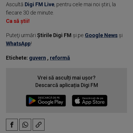
Ascultă
Digi FM Live
, pentru cele mai noi știri, la
fiecare 30 de minute.
Ca să știi!
Puteţi urmări
Știrile Digi FM
şi pe
Google News
şi
WhatsApp
!
Etichete:
guvern
,
reformă
Vrei să asculți mai ușor?
Descarcă aplicația Digi FM