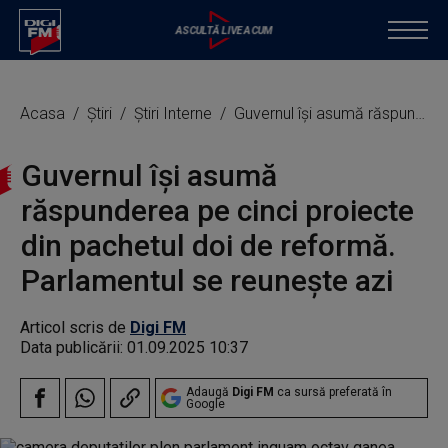
Acasa
Știri
Știri Interne
Guvernul își asumă răspunderea pe cinci proiecte din pachetul doi de reformă. Parlamentul se reunește azi
Guvernul își asumă
răspunderea pe cinci proiecte
din pachetul doi de reformă.
Parlamentul se reunește azi
Articol scris de
Digi FM
Data publicării:
01.09.2025 10:37
Adaugă
Digi FM
ca sursă preferată în
Google