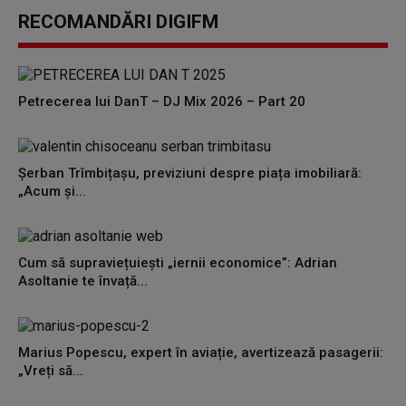
RECOMANDĂRI DIGIFM
Petrecerea lui DanT – DJ Mix 2026 – Part 20
Șerban Trîmbițașu, previziuni despre piața imobiliară:
„Acum și...
Cum să supraviețuiești „iernii economice”: Adrian
Asoltanie te învață...
Marius Popescu, expert în aviație, avertizează pasagerii:
„Vreți să...