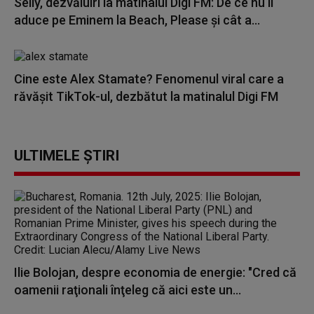
Selly, dezvăluiri la matinalul Digi FM: De ce nu îl
aduce pe Eminem la Beach, Please și cât a...
Cine este Alex Stamate? Fenomenul viral care a
răvășit TikTok-ul, dezbătut la matinalul Digi FM
ULTIMELE ȘTIRI
Ilie Bolojan, despre economia de energie: "Cred că
oamenii raţionali înţeleg că aici este un...