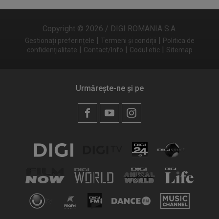
Copyright © 2026 / DIGI ROMANIA S.A.
|
|
Gestionați preferințele
Termeni și condiții
Politica de
|
|
|
confidențialitate
Contact/Info
Codul etic
Sitemap
Urmărește-ne și pe