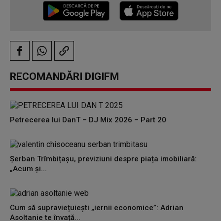
RECOMANDĂRI DIGIFM
Petrecerea lui DanT – DJ Mix 2026 – Part 20
Șerban Trîmbițașu, previziuni despre piața imobiliară:
„Acum și...
Cum să supraviețuiești „iernii economice”: Adrian
Asoltanie te învață...