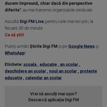
ducem împreună, chiar dacă din perspective
diferite"
, au mai transmis organizațiile sindicale.
Ascultă
Digi FM Live
, pentru cele mai noi știri, la
fiecare 30 de minute.
Ca să știi!
Puteţi urmări
Știrile Digi FM
şi pe
Google News
şi
WhatsApp
!
Etichete:
scoala
,
educație
,
an scolar
,
deschidere an școlar
,
noul an scolar
,
proteste
educatie
,
calendar an scolar
Vrei să asculți mai ușor?
Descarcă aplicația Digi FM