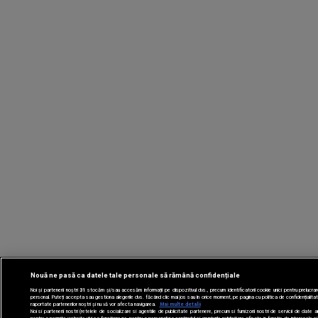
Nouă ne pasă ca datele tale personale să rămână confidențiale
Noi și partenerii noștri
31
stocăm și/sau accesăm informații pe dispozitivul dvs., precum identificatorii cookie unici pentru prelucr
personal. Puteți accepta sau gestiona alegerile dvs. făcând clic mai jos sau în orice moment, pe pagina cu politica de confidențialitat
raportate partenerilor noștri și nu vă vor afecta navigarea.
Mai multe detalii
Noi si partenerii nostri (retelele de socializare si agentiile de publicitate partenere, precum si furnizorii nostri de servicii de date 