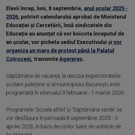
Elevii încep, luni, 8 septembrie,
anul școlar 2025 -
2026
, potrivit calendarului aprobat de Ministerul
Educației și Cercetării, însă sindicatele din
Educație au anunțat că vor boicota începutul de
an școlar, vor picheta sediul Executivului și
vor
organiza un marș de protest până la Palatul
Cotroceni
, transmite
Agerpres
.
Săptămâna de vacanță, la decizia inspectoratelor
școlare județene și al municipiului București, este
programată în intervalul 9 februarie - 1 martie 2026.
Programele 'Școala altfel' și 'Săptămâna verde' se
vor desfășura în perioada 8 septembrie 2025 - 3
aprilie 2026, în baza deciziilor luate de unitățile de
învățământ.