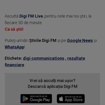
Ascultă
Digi FM Live
, pentru cele mai noi știri, la
fiecare 30 de minute.
Ca să știi!
Puteţi urmări
Știrile Digi FM
şi pe
Google News
şi
WhatsApp
!
Etichete:
digi communications
,
rezultate
financiare
Vrei să asculți mai ușor?
Descarcă aplicația Digi FM