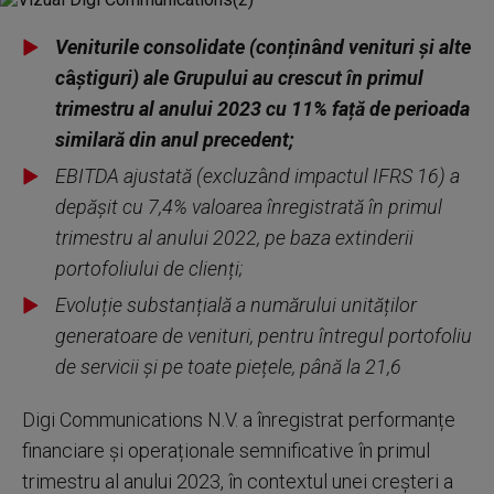
Veniturile consolidate (conțin
â
nd venituri și alte
c
â
știguri) ale Grupului au crescut în
primul
trimestru al anului 2023
cu
11
% față de
perioada
similar
ă
din
anul precedent;
EBITDA ajustată (excluz
â
nd impactul IFRS 16) a
depășit cu 7,
4
% valoarea înregistrată în
primul
trimestru al anului 2022
, pe baza extinderii
portofoliului de clienți;
Evoluție substanțială a numărului unităților
generatoare de venituri, pentru întregul portofoliu
de servicii și pe toate piețele, până la 2
1
,
6
Digi Communications N.V. a înregistrat performanțe
financiare și operaționale semnificative în primul
trimestru al anului 2023, în contextul unei creșteri a