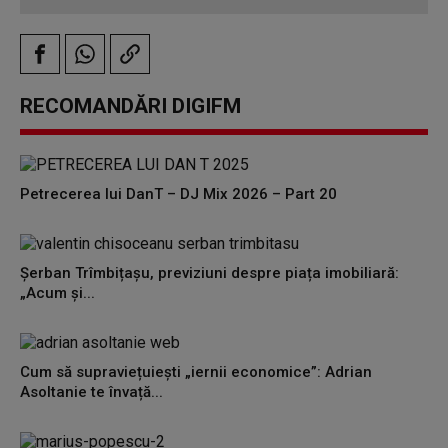
RECOMANDĂRI DIGIFM
Petrecerea lui DanT – DJ Mix 2026 – Part 20
Șerban Trîmbițașu, previziuni despre piața imobiliară:
„Acum și...
Cum să supraviețuiești „iernii economice”: Adrian
Asoltanie te învață...