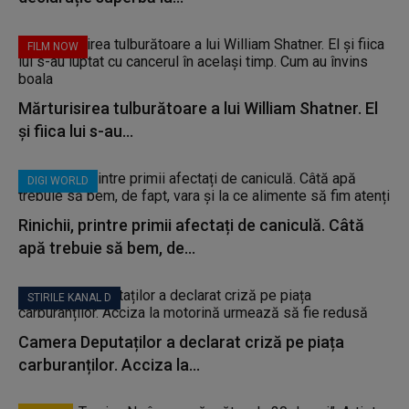
FILM NOW
Mărturisirea tulburătoare a lui William Shatner. El
și fiica lui s-au...
DIGI WORLD
Rinichii, printre primii afectați de caniculă. Câtă
apă trebuie să bem, de...
STIRILE KANAL D
Camera Deputaților a declarat criză pe piața
carburanților. Acciza la...