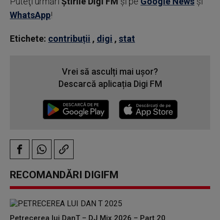
Puteţi urmări
Știrile Digi FM
şi pe
Google News
şi
WhatsApp
!
Etichete:
contribuții
,
digi
,
stat
Vrei să asculți mai ușor?
Descarcă aplicația Digi FM
RECOMANDĂRI DIGIFM
Petrecerea lui DanT – DJ Mix 2026 – Part 20