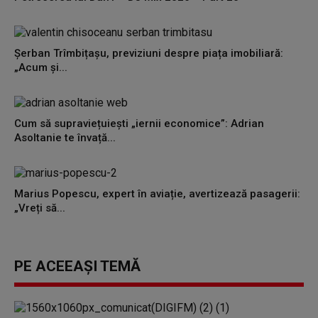
Șerban Trîmbițașu, previziuni despre piața imobiliară:
„Acum și...
Cum să supraviețuiești „iernii economice”: Adrian
Asoltanie te învață...
Marius Popescu, expert în aviație, avertizează pasagerii:
„Vreți să...
PE ACEEAȘI TEMĂ