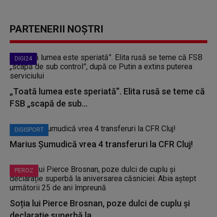
PARTENERII NOȘTRI
DIGI24
„Toată lumea este speriată”. Elita rusă se teme că
FSB „scapă de sub...
DIGISPORT
Marius Șumudică vrea 4 transferuri la CFR Cluj!
PEROZ
Soția lui Pierce Brosnan, poze dulci de cuplu și
declarație superbă la...