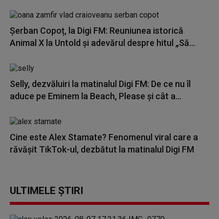
Șerban Copoț, la Digi FM: Reuniunea istorică
Animal X la Untold și adevărul despre hitul „Să...
Selly, dezvăluiri la matinalul Digi FM: De ce nu îl
aduce pe Eminem la Beach, Please și cât a...
Cine este Alex Stamate? Fenomenul viral care a
răvășit TikTok-ul, dezbătut la matinalul Digi FM
ULTIMELE ȘTIRI