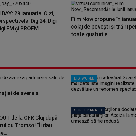
AY: 29 ianuarie. O zi,
Film Now propune în ianua
rspectivele. Digi24, Digi
colaj de povești și trăiri p
Digi FM și PROFM
toate gusturile
DIGI WORLD
ației de avere a
STIRILE KANAL D
 OUT de la CFR Cluj după
rul cu Tromso! ”Îi dau
e...