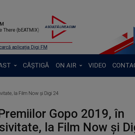
FM
Me There (bEATMIX)
arcă aplicația Digi FM
AST
CÂȘTIGĂ
ON AIR
VIDEO
CONTA
itate, la Film Now și Digi 24
Premiilor Gopo 2019, în
sivitate, la Film Now și Di