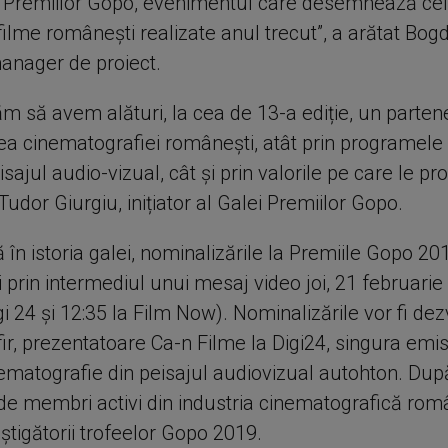
 Premiilor Gopo, evenimentul care desemnează ce
filme românești realizate anul trecut”, a arătat Bog
manager de proiect.
m să avem alături, la cea de 13-a ediție, un parten
rea cinematografiei românești, atât prin programele
isajul audio-vizual, cât și prin valorile pe care le p
Tudor Giurgiu, inițiator al Galei Premiilor Gopo.
 în istoria galei, nominalizările la Premiile Gopo 20
 prin intermediul unui mesaj video joi, 21 februarie
gi 24 și 12:35 la Film Now). Nominalizările vor fi dez
r, prezentatoare Ca-n Filme la Digi24, singura emi
ematografie din peisajul audiovizual autohton. Dup
de membri activi din industria cinematografică ro
știgătorii trofeelor Gopo 2019.