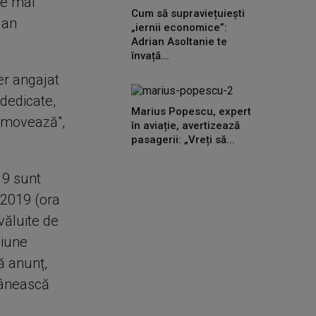
le mai
Cum să supraviețuiești
dan
„iernii economice”:
Adrian Asoltanie te
învață...
er angajat
 dedicate,
Marius Popescu, expert
romovează",
în aviație, avertizează
pasagerii: „Vreți să...
19 sunt
 2019 (ora
văluite de
siune
ă anunț,
mânească