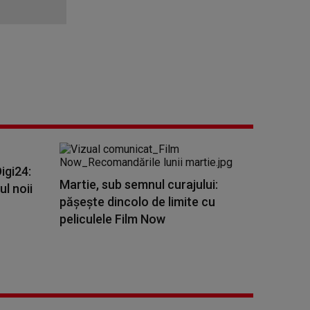
igi24:
Martie, sub semnul curajului:
l noii
pășește dincolo de limite cu
peliculele Film Now