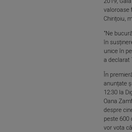
2019, Gala
valoroase 
Chirițoiu, 
"Ne bucură
în susține
unice în pe
a declarat 
În premieră
anunțate și
12:30 la Di
Oana Zamfi
despre cin
peste 600 
vor vota câ