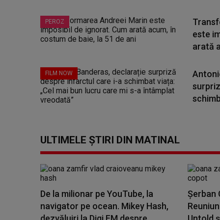
Transf
PEROZ
este i
arată a
Antoni
FILM NOW
surpriz
schimba
ULTIMELE ȘTIRI DIN MATINAL
De la milionar pe YouTube, la
Șerban C
navigator pe ocean. Mikey Hash,
Reuniune
dezvăluiri la Digi FM despre...
Untold ș