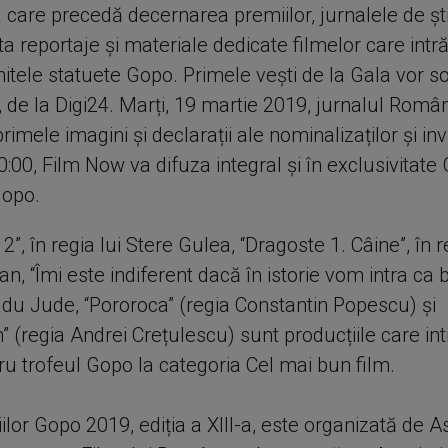
 care precedă decernarea premiilor, jurnalele de ști
a reportaje și materiale dedicate filmelor care intr
itele statuete Gopo. Primele vești de la Gala vor so
de la Digi24. Marți, 19 martie 2019, jurnalul Româ
imele imagini și declarații ale nominalizaților și invit
0:00, Film Now va difuza integral și în exclusivitate
Gopo.
2”, în regia lui Stere Gulea, “Dragoste 1. Câine”, în r
an, “Îmi este indiferent dacă în istorie vom intra ca b
adu Jude, “Pororoca” (regia Constantin Popescu) și
” (regia Andrei Crețulescu) sunt producțiile care intr
ru trofeul Gopo la categoria Cel mai bun film.
lor Gopo 2019, ediția a XIII-a, este organizată de As