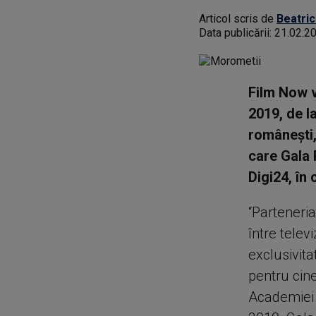
Articol scris de
Beatric
Data publicării:
21.02.2
Film Now v
2019, de l
românești,
care Gala 
Digi24, în
“Parteneria
între telev
exclusivit
pentru cine
Academiei 