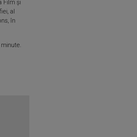
Film și
iei, al
ns, în
e minute.