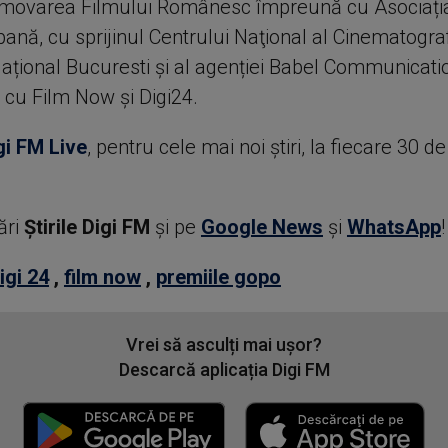
movarea Filmului Românesc împreună cu Asociația 
bană, cu sprijinul Centrului Naţional al Cinematograf
ațional Bucuresti și al agenției Babel Communicatio
 cu Film Now și Digi24.
gi FM Live
, pentru cele mai noi știri, la fiecare 30 d
ări
Știrile Digi FM
şi pe
Google News
şi
WhatsApp
!
igi 24
,
film now
,
premiile gopo
Vrei să asculți mai ușor?
Descarcă aplicația Digi FM