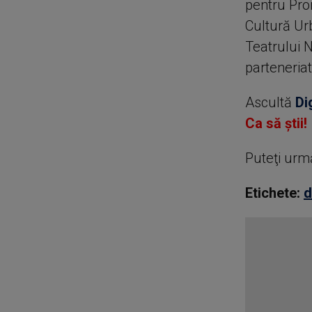
pentru Pro
Cultură Ur
Teatrului N
parteneriat
Ascultă
Di
Ca să știi!
Puteţi urm
Etichete:
d