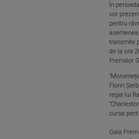
În perioada
vor prezent
pentru râvn
asemenea, 
transmite pr
de la ora 2
Premiilor 
“Moromeții 
Florin Șerb
regia lui R
“Charleston
cursa pent
Gala Premii