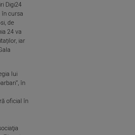
ri Digi24
ă în cursa
si, de
nia 24 va
aților, iar
 Gala
egia lui
arbari”, în
ă oficial în
ociaţia