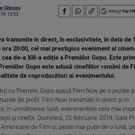
e Ghiciov
Adaugă
Digi FM
019 13:53
a transmite în direct, în exclusivitate, în data de 
a ora 20:00, cel mai prestigios eveniment al cinem
 cea de-a XIII-a ediție a Premiilor Gopo. Este prim
Premiilor Gopo este adusă cinefililor români de F
 calitate de coproducători ai evenimentului.
tul cu Premiile Gopo așază Film Now pe o poziție pr
iziunile de profil. Film Now transmite în direct și în
ate, în următoarea lună, evenimentele cele mai imp
aști și cinefili. Duminică, 25 februarie 2019, Gala P
Americane de Film și, peste mai puțin de o lună, p