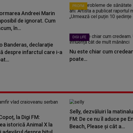
PROFM
ormarea Andreei Marin
mposibil de ignorat. Cum
cum, în...
DIGI LIFE
o Banderas, declarație
Nu este chiar cum credeam
ă despre infarctul care i-a
poate...
t...
Selly, dezvăluiri la matinalu
opoț, la Digi FM:
FM: De ce nu îl aduce pe E
a istorică Animal X la
Beach, Please și cât a...
i adevărul despre hitul