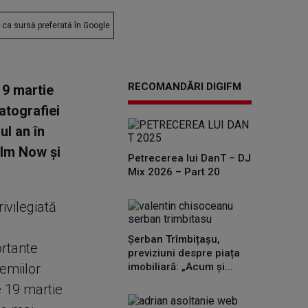
ca sursă preferată în Google
RECOMANDĂRI DIGIFM
19 martie
atografiei
ul an în
ilm Now și
Petrecerea lui DanT – DJ
Mix 2026 – Part 20
ivilegiată
Șerban Trîmbițașu,
ortante
previziuni despre piața
remiilor
imobiliară: „Acum și...
e 19 martie