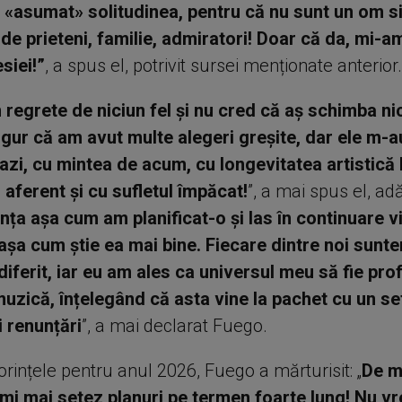
«asumat» solitudinea, pentru că nu sunt un om si
 de prieteni, familie, admiratori! Doar că da, mi-a
siei!”
, a spus el, potrivit sursei menționate anterior.
 regrete de niciun fel și nu cred că aș schimba ni
igur că am avut multe alegeri greșite, dar ele m-
azi, cu mintea de acum, cu longevitatea artistică l
 aferent și cu sufletul împăcat!
”, a mai spus el, a
nța așa cum am planificat-o și las în continuare v
așa cum știe ea mai bine. Fiecare dintre noi sunt
diferit, iar eu am ales ca universul meu să fie pro
muzică, înțelegând că asta vine la pachet cu un se
și renunțări
”, a mai declarat Fuego.
rințele pentru anul 2026, Fuego a mărturisit: „
De m
mi mai setez planuri pe termen foarte lung! Nu v