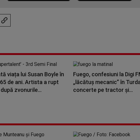
ă viața lui Susan Boyle în
Fuego, confesiuni la Digi F
 65 de ani. Artista a rupt
„lăcătuș mecanic” în Turda
după zvonurile...
concerte pe tractor și...