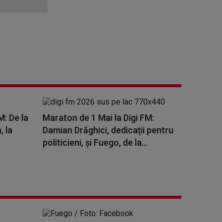
M: De la
Maraton de 1 Mai la Digi FM:
, la
Damian Drăghici, dedicații pentru
politicieni, și Fuego, de la...