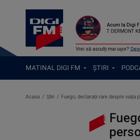
Acum la Digi 
MEDUZA DT DERMONT
Vrei să asculți mai ușor?
Desc
MATINAL DIGI FM
ȘTIRI
PODC
Acasa
Știri
Fuego, declarații rare despre viața 
Fuego
pers