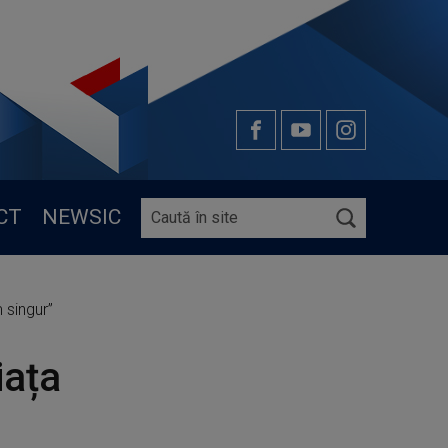
CT
NEWSIC
 singur”
iața