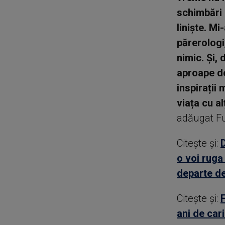
schimbări 
liniște. Mi
părerologi,
nimic. Și, 
aproape de
inspirații
viața cu al
adăugat Fu
Citește și:
o voi ruga
departe d
Citește și:
ani de car