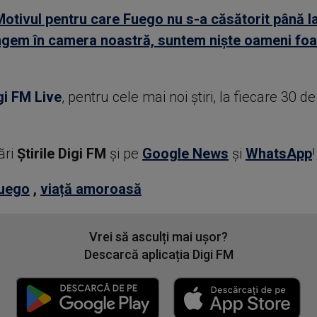
Motivul pentru care Fuego nu s-a căsătorit până la
ngem în camera noastră, suntem niște oameni foa
gi FM Live
, pentru cele mai noi știri, la fiecare 30 d
ări
Știrile Digi FM
şi pe
Google News
şi
WhatsApp
!
uego
,
viață amoroasă
Vrei să asculți mai ușor?
Descarcă aplicația Digi FM