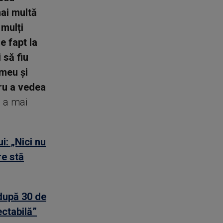
ai multă
 mulți
e fapt la
 să fiu
 meu și
ru a vedea
, a mai
: „Nici nu
re stă
după 30 de
ectabilă”