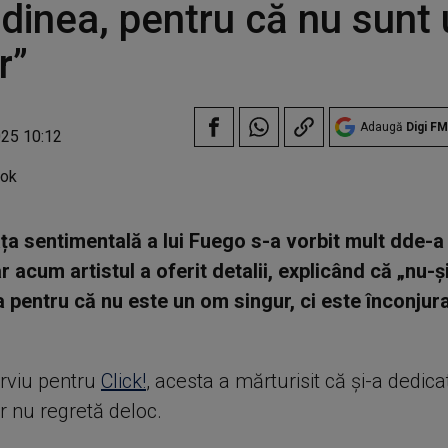
udinea, pentru că nu sunt
r”
Adaugă
Digi FM
025 10:12
ța sentimentală a lui Fuego s-a vorbit mult dde-a
ar acum artistul a oferit detalii, explicând că „nu-
a pentru că nu este un om singur, ci este înconjur
erviu pentru
Click!
, acesta a mărturisit că și-a dedica
ar nu regretă deloc.