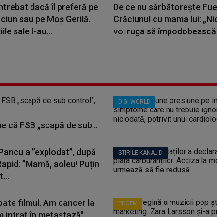
ntrebat dacă îl preferă pe
De ce nu sărbătorește Fu
ciun sau pe Moș Gerilă.
Crăciunul cu mama lui: „Nic
ile sale l-au...
voi ruga să împodobească.
DIGI WORLD
me că FSB „scapă de sub...
 Pancu a ”explodat”, după
STIRILE KANAL D
Rapid: ”Mamă, aoleu! Puțin
...
bate filmul. Am cancer la
PROFM
m intrat în metastază".