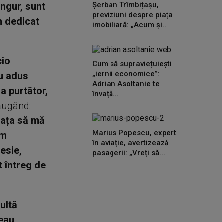
ngur, sunt
Șerban Trîmbițașu,
previziuni despre piața
m dedicat
imobiliară: „Acum și...
cio
Cum să supraviețuiești
„iernii economice”:
au adus
Adrian Asoltanie te
a purtător,
învață...
dăugând:
iața să mă
Marius Popescu, expert
em
în aviație, avertizează
fesie,
pasagerii: „Vreți să...
t întreg de
ultă
reau