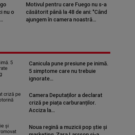
ego
Motivul pentru care Fuego nu s-a
i nu o
căsătorit până la 48 de ani: "Când
..
ajungem în camera noastră...
Canicula pune presiune pe inimă.
5 simptome care nu trebuie
ignorate...
Camera Deputaților a declarat
criză pe piața carburanților.
Acciza la...
Noua regină a muzicii pop știe și
marketing. Zara Larsson și-a