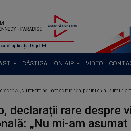
FM
 KENNEDY - PARADISE
arcă aplicația Digi FM
AST
CÂȘTIGĂ
ON AIR
VIDEO
CONTA
personală: „Nu mi-am asumat solitudinea, pentru că nu sunt un om
, declarații rare despre v
onală: „Nu mi-am asumat