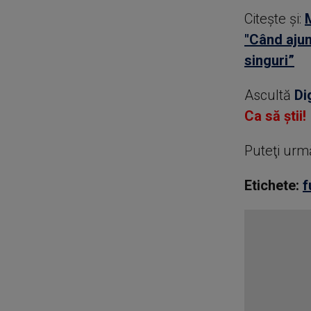
Citește și:
"Când aju
singuri”
Ascultă
Di
Ca să știi!
Puteţi urm
Etichete:
f