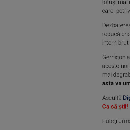
totuşi mai 
care, potri
Dezbaterea 
reducă chel
intern brut 
Gernigon a
aceste noi 
mai degrab
asta va um
Ascultă
Di
Ca să știi!
Puteţi urm