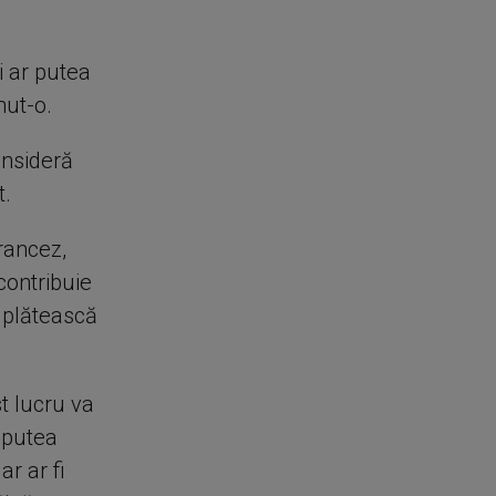
i ar putea
nut-o.
onsideră
t.
rancez,
contribuie
ă plătească
t lucru va
r putea
ar ar fi