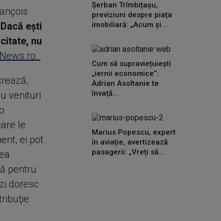
Șerban Trîmbițașu,
rançois
previziuni despre piața
Dacă eşti
imobiliară: „Acum și...
citate, nu
News.ro.
Cum să supraviețuiești
„iernii economice”:
crează,
Adrian Asoltanie te
învață...
u venituri
 o
care le
Marius Popescu, expert
ent, ei pot
în aviație, avertizează
pasagerii: „Vreți să...
cea
lă pentru
zi doresc
tribuţie