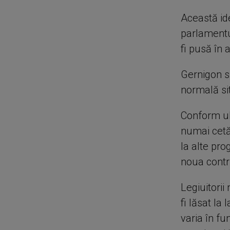
Această id
parlamentul
fi pusă în 
Gernigon su
normală sit
Conform ul
numai cetă
la alte pro
noua contr
Legiuitorii
fi lăsat la
varia în fu