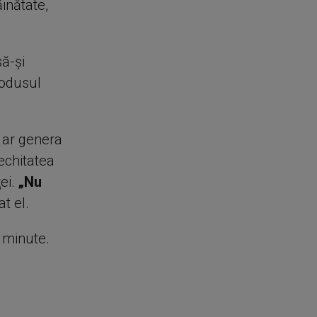
inătate,
să-şi
rodusul
i ar genera
 echitatea
ei.
„Nu
at el.
e minute.