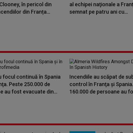
looney, în pericol din
al echipei naţionale a Franţ
cendiilor din Franța...
semnat pe patru ani cu...
 focul continuă în Spania
Incendiile au scăpat de su
anţa. Peste 250.000 de
control în Franţa şi Spania
 au fost evacuate din...
160.000 de persoane au fos