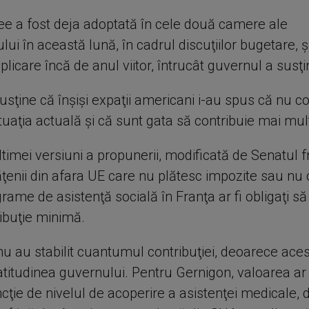
ee a fost deja adoptată în cele două camere ale
ui în această lună, în cadrul discuţiilor bugetare, ş
aplicare încă de anul viitor, întrucât guvernul a susţi
sţine că înşişi expaţii americani i-au spus că nu c
uaţia actuală şi că sunt gata să contribuie mai mul
timei versiuni a propunerii, modificată de Senatul f
ţenii din afara UE care nu plătesc impozite sau nu 
grame de asistenţă socială în Franţa ar fi obligaţi s
ibuţie minimă.
 nu au stabilit cuantumul contribuţiei, deoarece aces
 latitudinea guvernului. Pentru Gernigon, valoarea a
ncţie de nivelul de acoperire a asistenţei medicale, d