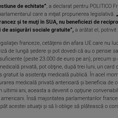
estiune de echitate”
, a declarat pentru POLITICO F
arlamentarul care a iniţiat propunerea legislativă.
„
rancez şi te muţi în SUA, nu beneficiezi de recipro
i de asigurări sociale gratuite”,
a arătat el, potrivit
islaţiei franceze, cetăţenii din afara UE care nu lu
iză de lungă şedere şi pot dovedi că au o pensie sa
 suficiente (peste 23.000 de euro pe an), precum şi
edicală privată, pot obţine, după trei luni, un card 
 gratuit la asistenţa medicală publică. În acel mom
urarea medicală privată anterioară şi beneficia de 
n ultimii ani, aceasta a devenit o opţiune convenabi
i americani. Însă majoritatea parlamentarilor france
ăt acestei situaţii şi să îi oblige să plătească o con