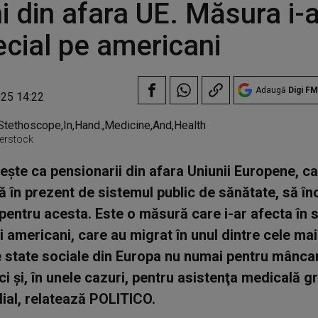
ni din afara UE. Măsura i-
ecial pe americani
Adaugă
Digi FM
025 14:22
terstock
eşte ca pensionarii din afara Uniunii Europene, c
ă în prezent de sistemul public de sănătate, să î
pentru acesta. Este o măsură care i-ar afecta în 
i americani, care au migrat în unul dintre cele mai
state sociale din Europa nu numai pentru mâncar
 ci şi, în unele cazuri, pentru asistenţa medicală g
ial, relatează POLITICO.