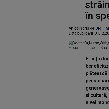
străi
în sp
Articol scris de
Digi FM
Data publicării:
01.12.2
Medic, doctor, spital. Shut
Franţa dor
beneficiaz
plătească 
pensionari
generoase 
şi cultură,
nivel mond