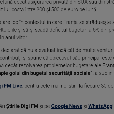
ieftină decât asigurarea privată din SUA sau din stră
vit lui, costă între 300 şi 500 de euro pe lună.
are loc în contextul în care Franţa se străduieşte 
tuielile şi să-şi scadă deficitul bugetar la 5% din p
în anul viitor.
 declarat că nu a evaluat încă cât de multe venitur
contribuţii şi spune că obiectivul său principal este
ă decât rezolvarea problemelor bugetare ale Franţ
ple golul din bugetul securităţii sociale”
, a sublini
gi FM Live
, pentru cele mai noi știri, la fiecare 30 d
ări
Știrile Digi FM
şi pe
Google News
şi
WhatsApp
!