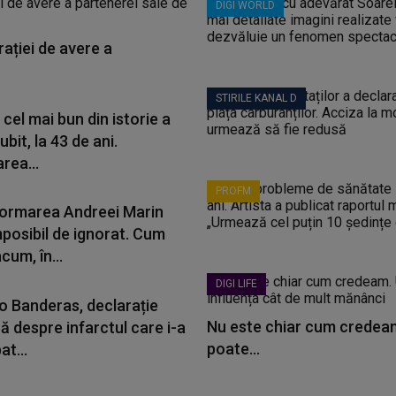
DIGI WORLD
ației de avere a
STIRILE KANAL D
 cel mai bun din istorie a
ubit, la 43 de ani.
area...
PROFM
ormarea Andreei Marin
mposibil de ignorat. Cum
cum, în...
DIGI LIFE
o Banderas, declarație
Nu este chiar cum credeam
ă despre infarctul care i-a
poate...
t...