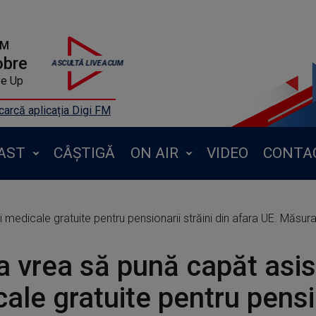
FM
obre
ve Up
arcă aplicația Digi FM
AST
CÂȘTIGĂ
ON AIR
VIDEO
CONTA
 medicale gratuite pentru pensionarii străini din afara UE. Măsura
a vrea să pună capăt asis
ale gratuite pentru pensi