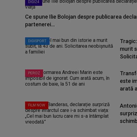
DIGI24
Ce spune Ilie Bolojan despre publicarea declar
partenerei...
Tragic:
DIGISPORT
murit s
Solicit
Transf
PEROZ
este i
arată a
Antoni
FILM NOW
surpriz
schimba