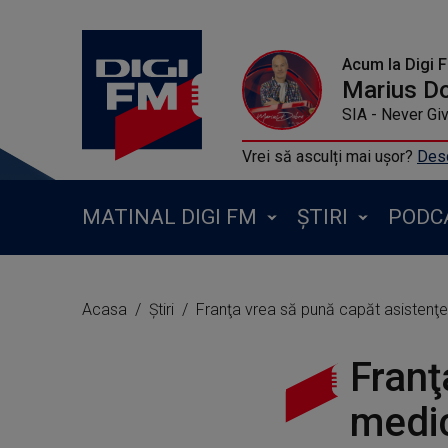
Acum la Digi 
Marius D
SIA - Never Gi
Vrei să asculți mai ușor?
Desc
MATINAL DIGI FM
ȘTIRI
PODC
Acasa
Știri
Franţa vrea să pună capăt asistenţei
Franţ
medic