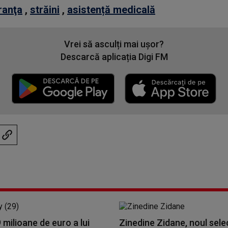
ranţa
,
străini
,
asistență medicală
Vrei să asculți mai ușor?
Descarcă aplicația Digi FM
9 milioane de euro a lui
Zinedine Zidane, noul sele