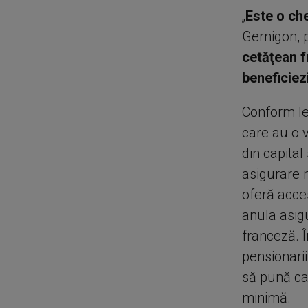
„
Este o ch
Gernigon, p
cetăţean f
beneficiez
Conform leg
care au o v
din capital
asigurare m
oferă acces
anula asig
franceză. Î
pensionari
să pună cap
minimă.