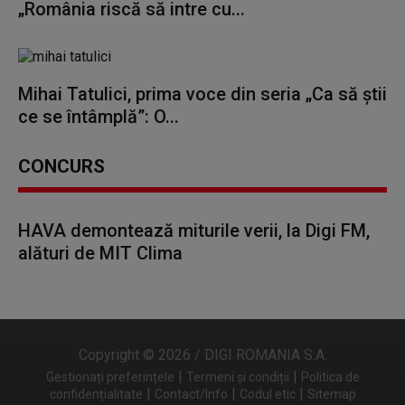
„România riscă să intre cu...
Mihai Tatulici, prima voce din seria „Ca să știi
ce se întâmplă”: O...
CONCURS
HAVA demontează miturile verii, la Digi FM,
alături de MIT Clima
Copyright © 2026 / DIGI ROMANIA S.A.
|
|
Gestionați preferințele
Termeni și condiții
Politica de
|
|
|
confidențialitate
Contact/Info
Codul etic
Sitemap