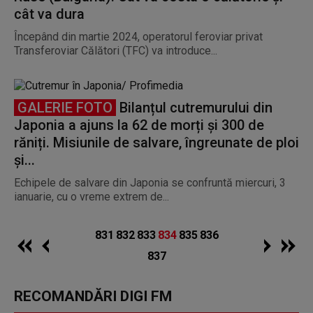
cât va dura
Începând din martie 2024, operatorul feroviar privat
Transferoviar Călători (TFC) va introduce...
GALERIE FOTO
Bilanțul cutremurului din
Japonia a ajuns la 62 de morți și 300 de
răniți. Misiunile de salvare, îngreunate de ploi
și...
Echipele de salvare din Japonia se confruntă miercuri, 3
ianuarie, cu o vreme extrem de...
831
832
833
834
835
836
837
RECOMANDĂRI DIGI FM