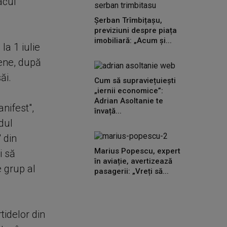
acul
Șerban Trîmbițașu,
previziuni despre piața
imobiliară: „Acum și...
la 1 iulie
pene, după
ăi.
Cum să supraviețuiești
„iernii economice”:
Adrian Asoltanie te
nifest",
învață...
dul
' din
Marius Popescu, expert
i să
în aviație, avertizează
 grup al
pasagerii: „Vreți să...
tidelor din