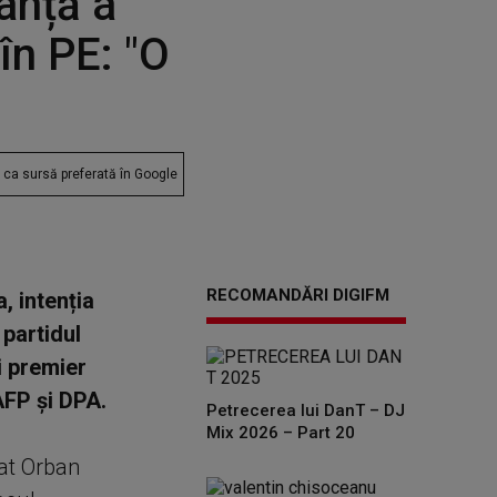
anță a
în PE: "O
ca sursă preferată în Google
RECOMANDĂRI DIGIFM
, intenția
partidul
i premier
AFP şi DPA.
Petrecerea lui DanT – DJ
Mix 2026 – Part 20
at Orban