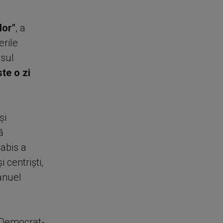
lor"
, a
erile
rsul
ste o zi
şi
ă
Babis a
 centrişti,
anuel
l Democrat-