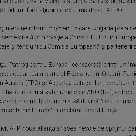
araţie comună la Viena, alături de Babis şi de austri
kl, liderul formaţiunii de extrema dreaptă FPO.
 intervine într-un moment în care Ungaria preia de 
 semestrială prin rotaţie a Consiliului Uniunii Euro
caje şi tensiuni cu Comisia Europeană şi partenerii s
ă, "Patrioţi pentru Europa", consacrată printr-un "ma
şte deocamdată partidul Fidesz (al lui Orban), Parti
din Austria (FPO) şi 'Acţiunea cetăţenilor nemulţumiţi
Cehă, cunoscută sub numele de ANO (Da), ar trebu
 curând mai mulţi membri şi să devină "cel mai mare
 dreapta din Europa", a declarat liderul Fidesz.
rivit AFP, noua alianţă ar avea nevoie de sprijinul par