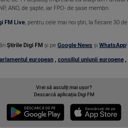
NP, ANO, de şapte, iar FPO- de şase membri.
gi FM Live
, pentru cele mai noi știri, la fiecare 30 d
ări
Știrile Digi FM
şi pe
Google News
şi
WhatsApp
!
arlamentul european
,
consiliul uniunii europene
,
Vrei să asculți mai ușor?
Descarcă aplicația Digi FM