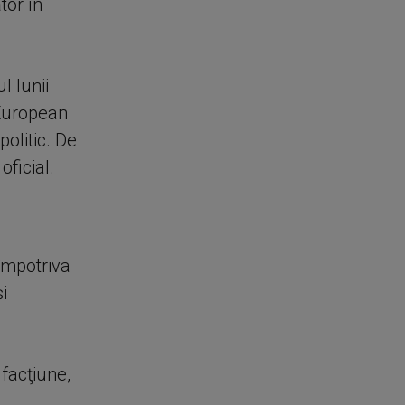
tor în
l lunii
 European
olitic. De
oficial.
 împotriva
i
facţiune,