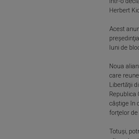
într-o decl
Herbert Kic
Acest anunţ
preşedinţia
luni de blo
Noua alianţ
care reune
Libertăţii 
Republica 
câştige în
forţelor de
Totuşi, pot