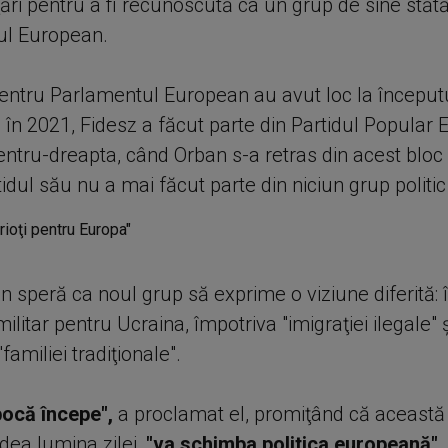
ţări pentru a fi recunoscută ca un grup de sine stătă
ul European.
pentru Parlamentul European au avut loc la începutu
 în 2021, Fidesz a făcut parte din Partidul Popular
ntru-dreapta, când Orban s-a retras din acest bloc p
tidul său nu a mai făcut parte din niciun grup politic 
n speră ca noul grup să exprime o viziune diferită:
militar pentru Ucraina, împotriva "imigraţiei ilegale" ş
familiei tradiţionale".
pocă începe",
a proclamat el, promiţând că această 
dea lumina zilei,
"va schimba politica europeană".