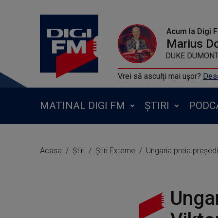
Acum la Digi 
Marius D
DUKE DUMONT FT J
Vrei să asculți mai ușor?
Desc
MATINAL DIGI FM
ȘTIRI
PODC
Acasa
Știri
Știri Externe
Ungaria preia președi
Ungar