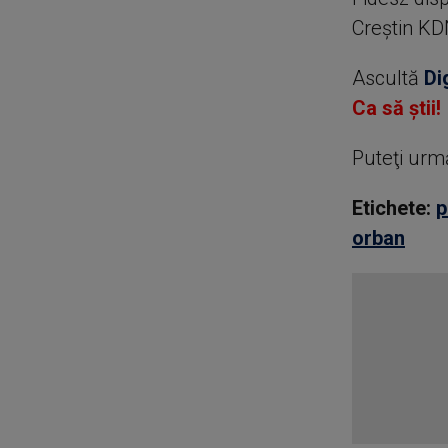
Creştin KD
Ascultă
Di
Ca să știi!
Puteţi urm
Etichete:
p
orban