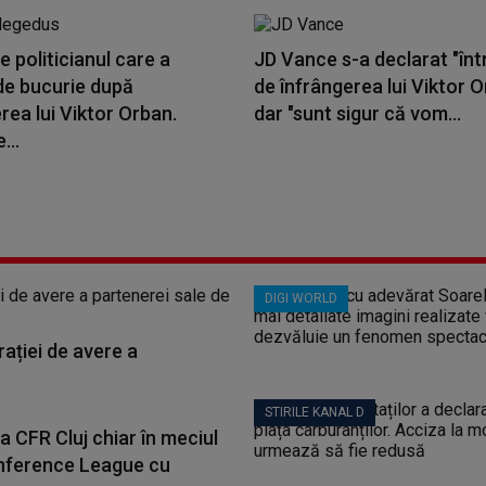
e politicianul care a
JD Vance s-a declarat "într
de bucurie după
de înfrângerea lui Viktor O
rea lui Viktor Orban.
dar "sunt sigur că vom...
...
DIGI WORLD
ației de avere a
STIRILE KANAL D
a CFR Cluj chiar în meciul
nference League cu