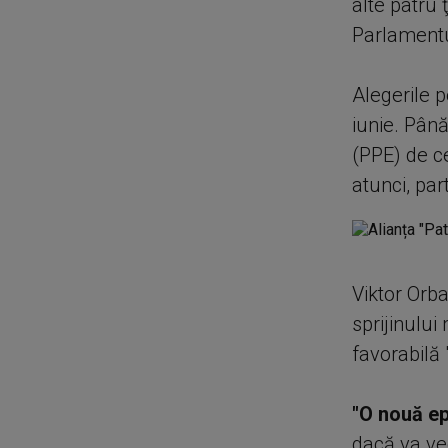
alte patru 
Parlament
Alegerile 
iunie. Până
(PPE) de ce
atunci, par
Viktor Orba
sprijinului 
favorabilă "
"O nouă e
dacă va ve