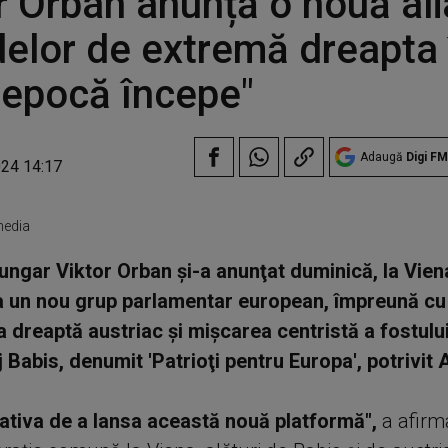
r Orban anunță o nouă ali
delor de extremă dreapta 
epocă începe"
Adaugă
Digi FM
024 14:17
media
ungar Viktor Orban şi-a anunţat duminică, la Viena
 un nou grup parlamentar european, împreună cu 
 dreaptă austriac şi mişcarea centristă a fostulu
 Babis, denumit 'Patrioţi pentru Europa', potrivit 
iativa de a lansa această nouă platformă",
a afirm