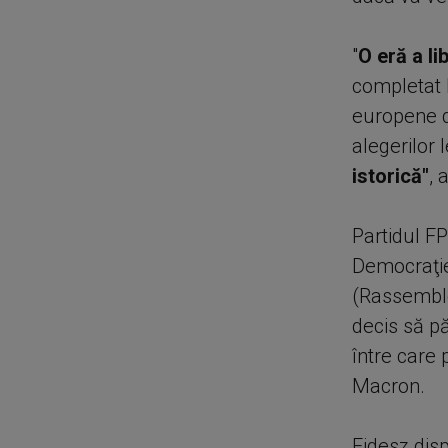
"
O eră a lib
completat K
europene di
alegerilor 
istorică"
, 
Partidul FP
Democraţie
(Rassemble
decis să pă
între care
Macron.
Fidesz dis