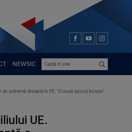
CT
NEWSIC
elor de extremă dreapta în PE: "O nouă epocă începe"
liului UE.