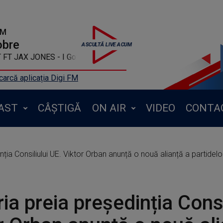
FM
obre
AX JONES - I Got U
arcă aplicația Digi FM
AST
CÂȘTIGĂ
ON AIR
VIDEO
CONTA
nția Consiliului UE. Viktor Orban anunță o nouă alianță a partid
ia preia președinția Consi