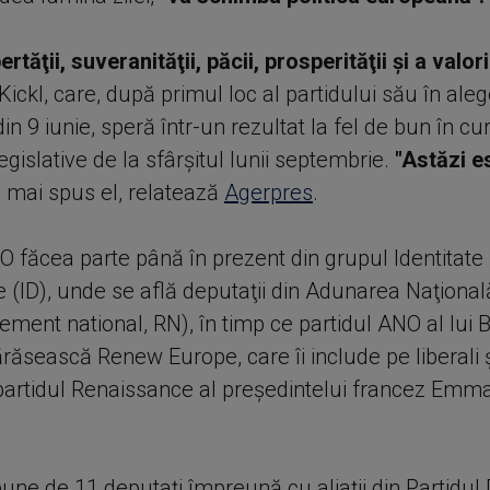
ertăţii, suveranităţii, păcii, prosperităţii şi a valori
ickl, care, după primul loc al partidului său în aleg
n 9 iunie, speră într-un rezultat la fel de bun în cu
legislative de la sfârşitul lunii septembrie.
"Astăzi e
a mai spus el, relatează
Agerpres
.
O făcea parte până în prezent din grupul Identitate 
 (ID), unde se află deputaţii din Adunarea Naţional
ment national, RN), în timp ce partidul ANO al lui 
răsească Renew Europe, care îi include pe liberali şi
 partidul Renaissance al preşedintelui francez Emm
pune de 11 deputaţi împreună cu aliaţii din Partidu