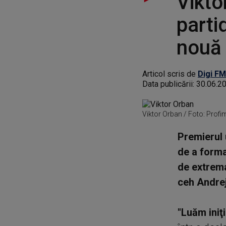
Vikto
parti
nouă 
Articol scris de
Digi FM
Data publicării:
30.06.2
Viktor Orban / Foto: Profi
Premierul 
de a forma
de extrema
ceh Andrej
"Luăm iniţ