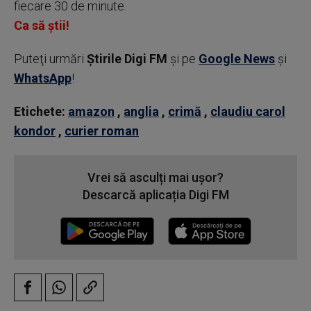
fiecare 30 de minute.
Ca să știi!
Puteţi urmări
Știrile Digi FM
şi pe
Google News
şi
WhatsApp
!
Etichete:
amazon
,
anglia
,
crimă
,
claudiu carol
kondor
,
curier roman
Vrei să asculți mai ușor?
Descarcă aplicația Digi FM