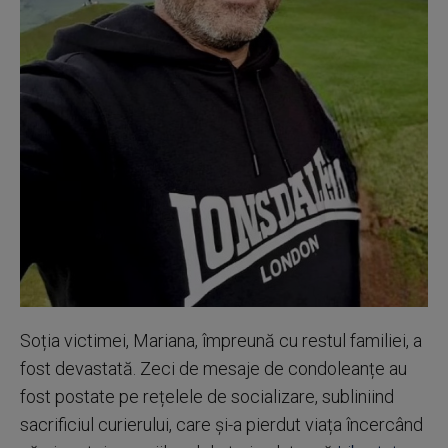
Soția victimei, Mariana, împreună cu restul familiei, a
fost devastată. Zeci de mesaje de condoleanțe au
fost postate pe rețelele de socializare, subliniind
sacrificiul curierului, care și-a pierdut viața încercând