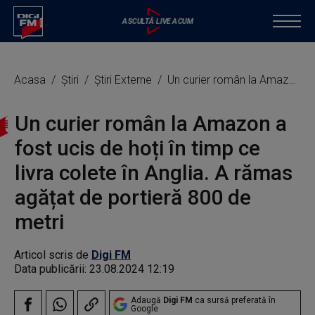
Acasa
Știri
Știri Externe
Un curier român la Amazon a fost ucis de hoți în timp ce livra colete în Anglia. A rămas agățat de portieră 800 de metri
Un curier român la Amazon a
fost ucis de hoți în timp ce
livra colete în Anglia. A rămas
agățat de portieră 800 de
metri
Articol scris de
Digi FM
Data publicării:
23.08.2024 12:19
Adaugă
Digi FM
ca sursă preferată în
Google