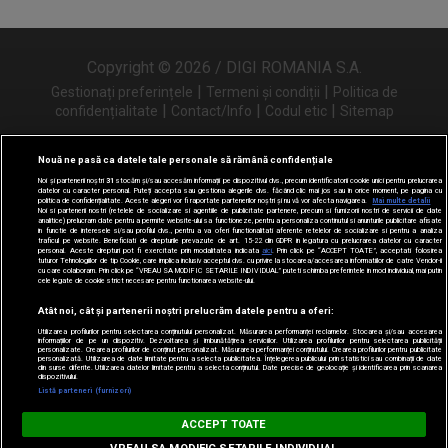
Copyright © 2026 / DIGI ROMANIA S.A.
|
|
Gestionați preferințele
Termeni și condiții
Politica de
|
|
|
confidențialitate
Contact/Info
Codul etic
Sitemap
Nouă ne pasă ca datele tale personale să rămână confidențiale
Noi și partenerii noștri
31
stocăm și/sau accesăm informații pe dispozitivul dvs., precum identificatorii cookie unici pentru prelucrarea
Urmărește-ne și pe
datelor cu caracter personal. Puteți accepta sau gestiona alegerile dvs. făcând clic mai jos sau în orice moment, pe pagina cu
politica de confidențialitate. Aceste alegeri vor fi raportate partenerilor noștri și nu vă vor afecta navigarea.
Mai multe detalii
Noi si partenerii nostri (retelele de socializare si agentiile de publicitate partenere, precum si furnizorii nostri de servicii de date
analitice) prelucram date pentru a permite website-ului sa functioneze, pentru a personaliza continutul si anunturile publicitare afisate
in functie de interesele si/sau profilul dvs., pentru a va oferi functionalitati aferente retelelor de socializare si pentru a analiza
traficul pe website. Beneficiati de drepturile prevazute de art. 15-22 din GDPR in legatura cu prelucrarea datelor cu caracter
personal. Aceste drepturi pot fi exercitate prin modalitatea indicata
aici
. Prin click pe “ACCEPT TOATE”, acceptati folosirea
tuturor Tehnologiilor de tip Cookie, care implica inclusiv acceptul dvs. cu privire la stocarea/accesarea informatiilor de catre Vendor-ii
cu care colaboram. Prin click pe “VREAU SA MODIFIC SETARILE INDIVIDUAL” puteti schimba preferintele in mod individual, mai putin
cele legate de cookie strict necesare pentru functionarea website-ului.
Atât noi, cât și partenerii noștri prelucrăm datele pentru a oferi:
Utilizarea profilurilor pentru selectarea conținutului personalizat. Măsurarea performanței reclamelor. Stocarea și/sau accesarea
informațiilor de pe un dispozitiv. Dezvoltarea și îmbunătățirea serviciilor. Utilizarea profilurilor pentru selectarea publicității
personalizate. Crearea profilurilor de conținut personalizat. Măsurarea performanței conținutului. Crearea profilurilor pentru publicitate
personalizată. Utilizarea de date limitate pentru a selecta publicitatea. Înțelegerea publicului prin statistici sau combinații de date
din surse diferite. Utilizarea datelor limitate pentru a selecta conținutul. Date precise de geolocație și identificarea prin scanarea
dispozitivului.
Listă parteneri (furnizori)
Digi FM
ACCEPT TOATE
DESCARCĂ
digifm.ro