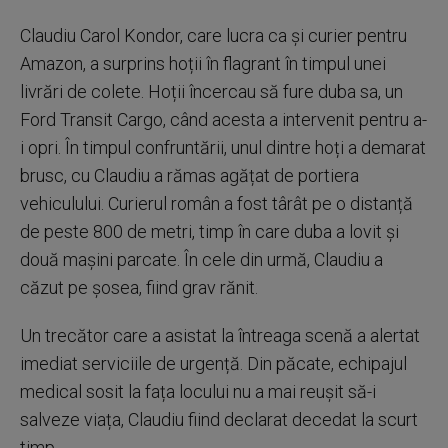
Claudiu Carol Kondor, care lucra ca și curier pentru
Amazon, a surprins hoții în flagrant în timpul unei
livrări de colete. Hoții încercau să fure duba sa, un
Ford Transit Cargo, când acesta a intervenit pentru a-
i opri. În timpul confruntării, unul dintre hoți a demarat
brusc, cu Claudiu a rămas agățat de portiera
vehiculului. Curierul român a fost târât pe o distanță
de peste 800 de metri, timp în care duba a lovit și
două mașini parcate. În cele din urmă, Claudiu a
căzut pe șosea, fiind grav rănit.
Un trecător care a asistat la întreaga scenă a alertat
imediat serviciile de urgență. Din păcate, echipajul
medical sosit la fața locului nu a mai reușit să-i
salveze viața, Claudiu fiind declarat decedat la scurt
timp.