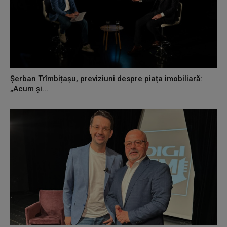
Șerban Trîmbițașu, previziuni despre piața imobiliară:
„Acum și...