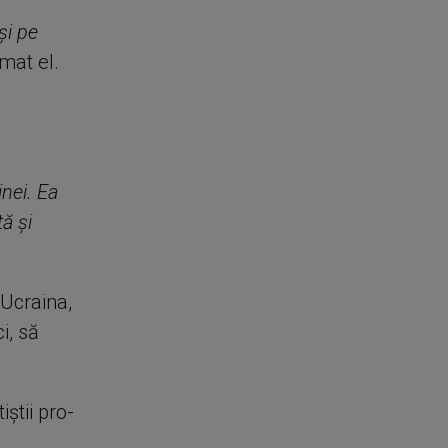
şi pe
rmat el.
nei. Ea
tă şi
 Ucraina,
i, să
ştii pro-