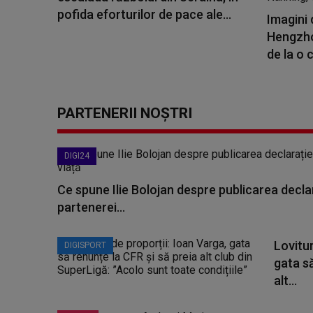
pofida eforturilor de pace ale...
Imagini 
Hengzho
de la o 
PARTENERII NOȘTRI
DIGI24
Ce spune Ilie Bolojan despre publicarea declar
partenerei...
Lovitur
DIGISPORT
gata să
alt...