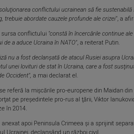
soluţionarea conflictului ucrainean să fie sustenabilă 
, trebuie abordate cauzele profunde ale crizei"
, a afi
 sursa conflictului
"constă în încercările continue ale
ui de a aduce Ucraina în NATO"
, a reiterat Putin.
iză nu a fost declanşată de atacul Rusiei asupra Ucrai
tul unei lovituri de stat în Ucraina, care a fost susţinu
de Occident",
a mai declarat el.
 se referă la mişcările pro-europene din Maidan din
orţat pe preşedintele pro-rus al ţării, Viktor Ianukovic
e în 2014.
nexat apoi Peninsula Crimeea şi a sprijinit separati
tul Ucrainei, declanşând un război civil.