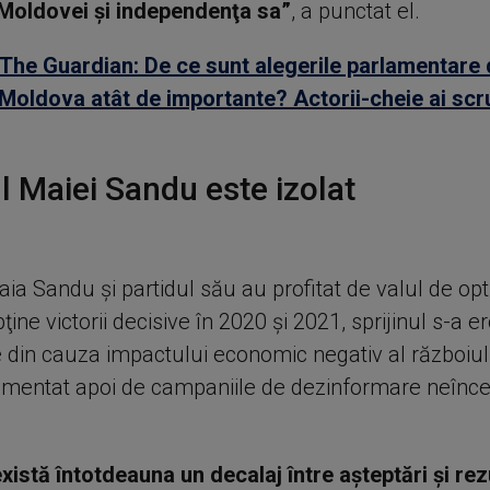
 Moldovei şi independenţa sa”
, a punctat el.
The Guardian: De ce sunt alegerile parlamentare 
Moldova atât de importante? Actorii-cheie ai scru
l Maiei Sandu este izolat
ia Sandu şi partidul său au profitat de valul de op
ţine victorii decisive în 2020 şi 2021, sprijinul s-a er
 din cauza impactului economic negativ al războiulu
limentat apoi de campaniile de dezinformare neînce
xistă întotdeauna un decalaj între aşteptări şi rez