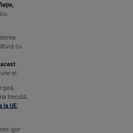
laţie,
icu
aterea
egătură cu
 acest
pune el.
 ţară,
mna trecută,
 la UE
,
inte Igor