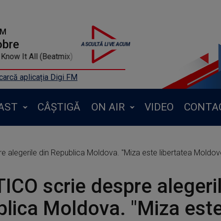
FM
obre
Mr. Know It All (Beatmix)
arcă aplicația Digi FM
AST
CÂȘTIGĂ
ON AIR
VIDEO
CONTA
gerile din Republica Moldova. "Miza este libertatea Moldovei şi independenţa s
ICO scrie despre alegeril
lica Moldova. "Miza est