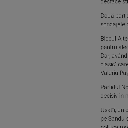
desface st
Două partid
sondajele 
Blocul Alt
pentru aleg
Dar, având 
clasic” car
Valeriu Pa
Partidul No
decisiv în 
Usatîi, un 
pe Sandu s
politica m