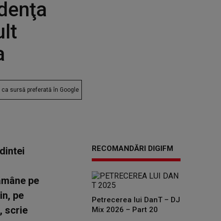
ndenţa
lt
a
ca sursă preferată în Google
RECOMANDĂRI DIGIFM
dintei
rămâne pe
in, pe
Petrecerea lui DanT – DJ
, scrie
Mix 2026 – Part 20