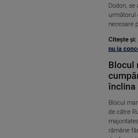
Dodon, se 
următorul 
necesare p
Citește și:
nu ia conc
Blocul 
cumpăra
înclina
Blocul mar
de către R
majoritatea
rămâne fără