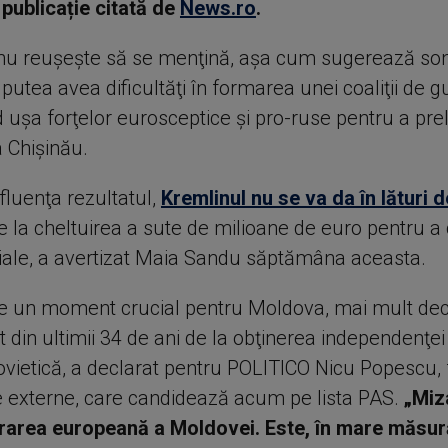
, publicație citată de
News.ro
.
u reuşeşte să se menţină, aşa cum sugerează so
 putea avea dificultăţi în formarea unei coaliţii de 
 uşa forţelor eurosceptice şi pro-ruse pentru a pre
a Chişinău.
fluenţa rezultatul,
Kremlinul nu se va da în lături d
 de la cheltuirea a sute de milioane de euro pentru 
ciale, a avertizat Maia Sandu săptămâna aceasta.
e un moment crucial pentru Moldova, mai mult decâ
din ultimii 34 de ani de la obţinerea independenţei
vietică, a declarat pentru POLITICO Nicu Popescu, 
e externe, care candidează acum pe lista PAS.
„Miz
rarea europeană a Moldovei. Este, în mare măsur