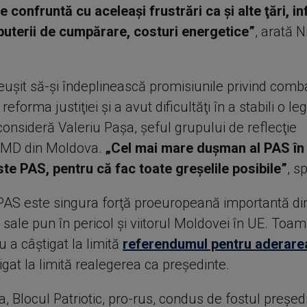
confruntă cu aceleaşi frustrări ca şi alte ţări, inf
uterii de cumpărare, costuri energetice”
, arată N
euşit să-şi îndeplinească promisiunile privind comb
 reforma justiţiei şi a avut dificultăţi în a stabili o l
 consideră Valeriu Paşa, şeful grupului de reflecţie
MD din Moldova.
„Cel mai mare duşman al PAS în
e PAS, pentru că fac toate greşelile posibile”
, s
AS este singura forţă proeuropeană importantă din
le sale pun în pericol şi viitorul Moldovei în UE. Toa
 a câştigat la limită
referendumul pentru aderarea
igat la limită realegerea ca preşedinte.
, Blocul Patriotic, pro-rus, condus de fostul preşed