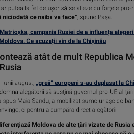
 ar putea la fel de uşor să se alieze cu forţele pro-
ii niciodată ce naiba va face”
, spune Paşa.
Matrioșka, campania Rusiei de a influența alegeri
Moldova. Ce acuzații vin de la Chișinău
contează atât de mult Republica 
 Rusia
l lunii august,
„greii” europeni s-au deplasat la Ch
demna alegătorii să susţină guvernul pro-UE al ţării 
 spus Maia Sandu, a mobilizat sume uriaşe de ban
nvinge, ci pentru a cumpăra direct alegătorii.
iferenţiază Moldova de alte ţări vizate de Rusia 
ste interferenţa pe care nu se mai obosesc să o