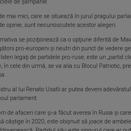
iclele de şampanie.
e mai mici, care se situează în jurul pragului parl
de opinie, sunt necunoscutele acestor alegeri.
ernativa se poziţionează ca o opţiune diferită de Ma
ătorii pro-europeni şi neutri din punct de vedere geo
lideri legaţi de partidele pro-ruse, este un „partid cl
e, în cele din urmă, se va alia cu Blocul Patriotic, pr
şa.
stru al lui Renato Usatîi ar putea deveni adevăratul
noul parlament.
om de afaceri care şi-a făcut averea în Rusia şi care
ă câştige în 2020, este obişnuit să joace de ambele 
oldovenească. Partidul său este singurul care ar pu