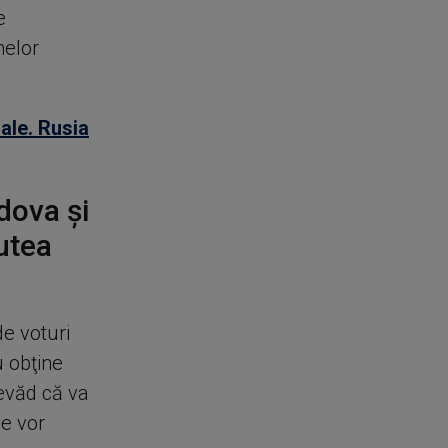
e
melor
ale. Rusia
dova şi
utea
e voturi
u obţine
revăd că va
se vor