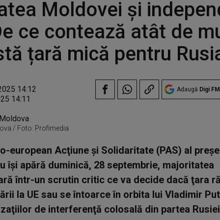
tatea Moldovei şi indepe
De ce contează atât de mu
tă țară mică pentru Rusi
2025 14:12
Adaugă
Digi FM
025 14:11
ova / Foto: Profimedia
ro-european Acţiune şi Solidaritate (PAS) al preşe
 îşi apără duminică, 28 septembrie, majoritatea
ră într-un scrutin critic ce va decide dacă ţara 
rii la UE sau se întoarce în orbita lui Vladimir Put
zaţiilor de interferenţă colosală din partea Rusiei