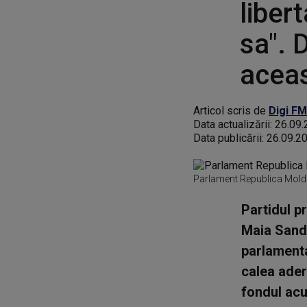
liber
sa". 
aceas
Articol scris de
Digi FM
Data actualizării:
26.09.
Data publicării:
26.09.2
Parlament Republica Mold
Partidul p
Maia Sandu
parlamenta
calea aderă
fondul acu