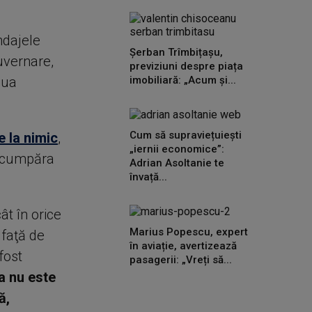
ndajele
Șerban Trîmbițașu,
guvernare,
previziuni despre piața
lua
imobiliară: „Acum și...
Cum să supraviețuiești
e la nimic
,
„iernii economice”:
a cumpăra
Adrian Asoltanie te
învață...
t în orice
Marius Popescu, expert
 faţă de
în aviație, avertizează
fost
pasagerii: „Vreți să...
a nu este
ă,