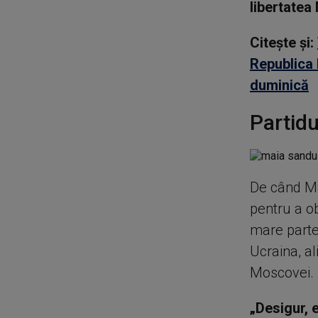
libertatea
Citește și:
Republica 
duminică
Partidu
De când Ma
pentru a ob
mare parte
Ucraina, a
Moscovei.
„Desigur, e