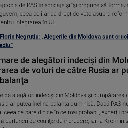
apropie de PAS în sondaje şi îşi propune să formez
guvern, ceea ce i-ar da drept de veto asupra refor
entru integrarea în UE.
Florin Negruțiu: „Alegerile din Moldova sunt cruci
ediu”
mare de alegători indecişi din Mol
rea de voturi de către Rusia ar p
 balanţa
e de alegători indecişi din Moldova şi cumpărarea d
usia ar putea înclina balanţa duminică. Dacă PAS n
, ceea ce pare din ce în ce mai probabil, experţii p
 parteneri de coaliţie de încredere, iar la Kremlin 