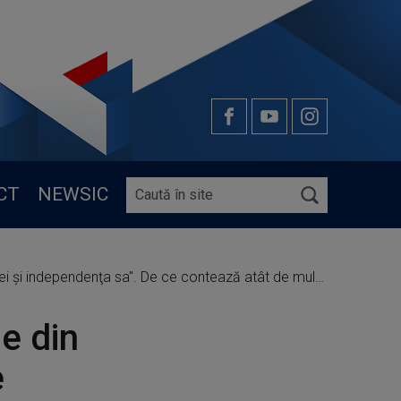
CT
NEWSIC
a". De ce contează atât de mult această țară mică pentru Rusia
e din
e