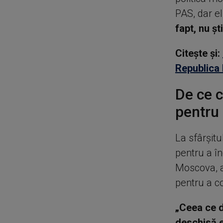
PAS, dar el
fapt, nu şt
Citește și:
Republica 
De ce 
pentru
La sfârşitu
pentru a în
Moscova, a
pentru a co
„Ceea ce d
deschisă e