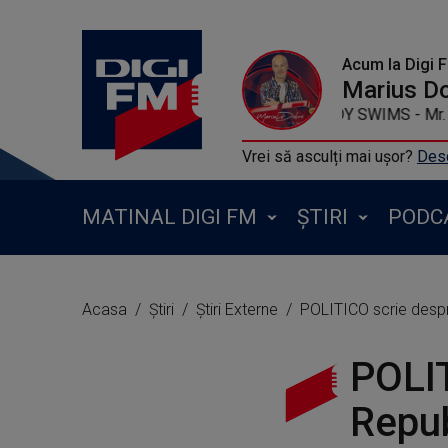
Acum la Digi 
Marius D
TEDDY SWIMS - 
Vrei să asculți mai ușor?
Desc
MATINAL DIGI FM
ȘTIRI
PODC
Acasa
Știri
Știri Externe
POLITICO scrie despre ale
POLIT
Repub