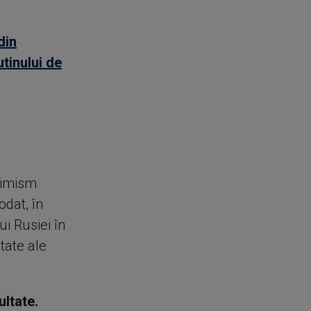
din
tinului de
timism
odat, în
i Rusiei în
tate ale
ultate.