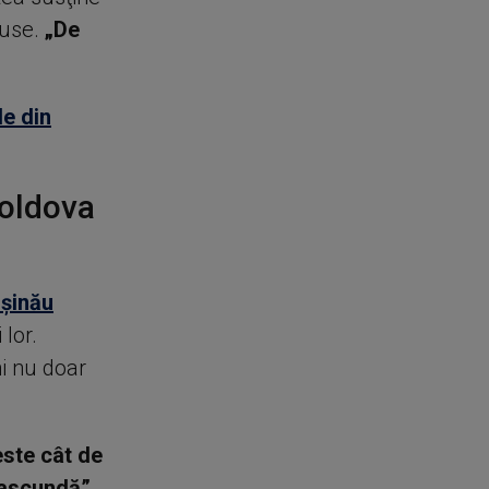
ruse.
„De
le din
Moldova
işinău
lor.
i nu doar
este cât de
 ascundă”
,