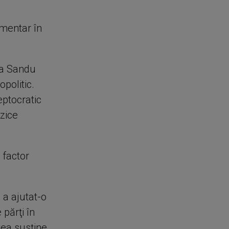
amentar în
ia Sandu
politic.
eptocratic
ezice
 factor
 a ajutat-o
părţi în
tea susţine