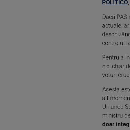
POLITICO
Dacă PAS n
actuale, ar
deschizând
controlul l
Pentru a in
nici chiar
voturi cru
Acesta est
alt moment 
Uniunea So
ministru d
doar integ