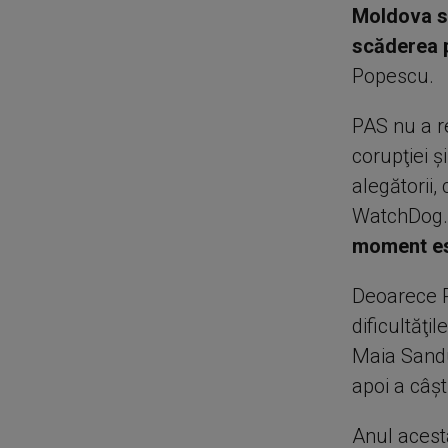
Moldova se 
scăderea p
Popescu.
PAS nu a r
corupţiei şi
alegătorii,
WatchDog.
moment est
Deoarece P
dificultăţi
Maia Sandu
apoi a câşt
Anul acesta