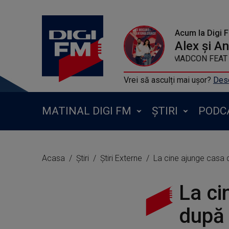
Acum la Digi 
Alex și A
MADCON FEAT AME
Vrei să asculți mai ușor?
Desc
MATINAL DIGI FM
ȘTIRI
PODC
Acasa
Știri
Știri Externe
La cine ajunge casa 
La ci
după 