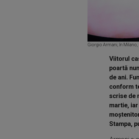
Giorgio Armani, în Milano,
Viitorul c
poartă num
de ani. Fu
conform te
scrise de m
martie, iar
moştenitor
Stampa, pu