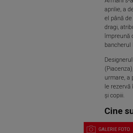
Armani s-a 
aprilie, a
el până de 
dragi, atri
împreună c
bancherul I
Designerul
(Piacenza),
urmare, a p
le rezervă 
şi copiii.
Cine su