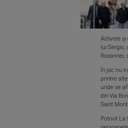
Activele şi
lui Sergio
Rosannei, s
În joc nu e
printre alt
unde se afl
din Via Bor
Saint Morit
Potrivit L
persoanele 