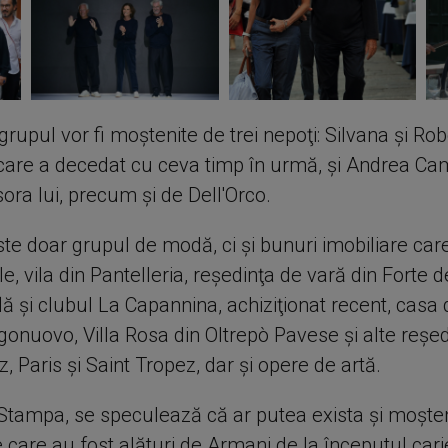
 grupul vor fi moştenite de trei nepoţi: Silvana şi Robe
, care a decedat cu ceva timp în urmă, şi Andrea Cam
ora lui, precum şi de Dell'Orco.
ste doar grupul de modă, ci şi bunuri imobiliare care
ele, vila din Pantelleria, reşedinţa de vară din Forte 
ă şi clubul La Capannina, achiziţionat recent, casa 
gonuovo, Villa Rosa din Oltrepò Pavese şi alte reşed
z, Paris şi Saint Tropez, dar şi opere de artă.
a Stampa, se speculează că ar putea exista şi moşten
care au fost alături de Armani de la începutul carie