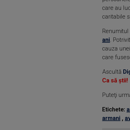
care au luc
caritabile 
Renumitul 
ani
. Potriv
cauza unei
care fusese
Ascultă
Di
Ca să știi!
Puteţi urm
Etichete:
a
armani
,
a