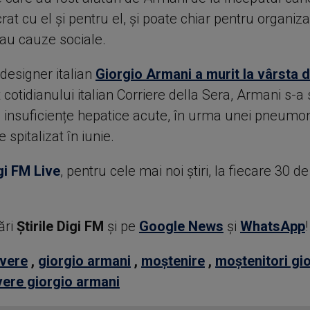
rat cu el şi pentru el, şi poate chiar pentru organizaţ
sau cauze sociale.
designer italian
Giorgio Armani a murit la vârsta 
it cotidianului italian Corriere della Sera, Armani s-a 
 insuficiențe hepatice acute, în urma unei pneumon
 spitalizat în iunie.
gi FM Live
, pentru cele mai noi știri, la fiecare 30 d
ări
Știrile Digi FM
şi pe
Google News
şi
WhatsApp
!
vere
,
giorgio armani
,
moștenire
,
moștenitori gi
vere giorgio armani