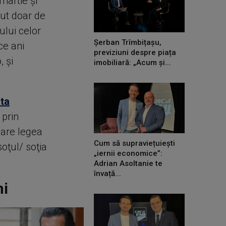
martie şi
cut doar de
ului celor
Șerban Trîmbițașu,
ce ani
previziuni despre piața
 şi
imobiliară: „Acum și...
lta
 prin
care legea
Cum să supraviețuiești
oţul/ soţia
„iernii economice”:
Adrian Asoltanie te
învață...
ni