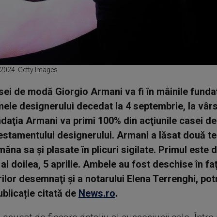
 2024. Getty Images
asei de modă Giorgio Armani va fi în mâinile funda
ele designerului decedat la 4 septembrie, la vâr
ndaţia Armani va primi 100% din acţiunile casei d
stamentului designerului. Armani a lăsat două t
âna sa şi plasate în plicuri sigilate. Primul este 
 al doilea, 5 aprilie. Ambele au fost deschise în fa
ilor desemnaţi şi a notarului Elena Terrenghi, potr
blicație citată de
News.ro
.