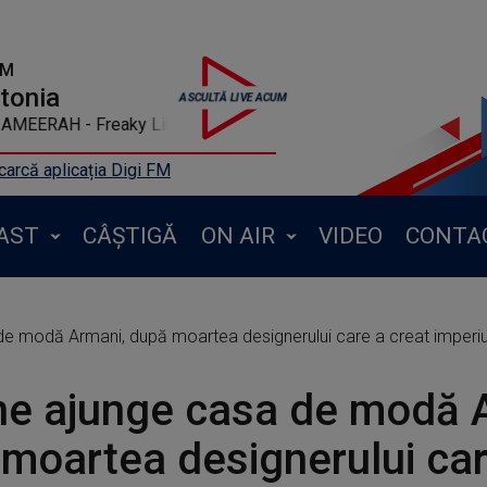
FM
ntonia
ERAH - Freaky Like Me
arcă aplicația Digi FM
AST
CÂȘTIGĂ
ON AIR
VIDEO
CONTA
de modă Armani, după moartea designerului care a creat imperiul
ne ajunge casa de modă 
moartea designerului car