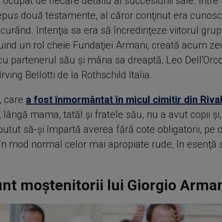
ocupat de fiecare detaliu al succesiunii sale. Între 
 depus două testamente, al căror conţinut era cunos
curând. Intenţia sa era să încredinţeze viitorul grup
buind un rol cheie Fundaţiei Armani, creată acum ze
u partenerul său şi mâna sa dreaptă, Leo Dell'Orco,
rving Bellotti de la Rothschild Italia.
, care
a fost înmormântat în micul cimitir din Riva
 lângă mama, tatăl şi fratele său, nu a avut copii şi,
utut să-şi împartă averea fără cote obligatorii, pe 
în mod normal celor mai apropiate rude, în esenţă s
nt moștenitorii lui Giorgio Arma