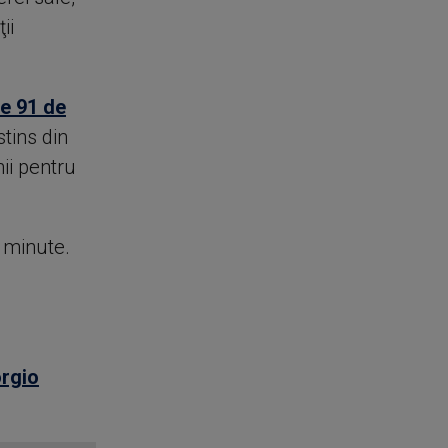
ii
de 91 de
stins din
ii pentru
e minute.
orgio