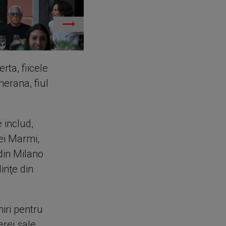
rta, fiicele
erana, fiul
 includ,
dei Marmi,
din Milano
inţe din
iri pentru
rei sale,