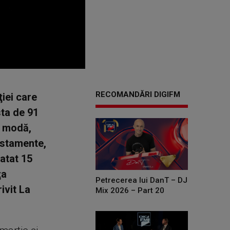
RECOMANDĂRI DIGIFM
ţiei care
sta de 91
e modă,
estamente,
datat 15
ţa
Petrecerea lui DanT – DJ
ivit La
Mix 2026 – Part 20