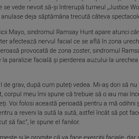
e se vede nevoit să-și întrerupă turneul „Justice Wo
i anulase deja săptămâna trecută câteva spectacol
linicii Mayo, sindromul Ramsay Hunt apare atunci câ
er afectează nervul facial ce se află în zona urechi
reroasă provocată de zona zoster, sindromul Rams
la paralizie facială și pierderea auzului la urechea
l de grav, după cum puteți vedea. Mi-aș dori să nu 
t, corpul meu îmi spune că trebuie să o iau mai înc
ți. Voi folosi această perioadă pentru a mă odihni 
entru a reveni la sută la sută, astfel încât să pot fa
 să fac”, le spune el fanilor.
mește și le promite că va face exerciții faciale, dar