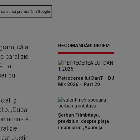
ca sursă preferată în Google
RECOMANDĂRI DIGIFM
agram, că a
o paralizie
ă i-a
oar cu
Petrecerea lui DanT – DJ
Mix 2026 – Part 20
iali și
clip. „După
Șerban Trîmbițașu,
 pe această
previziuni despre piața
ralizie
imobiliară: „Acum și...
icat Justin