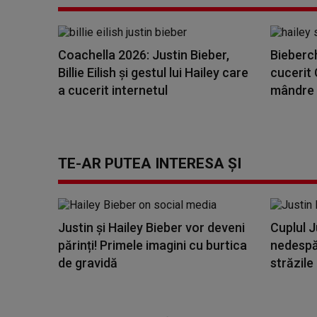
Coachella 2026: Justin Bieber,
Bieberch
Billie Eilish și gestul lui Hailey care
cucerit 
a cucerit internetul
mândre al
TE-AR PUTEA INTERESA ȘI
Justin și Hailey Bieber vor deveni
Cuplul J
părinți! Primele imagini cu burtica
nedespăr
de gravidă
străzile