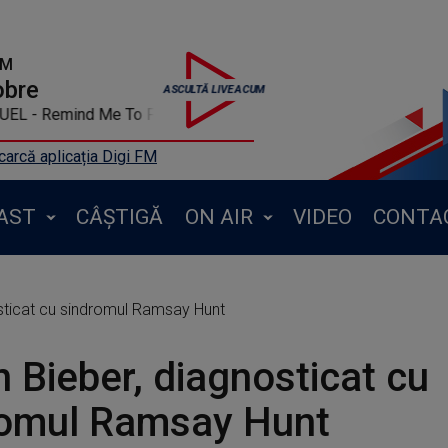
FM
obre
UEL - Remind Me To Forget
arcă aplicația Digi FM
AST
CÂȘTIGĂ
ON AIR
VIDEO
CONTA
osticat cu sindromul Ramsay Hunt
n Bieber, diagnosticat cu
romul Ramsay Hunt