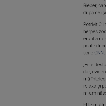
Bieber, car
după ce îș
Potrivit C
herpes zost
erupția du
poate duce 
scrie
CNN.
„Este destu
dar, eviden
mă înțelege
relaxa și p
m-am născut
El le mulțu