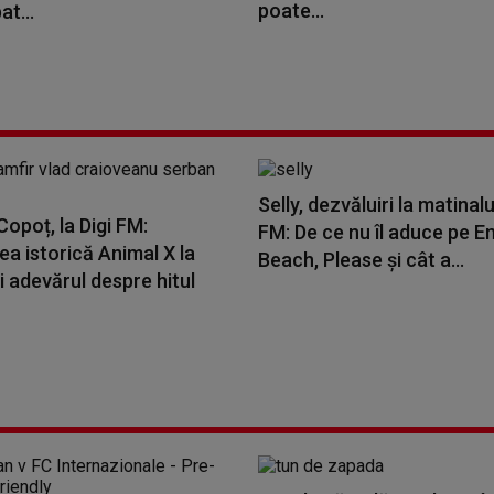
poate...
t...
Selly, dezvăluiri la matinalu
opoț, la Digi FM:
FM: De ce nu îl aduce pe E
a istorică Animal X la
Beach, Please și cât a...
i adevărul despre hitul