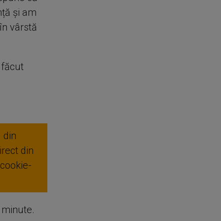
nță și am
în vârstă
 făcut
 din
rect din
 cookie-
e minute.