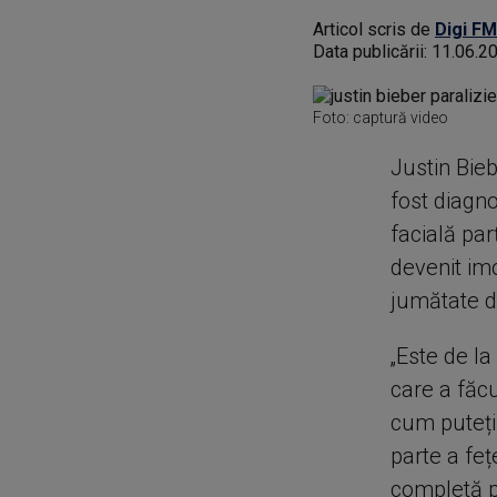
Articol scris de
Digi FM
Data publicării:
11.06.2
Foto: captură video
Justin Bieb
fost diagn
facială par
devenit imo
jumătate d
„Este de la
care a făcu
cum puteți
parte a feț
completă pe