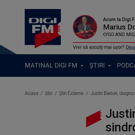
Acum la Digi 
Marius D
KYGO AND MIG
Vrei să asculți mai ușor?
Desc
MATINAL DIGI FM
ȘTIRI
PODC
Acasa
Știri
Știri Externe
Justin Bieber, diagn
Justi
sind