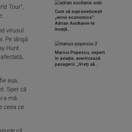
rld Tour”,
Cum să supraviețuiești
e.
„iernii economice”:
Adrian Asoltanie te
învață...
nd virusul
i. Pe lângă
ay Hunt
Marius Popescu, expert
 afectată,
în aviație, avertizează
pasagerii: „Vreți să...
fie așa,
et. Sper că
și a mă
ce ceea ce
 spune că