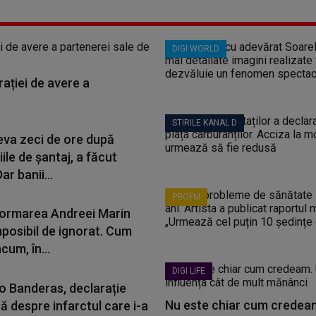
DIGI WORLD
ației de avere a
STIRILE KANAL D
eva zeci de ore după
ile de șantaj, a făcut
ar banii...
PROFM
ormarea Andreei Marin
mposibil de ignorat. Cum
cum, în...
DIGI LIFE
o Banderas, declarație
Nu este chiar cum credeam
ă despre infarctul care i-a