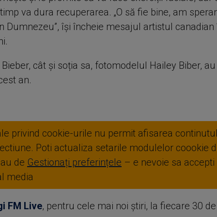
 timp va dura recuperarea. „O să fie bine, am spera
n Dumnezeu”, își încheie mesajul artistul canadian 
i.
 Bieber, cât și soția sa, fotomodelul Hailey Biber, au
cest an.
ale privind cookie-urile nu permit afisarea continutul
ctiune. Poti actualiza setarile modulelor coookie di
sau de
Gestionați preferințele
– e nevoie sa accepti
ial media
gi FM Live
, pentru cele mai noi știri, la fiecare 30 d