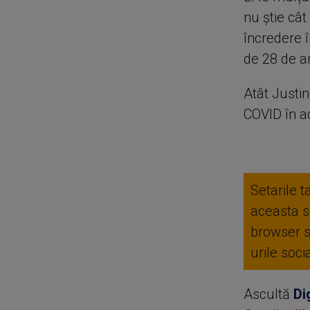
nu știe cât
încredere î
de 28 de an
Atât Justin
COVID în a
Setarile t
aceasta se
browser 
urile soc
Ascultă
Di