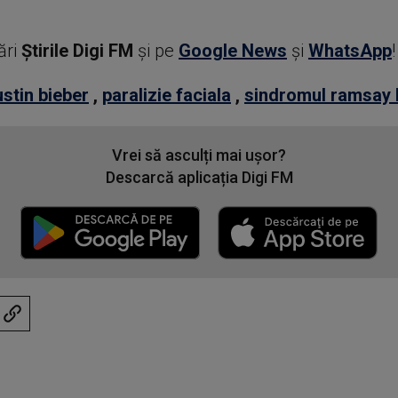
ări
Știrile Digi FM
şi pe
Google News
şi
WhatsApp
!
ustin bieber
,
paralizie faciala
,
sindromul ramsay 
Vrei să asculți mai ușor?
Descarcă aplicația Digi FM