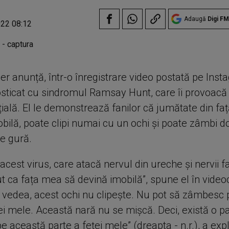
Adaugă
Digi FM
022 08:12
er anunță, într-o înregistrare video postată pe Inst
osticat cu sindromul Ramsay Hunt, care îi provoacă 
țială. El le demonstrează fanilor că jumătate din faț
bilă, poate clipi numai cu un ochi și poate zâmbi d
e gură.
 acest virus, care atacă nervul din ureche și nervii fac
t ca fața mea să devină imobilă”, spune el în video
 vedea, acest ochi nu clipește. Nu pot să zâmbesc
ei mele. Această nară nu se mișcă. Deci, există o pa
 această parte a feței mele” (dreapta - n.r.), a expl