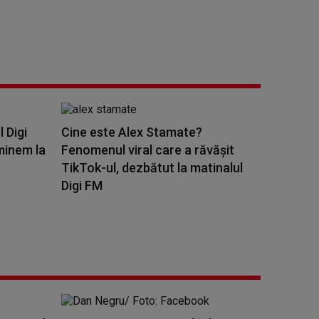
l Digi
Cine este Alex Stamate?
minem la
Fenomenul viral care a răvășit
TikTok-ul, dezbătut la matinalul
Digi FM