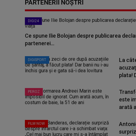
PARTENERII NOȘTRI
DIGI24
Ce spune Ilie Bolojan despre publicarea declar
partenerei...
La cât
DIGISPORT
acuzați
plata! D
Transf
PEROZ
este i
arată a
Antoni
FILM NOW
surpriz