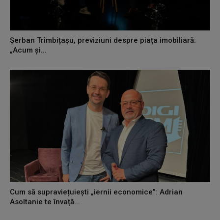
Șerban Trîmbițașu, previziuni despre piața imobiliară:
„Acum și...
Cum să supraviețuiești „iernii economice”: Adrian
Asoltanie te învață...