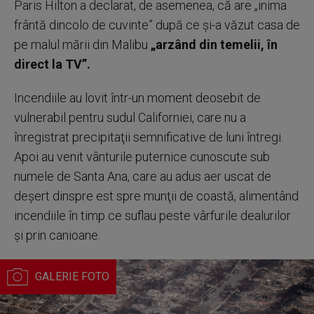
Paris Hilton a declarat, de asemenea, că are „inima
frântă dincolo de cuvinte” după ce şi-a văzut casa de
pe malul mării din Malibu
„arzând din temelii, în
direct la TV”.
Incendiile au lovit într-un moment deosebit de
vulnerabil pentru sudul Californiei, care nu a
înregistrat precipitaţii semnificative de luni întregi.
Apoi au venit vânturile puternice cunoscute sub
numele de Santa Ana, care au adus aer uscat de
deşert dinspre est spre munţii de coastă, alimentând
incendiile în timp ce suflau peste vârfurile dealurilor
şi prin canioane.