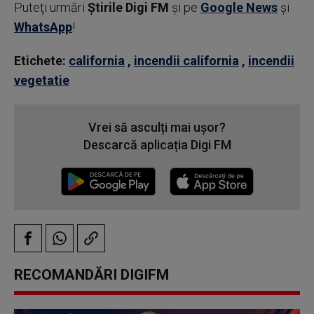
Puteţi urmări
Știrile Digi FM
şi pe
Google News
şi
WhatsApp
!
Etichete:
california
,
incendii california
,
incendii
vegetatie
Vrei să asculți mai ușor?
Descarcă aplicația Digi FM
RECOMANDĂRI DIGIFM