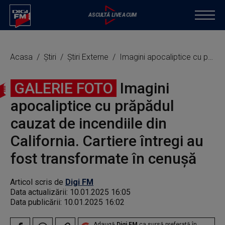
Acasa
Știri
Știri Externe
Imagini apocaliptice cu prăpădul cauzat de incendiile din California. Cartiere întregi au fost transformate în cenușă
GALERIE FOTO
Imagini
apocaliptice cu prăpădul
cauzat de incendiile din
California. Cartiere întregi au
fost transformate în cenușă
Articol scris de
Digi FM
Data actualizării:
10.01.2025 16:05
Data publicării:
10.01.2025 16:02
Adaugă
Digi FM
ca sursă preferată în