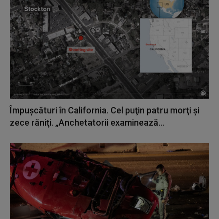
Împușcături în California. Cel puţin patru morţi şi
zece răniţi. „Anchetatorii examinează...