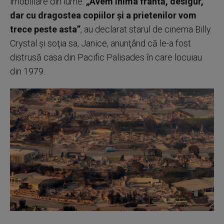
imobiliare din lume.
„Avem inima frântă, desigur,
dar cu dragostea copiilor şi a prietenilor vom
trece peste asta”
, au declarat starul de cinema Billy
Crystal şi soţia sa, Janice, anunţând că le-a fost
distrusă casa din Pacific Palisades în care locuiau
din 1979.