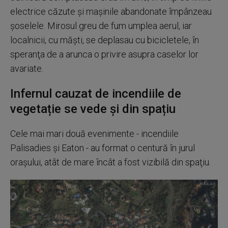
electrice căzute şi maşinile abandonate împânzeau
şoselele. Mirosul greu de fum umplea aerul, iar
localnicii, cu măşti, se deplasau cu bicicletele, în
speranţa de a arunca o privire asupra caselor lor
avariate.
Infernul cauzat de incendiile de
vegetație se vede și din spațiu
Cele mai mari două evenimente - incendiile
Palisadies şi Eaton - au format o centură în jurul
oraşului, atât de mare încât a fost vizibilă din spaţiu.