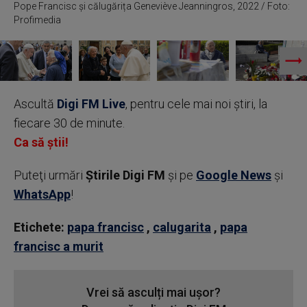
Pope Francisc și călugărița Geneviève Jeanningros, 2022 / Foto:
Profimedia
Ascultă
Digi FM Live
, pentru cele mai noi știri, la
fiecare 30 de minute.
Ca să știi!
Puteţi urmări
Știrile Digi FM
şi pe
Google News
şi
WhatsApp
!
Etichete:
papa francisc
,
calugarita
,
papa
francisc a murit
Vrei să asculți mai ușor?