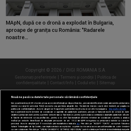
MApN, după ce o dronă a explodat în Bulgaria,
aproape de granița cu România: "Radarele
noastre...
Copyright © 2026 / DIGI ROMANIA S.A.
|
|
Gestionați preferințele
Termeni și condiții
Politica de
|
|
|
confidențialitate
Contact/Info
Codul etic
Sitemap
Nouă ne pasă ca datele tale personale să rămână confidențiale
Noi și partenerii noștri
31
stocăm și/sau accesăm informații pe dispozitivul dvs., precum identificatorii cookie unici pentru prelucrarea
Urmărește-ne și pe
datelor cu caracter personal. Puteți accepta sau gestiona alegerile dvs. făcând clic mai jos sau în orice moment, pe pagina cu
politica de confidențialitate. Aceste alegeri vor fi raportate partenerilor noștri și nu vă vor afecta navigarea.
Mai multe detalii
Noi si partenerii nostri (retelele de socializare si agentiile de publicitate partenere, precum si furnizorii nostri de servicii de date
analitice) prelucram date pentru a permite website-ului sa functioneze, pentru a personaliza continutul si anunturile publicitare afisate
in functie de interesele si/sau profilul dvs., pentru a va oferi functionalitati aferente retelelor de socializare si pentru a analiza
traficul pe website. Beneficiati de drepturile prevazute de art. 15-22 din GDPR in legatura cu prelucrarea datelor cu caracter
personal. Aceste drepturi pot fi exercitate prin modalitatea indicata
aici
. Prin click pe “ACCEPT TOATE”, acceptati folosirea
tuturor Tehnologiilor de tip Cookie, care implica inclusiv acceptul dvs. cu privire la stocarea/accesarea informatiilor de catre Vendor-ii
cu care colaboram. Prin click pe “VREAU SA MODIFIC SETARILE INDIVIDUAL” puteti schimba preferintele in mod individual, mai putin