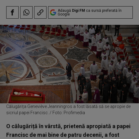
Adaugă
Digi FM
ca sursă preferată în
Google
Călugărița Geneviève Jeanningros a fost lăsată să se apropie de
sicriul papei Francisc. / Foto: Profimedia
O călugăriță în vârstă, prietenă apropiată a papei
Francisc de mai bine de patru decenii, a fost