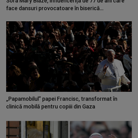
Sora Mary Blaze, influencerița de 77 de ani care
face dansuri provocatoare în biserică...
„Papamobilul” papei Francisc, transformat în
clinică mobilă pentru copiii din Gaza