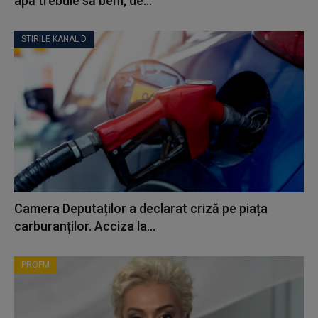
apă trebuie să bem, de...
STIRILE KANAL D
Camera Deputaților a declarat criză pe piața
carburanților. Acciza la...
PROFM