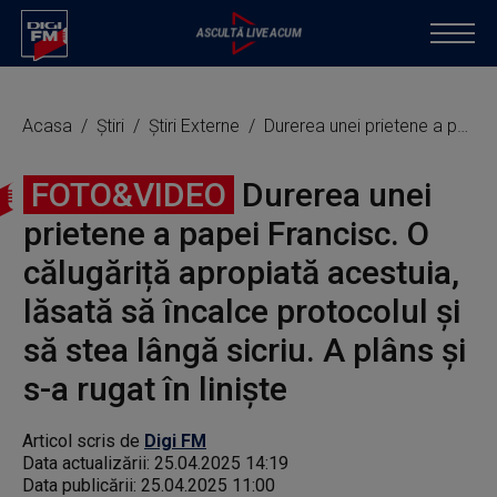
Acasa
Știri
Știri Externe
Durerea unei prietene a papei Francisc. O călugăriță apropiată acestuia, lăsată să încalce protocolul și să stea lângă sicriu. A plâns și s-a rugat în liniște
FOTO&VIDEO
Durerea unei
prietene a papei Francisc. O
călugăriță apropiată acestuia,
lăsată să încalce protocolul și
să stea lângă sicriu. A plâns și
s-a rugat în liniște
Articol scris de
Digi FM
Data actualizării:
25.04.2025 14:19
Data publicării:
25.04.2025 11:00