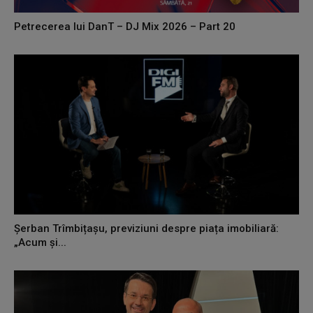
Petrecerea lui DanT – DJ Mix 2026 – Part 20
Șerban Trîmbițașu, previziuni despre piața imobiliară:
„Acum și...