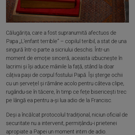
Călugărița, care a fost supranumită afectuos de
Papa „L'enfant terrible” – copilul teribil, a stat de una
singură într-o parte a sicriului deschis. Într-un
moment de emoție sinceră, aceasta izbucnește în
lacrimi și își aduce mâinile la față, stând la doar
câțiva pași de corpul fostului Papă. Își șterge ochii
cu un șervețel și rămâne acolo pentru câteva clipe,
rugându-se în tăcere, în timp ce fețe bisericești trec
pe lângă ea pentru a-și lua adio de la Francisc.
Deși a încălcat protocolul tradițional, niciun oficial de
securitate nu a intervenit, permițându-i prietenei
apropiate a Papei un moment intim de adio.