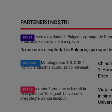
PARTENERII NOȘTRI
DIGI24
Drona care a explodat în Bulgaria, aproape de
Chindi
DIGISPORT
1. Honc
Erico...
Viața 
PEROZ
în bine
Universu