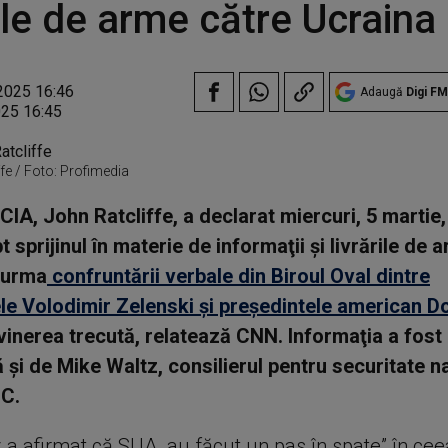
rile de arme către Ucraina
2025 16:46
Adaugă
Digi FM
025 16:45
ffe / Foto: Profimedia
 CIA, John Ratcliffe, a declarat miercuri, 5 martie
t sprijinul în materie de informaţii şi livrările de 
 urma
confruntării verbale din Biroul Oval dintre
le Volodimir Zelenski şi preşedintele american D
inerea trecută, relatează CNN. Informaţia a fost
 şi de Mike Waltz, consilierul pentru securitate na
BC.
 a afirmat că SUA „au făcut un pas în spate” în cee