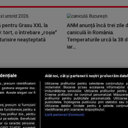
ă pentru Grasu XXL la
ANM anunță încă trei zile 
tort, o întrebare „roșie"
caniculă în România.
turisire neașteptată
Temperaturile urcă la 38 d
iar...
dențiale
Atât noi, cât și partenerii noștri prelucrăm date
Copyright © 2026 / DIGI ROMANIA S.A.
, precum identificatorii
Utilizarea profilurilor pentru selectarea conținutului
|
|
|
|
țele
Termeni și condiții
Politica de confidențialitate
Contact/Info
C
reclamelor. Stocarea și/sau accesarea informațiilor 
 gestiona alegerile dvs.
îmbunătățirea serviciilor. Utilizarea profilurilor pentru
te. Aceste alegeri vor fi
Crearea profilurilor de conținut personalizat. Măsurar
profilurilor pentru publicitate personalizată. Utiliza
publicitatea. Înțelegerea publicului prin statistici sau 
ere, precum si furnizorii
Utilizarea datelor limitate pentru a selecta conțin
Urmărește-ne și pe
identificarea prin scanarea dispozitivului.
 sa functioneze, pentru a
/sau profilul dvs., pentru
Listă parteneri (furnizori)
ul pe website. Beneficiati
or cu caracter personal.
ACCEPT TOATE”, acceptati