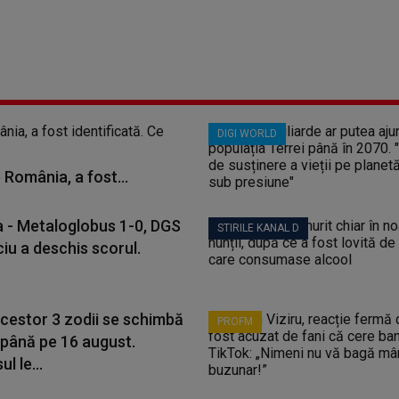
DIGI WORLD
 România, a fost...
a - Metaloglobus 1-0, DGS
STIRILE KANAL D
iu a deschis scorul.
acestor 3 zodii se schimbă
PROFM
 până pe 16 august.
l le...