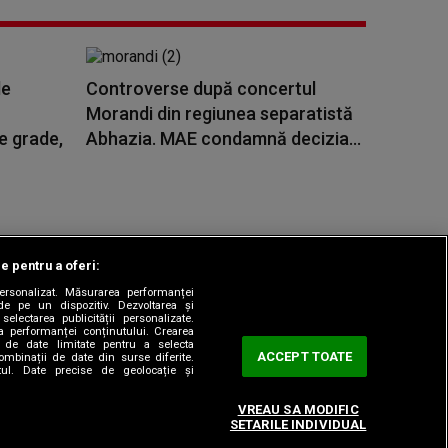
de
Controverse după concertul
Morandi din regiunea separatistă
e grade,
Abhazia. MAE condamnă decizia...
le pentru a oferi:
 personalizat. Măsurarea performanței
|
odul etic
Sitemap
de pe un dispozitiv. Dezvoltarea și
 selectarea publicității personalizate.
ea performanței conținutului. Crearea
rea de date limitate pentru a selecta
ACCEPT TOATE
combinații de date din surse diferite.
utul. Date precise de geolocație și
VREAU SA MODIFIC
SETARILE INDIVIDUAL