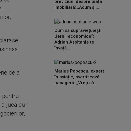
previziuni despre piața
şi
imobiliară: „Acum și...
ilor,
Cum să supraviețuiești
„iernii economice”:
eclarase
Adrian Asoltanie te
învață...
Business
Marius Popescu, expert
ene de a
în aviație, avertizează
pasagerii: „Vreți să...
r pentru
 a juca dur
ocierilor,