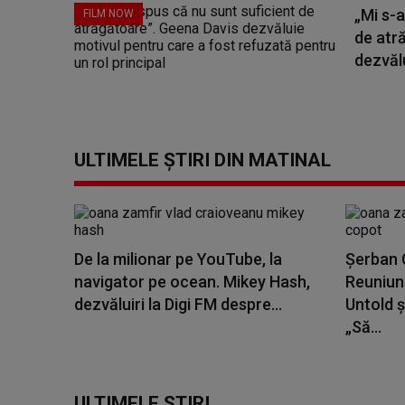
„Mi s-a
FILM NOW
de atr
dezvălu
ULTIMELE ȘTIRI DIN MATINAL
De la milionar pe YouTube, la
Șerban C
navigator pe ocean. Mikey Hash,
Reuniune
dezvăluiri la Digi FM despre...
Untold ș
„Să...
ULTIMELE ȘTIRI