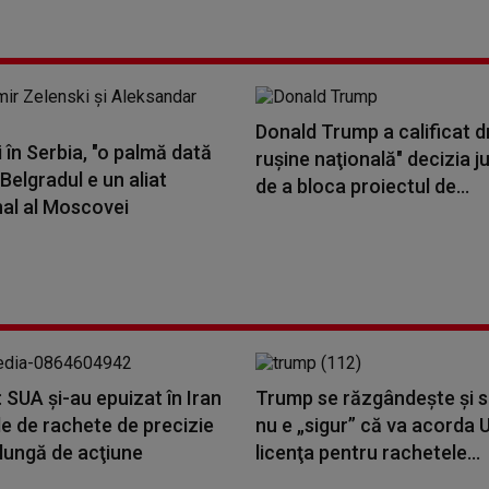
Donald Trump a calificat d
 în Serbia, "o palmă dată
ruşine naţională" decizia ju
 Belgradul e un aliat
de a bloca proiectul de...
nal al Moscovei
 SUA şi-au epuizat în Iran
Trump se răzgândește și 
e de rachete de precizie
nu e „sigur” că va acorda 
lungă de acţiune
licenţa pentru rachetele...