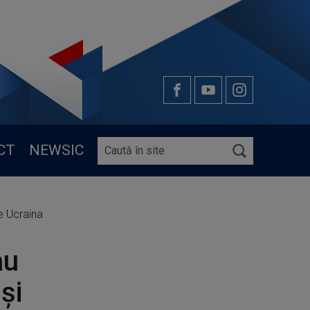
CT
NEWSIC
re Ucraina
au
și