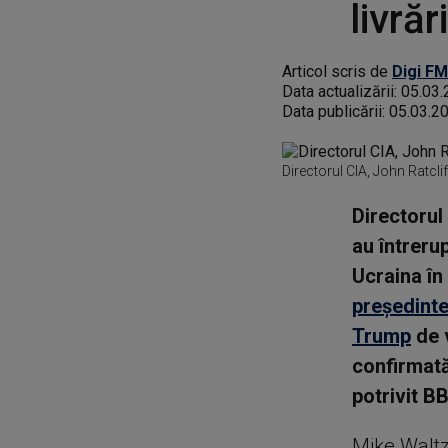
livră
Articol scris de
Digi FM
Data actualizării:
05.03.
Data publicării:
05.03.2
Directorul CIA, John Ratcli
Directorul
au întrerup
Ucraina în
preşedinte
Trump
de v
confirmată
potrivit B
Mike Waltz