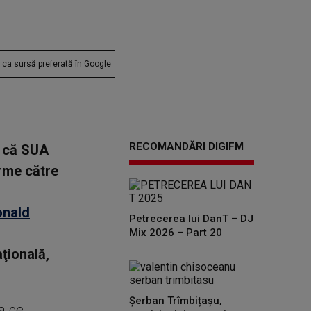
ca sursă preferată în Google
RECOMANDĂRI DIGIFM
, că SUA
arme către
onald
Petrecerea lui DanT – DJ
Mix 2026 – Part 20
ţională,
Șerban Trîmbițașu,
a ce