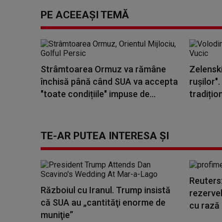
PE ACEEAȘI TEMĂ
Strâmtoarea Ormuz va rămâne
Zelenski
închisă până când SUA va accepta
rușilor".
"toate condițiile" impuse de...
tradițio
TE-AR PUTEA INTERESA ȘI
Reuters:
Războiul cu Iranul. Trump insistă
rezervel
că SUA au „cantităţi enorme de
cu rază 
muniţie”