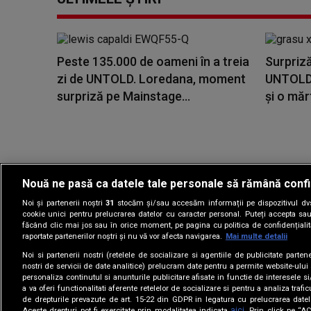
Peste 135.000 de oameni în a treia
Surpriz
zi de UNTOLD. Loredana, moment
UNTOLD: 
surpriză pe Mainstage...
și o măr
Nouă ne pasă ca datele tale personale să rămână confi
Noi și partenerii noștri
31
stocăm și/sau accesăm informații pe dispozitivul dvs.
Gestionați preferin
cookie unici pentru prelucrarea datelor cu caracter personal. Puteți accepta sau
făcând clic mai jos sau în orice moment, pe pagina cu politica de confidențialita
raportate partenerilor noștri și nu vă vor afecta navigarea.
Mai multe detalii
Noi si partenerii nostri (retelele de socializare si agentiile de publicitate parten
nostri de servicii de date analitice) prelucram date pentru a permite website-ului
personaliza continutul si anunturile publicitare afisate in functie de interesele si
a va oferi functionalitati aferente retelelor de socializare si pentru a analiza trafic
de drepturile prevazute de art. 15-22 din GDPR in legatura cu prelucrarea datel
aici
Aceste drepturi pot fi exercitate prin modalitatea indicata
. Prin click pe “