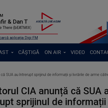
FM
ir & Dan T
Me There (bEATMIX)
arcă aplicația Digi FM
AST
CÂȘTIGĂ
ON AIR
VIDEO
CONTA
că SUA au întrerupt sprijinul de informații și livrările de arme căt
torul CIA anunță că SUA 
upt sprijinul de informații 