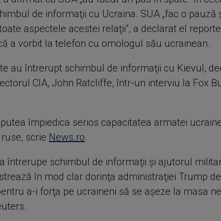
chimbul de informaţii cu Ucraina. SUA „fac o pauză 
toate aspectele acestei relaţii”, a declarat el reporter
că a vorbit la telefon cu omologul său ucrainean.
te au întrerupt schimbul de informaţii cu Kievul, d
rectorul CIA, John Ratcliffe, într-un interviu la Fox 
putea împiedica serios capacitatea armatei ucrain
e ruse, scrie
News.ro
.
a întrerupe schimbul de informaţii şi ajutorul milita
ustrează în mod clar dorinţa administraţiei Trump de
entru a-i forţa pe ucraineni să se aşeze la masa neg
uters.