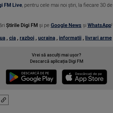
gi FM Live
, pentru cele mai noi știri, la fiecare 30 d
ări
Știrile Digi FM
şi pe
Google News
şi
WhatsApp
!
ua
,
cia
,
razboi
,
ucraina
,
informatii
,
livrari arme
Vrei să asculți mai ușor?
Descarcă aplicația Digi FM