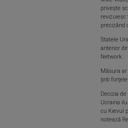
priveşte s
revizuiesc 
precizând 
Statele Uni
anterior di
Network.
Măsura ar 
ţinti forţel
Decizia de 
Ucraina il
cu Kievul p
notează Re