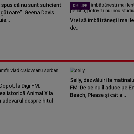
 spus că nu sunt suficient
DIGI LIFE
ăgătoare”. Geena Davis
ie...
Vrei să îmbătrânești mai le
de...
Selly, dezvăluiri la matinalu
opoț, la Digi FM:
FM: De ce nu îl aduce pe E
a istorică Animal X la
Beach, Please și cât a...
i adevărul despre hitul