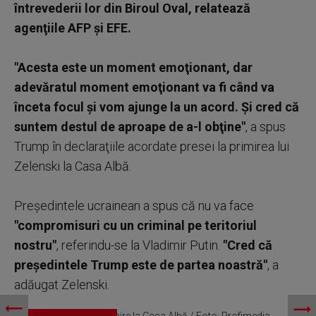
întrevederii lor din Biroul Oval, relatează
agenţiile AFP şi EFE.
"Acesta este un moment emoţionant, dar
adevăratul moment emoţionant va fi când va
înceta focul şi vom ajunge la un acord. Şi cred că
suntem destul de aproape de a-l obţine"
, a spus
Trump în declaraţiile acordate presei la primirea lui
Zelenski la Casa Albă.
Preşedintele ucrainean a spus că nu va face
"compromisuri cu un criminal pe teritoriul
nostru"
, referindu-se la Vladimir Putin.
"Cred că
preşedintele Trump este de partea noastră"
, a
adăugat Zelenski.