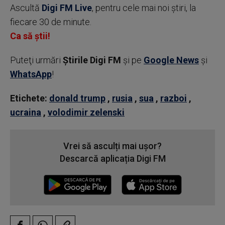
Ascultă
Digi FM Live
, pentru cele mai noi știri, la
fiecare 30 de minute.
Ca să știi!
Puteţi urmări
Știrile Digi FM
şi pe
Google News
şi
WhatsApp
!
Etichete:
donald trump
,
rusia
,
sua
,
razboi
,
ucraina
,
volodimir zelenski
Vrei să asculți mai ușor?
Descarcă aplicația Digi FM