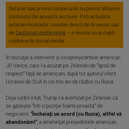
Setarile tale privind cookie-urile nu permit afisarea
continutul din aceasta sectiune. Poti actualiza
setarile modulelor coookie direct din browser sau
de
Gestionați preferințele
– e nevoie sa accepti
cookie-urile social media
În discuţie a intervenit şi vicepreşedintele american
JD Vance, care l-a acuzat pe Zelenski de "lipsă de
respect" faţă de americani, după tot ajutorul oferit
Ucrainei de SUA în cei trei ani de război cu Rusia.
Deja vizibil iritat, Trump l-a avertizat pe Zelenski că
se găseşte "într-o poziţie foarte proastă" de
negociere.
"Încheiaţi un acord (cu Rusia), altfel vă
abandonăm!"
, a ameninţat preşedintele american,