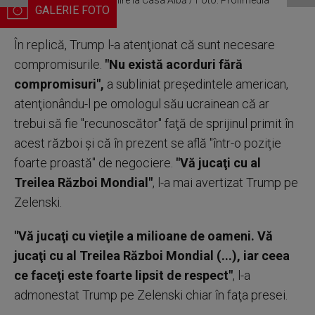
Trump și Zelenski, întâlnire la Casa Albă / Foto: Profimedia
În replică, Trump l-a atenţionat că sunt necesare
compromisurile.
"Nu există acorduri fără
compromisuri",
a subliniat preşedintele american,
atenţionându-l pe omologul său ucrainean că ar
trebui să fie "recunoscător" faţă de sprijinul primit în
acest război şi că în prezent se află "într-o poziţie
foarte proastă" de negociere.
"Vă jucaţi cu al
Treilea Război Mondial"
, l-a mai avertizat Trump pe
Zelenski.
"Vă jucaţi cu vieţile a milioane de oameni. Vă
jucaţi cu al Treilea Război Mondial (...), iar ceea
ce faceţi este foarte lipsit de respect"
, l-a
admonestat Trump pe Zelenski chiar în faţa presei.