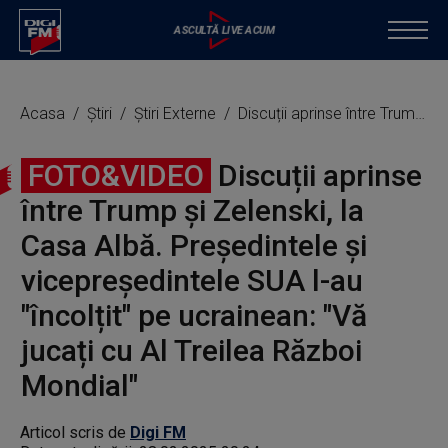
Acasa
Știri
Știri Externe
Discuții aprinse între Trump și Zelenski, la Casa Albă. Președintele și vicepreședintele SUA l-au "încolțit" pe ucrainean: "Vă jucați cu Al Treilea Război Mondial"
FOTO&VIDEO
Discuții aprinse
între Trump și Zelenski, la
Casa Albă. Președintele și
vicepreședintele SUA l-au
"încolțit" pe ucrainean: "Vă
jucați cu Al Treilea Război
Mondial"
Articol scris de
Digi FM