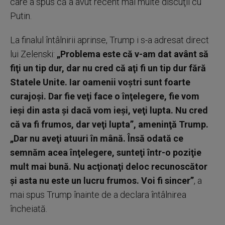
care a spus că a avut recent mai multe discuţii cu
Putin.
La finalul întâlnirii aprinse, Trump i s-a adresat direct
lui Zelenski:
„Problema este că v-am dat avânt să
fiţi un tip dur, dar nu cred că aţi fi un tip dur fără
Statele Unite. Iar oamenii voştri sunt foarte
curajoşi. Dar fie veţi face o înţelegere, fie vom
ieşi din asta şi dacă vom ieşi, veţi lupta. Nu cred
că va fi frumos, dar veţi lupta”, ameninţă Trump.
„Dar nu aveţi atuuri în mână. Însă odată ce
semnăm acea înţelegere, sunteţi într-o poziţie
mult mai bună. Nu acţionaţi deloc recunoscător
şi asta nu este un lucru frumos. Voi fi sincer”
, a
mai spus Trump înainte de a declara întâlnirea
încheiată.