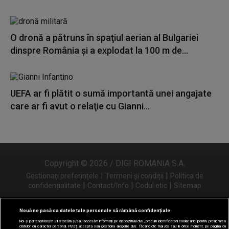
O dronă a pătruns în spaţiul aerian al Bulgariei
dinspre România și a explodat la 100 m de...
UEFA ar fi plătit o sumă importantă unei angajate
care ar fi avut o relaţie cu Gianni...
Copyright © 2026 / DIGI ROMANIA S.A.
|
|
Gestionați preferințele
Termeni și condiții
Politica de
|
|
|
confidențialitate
Contact/Info
Codul etic
Sitemap
Nouă ne pasă ca datele tale personale să rămână confidențiale
Noi și partenerii noștri
31
stocăm și/sau accesăm informații pe dispozitivul dvs., precum identificatorii cookie unici pentru prelucrarea
Urmărește-ne și pe
datelor cu caracter personal. Puteți accepta sau gestiona alegerile dvs. făcând clic mai jos sau în orice moment, pe pagina cu