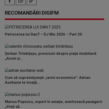
RECOMANDĂRI DIGIFM
Petrecerea lui DanT – DJ Mix 2026 – Part 20
Șerban Trîmbițașu, previziuni despre piața imobiliară:
„Acum și...
Cum să supraviețuiești „iernii economice”: Adrian
Asoltanie te învață...
Marius Popescu, expert în aviație, avertizează pasagerii:
„Vreți să...