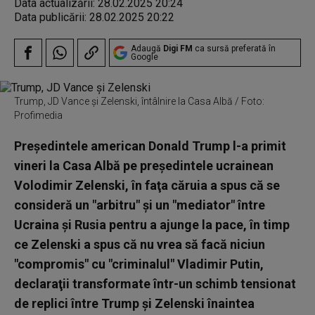
Data actualizării:
28.02.2025 20:24
Data publicării:
28.02.2025 20:22
Adaugă
Digi FM
ca sursă preferată în
Google
Trump, JD Vance și Zelenski, întâlnire la Casa Albă / Foto:
Profimedia
Preşedintele american Donald Trump l-a primit
vineri la Casa Albă pe preşedintele ucrainean
Volodimir Zelenski, în faţa căruia a spus că se
consideră un "arbitru" şi un "mediator" între
Ucraina şi Rusia pentru a ajunge la pace, în timp
ce Zelenski a spus că nu vrea să facă niciun
"compromis" cu "criminalul" Vladimir Putin,
declaraţii transformate într-un schimb tensionat
de replici între Trump şi Zelenski înaintea