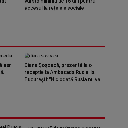
tat
vârstă minimă de 16 ani pentru
accesul la rețelele sociale
ă aer
Diana Șoșoacă, prezentă la o
ă.
recepție la Ambasada Rusiei la
București: "Niciodată Rusia nu va...