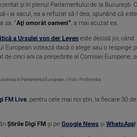
ezentat şi în plenul Parlamentului de la Bucureşti.
să-i ia sacul, ea a refuzat să-l dea, spunând că este
a sa. ”
Aţi omorât oameni”
, a mai acuzat ea.
itică a Ursulei von der Leyen
este decisă joi, când
l European votează dacă o alege sau o respinge p
 de cinci ani ca preşedinte al Comisiei Europene, s
 botniță în Parlamentul European. / Foto: Profimedia
gi FM Live
, pentru cele mai noi știri, la fiecare 30 d
ări
Știrile Digi FM
şi pe
Google News
şi
WhatsApp
!