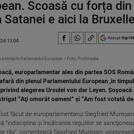
ean. Scoasă cu forța din 
 Satanei e aici la Bruxell
Adaugă
Digi FM
024 13:04
 botniță în Parlamentul European. / Foto: Profimedia
acă, europarlamentar ales din partea SOS Român
afară din plenul Parlamentului European ,în timpul
 privind alegerea Ursulei von der Leyen. Şoşoacă 
 strigat ”Aţi omorât oameni” şi ”Am fost votată de
fost făcut de europarlamentarul Siegfried Mureşan,
 ”indisciplina şi încălcarea regulilor se sancţionea
 se râs”, comentează Siegfried Mureşan, vicepreşed