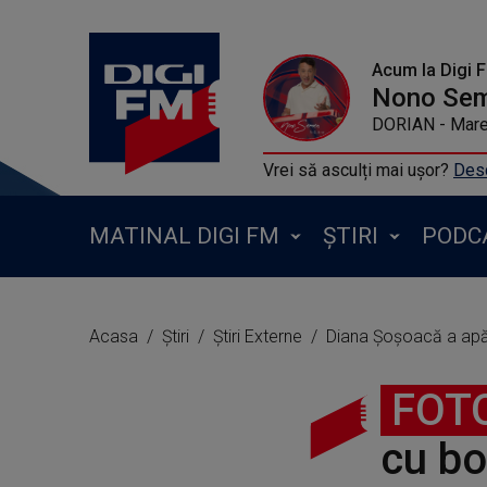
Acum la Digi 
Nono Se
DORIAN - Mare
Vrei să asculți mai ușor?
Desc
MATINAL DIGI FM
ȘTIRI
PODC
Acasa
Știri
Știri Externe
Diana Șoșoacă a apăru
FOT
cu bo