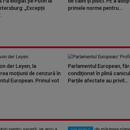
l-a elogiat pe Putin la
de câini și pisici. PE a adop
tersburg: „Excepții
primele norme pentru...
.
on der Leyen, la
Parlamentul European, făr
rea moţiunii de cenzură în
condiţionat în plină canicul
ntul European. Primul vot
Parțile afectate au privit...