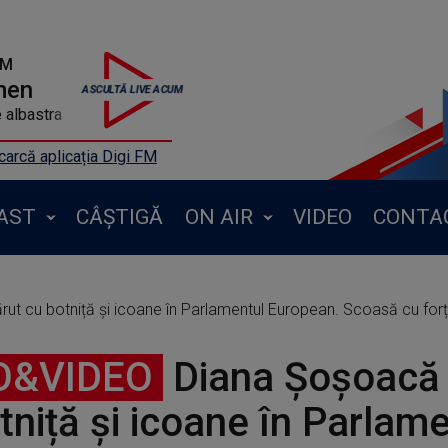
FM
men
 albastra
arcă aplicația Digi FM
AST
CÂȘTIGĂ
ON AIR
VIDEO
CONTA
t cu botniță și icoane în Parlamentul European. Scoasă cu forța 
O&VIDEO
Diana Șoșoacă 
tniță și icoane în Parlam