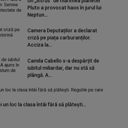
Un „intrus” de mărimea planetei
Pluto a provocat haos în jurul lui
Neptun...
Camera Deputaților a declarat
criză pe piața carburanților.
Acciza la...
Camila Cabello s-a despărțit de
iubitul miliardar, dar nu stă să
plângă. A...
un loc la clasa întâi fără să plătești...