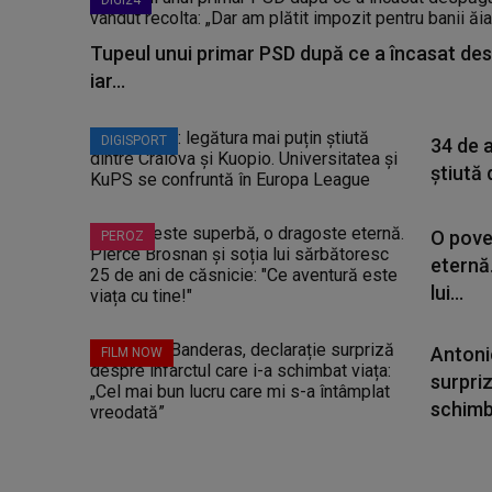
DIGI24
Tupeul unui primar PSD după ce a încasat des
iar...
DIGISPORT
34 de a
știută 
O pove
PEROZ
eternă.
lui...
Antoni
FILM NOW
surpriz
schimba