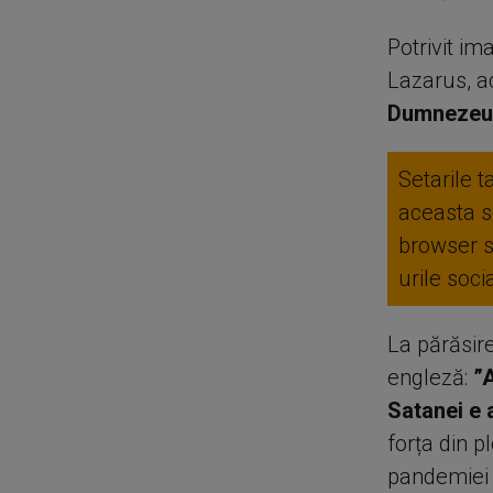
Potrivit im
Lazarus, ac
Dumnezeu 
Setarile t
aceasta se
browser 
urile soc
La părăsire
engleză:
”
Satanei e a
forța din p
pandemiei 