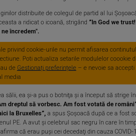
aginilor distribuite de colegul de partid al lui Şoşoac
easta a ridicat o icoană, strigând
”In God we trust!”
ne încredem".
ale privind cookie-urile nu permit afisarea continutul
ctiune. Poti actualiza setarile modulelor coookie di
sau de
Gestionați preferințele
– e nevoie sa accepti
ial media
a sălii, ea şi-a pus o botniţa şi a început să strige î
Am dreptul să vorbesc. Am fost votată de români
ici la Bruxelles”,
a spus Șoșoacă după ce a fost s
lenul PE. A avut şi celebrul sac negru în care în tim
afirma că erau puşi cei decedaţi din cauza COVID-1