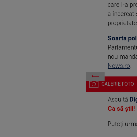
care l-a pr
a încercat 
proprietate
Soarta pol
Parlamentu
nou mandat
News.ro
.
Diana Șoșoacă a apărut cu
Ascultă
Di
Ca să știi!
Puteţi urm