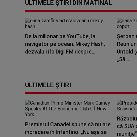
ULTIMELE ȘTIRI DIN MATINAL
De la milionar pe YouTube, la
Șerban C
navigator pe ocean. Mikey Hash,
Reuniune
dezvăluiri la Digi FM despre...
Untold ș
„Să...
ULTIMELE ȘTIRI
Războiul
Premierul Canadei spune că nu are
că SUA 
încredere în Infantino: „Nu aşa se
muniţie”