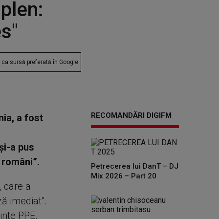
plen:
es"
ca sursă preferată în Google
RECOMANDĂRI DIGIFM
ia, a fost
şi-a pus
 români”.
Petrecerea lui DanT – DJ
Mix 2026 – Part 20
 care a
ză imediat”.
inte PPE.