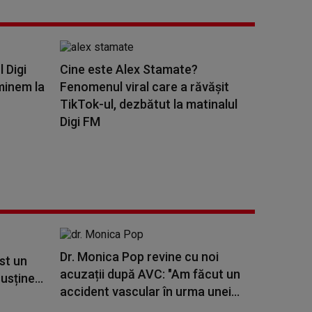
l Digi
Cine este Alex Stamate?
minem la
Fenomenul viral care a răvășit
TikTok-ul, dezbătut la matinalul
Digi FM
Dr. Monica Pop revine cu noi
st un
acuzații după AVC: "Am făcut un
usține...
accident vascular în urma unei...