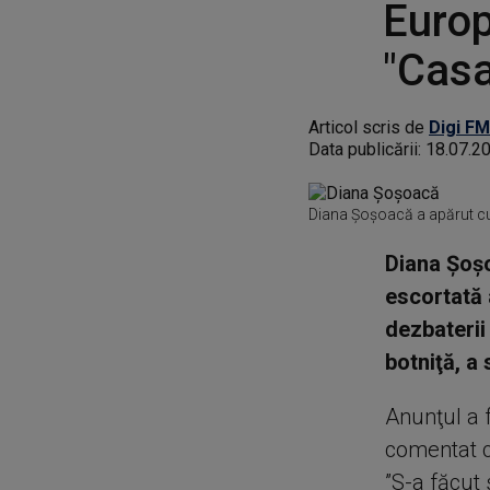
Europ
"Casa
Articol scris de
Digi FM
Data publicării:
18.07.2
Diana Șoșoacă a apărut cu
Diana Şoşo
escortată 
dezbaterii
botniţă, a
Anunţul a 
comentat că
”S-a făcut