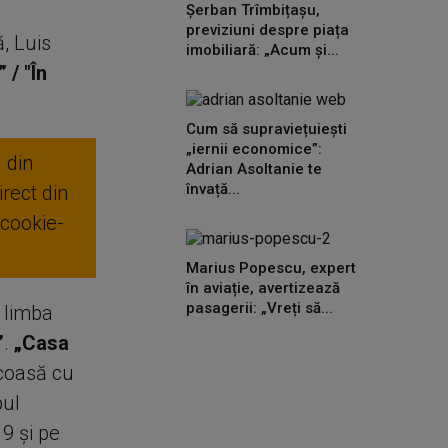
Șerban Trîmbițașu,
previziuni despre piața
ă, Luis
imobiliară: „Acum și...
 / "În
Cum să supraviețuiești
„iernii economice”:
 din
Adrian Asoltanie te
învață...
rect din
 cookie-
Marius Popescu, expert
în aviație, avertizează
pasagerii: „Vreți să...
n limba
”
.
„Casa
coasă cu
pul
9 şi pe