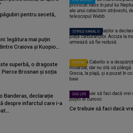
DIGI WORLD
păgubiri pentru secetă,
STIRILE KANAL D
ni: legătura mai puțin
dintre Craiova și Kuopio...
PROFM
ste superbă, o dragoste
 Pierce Brosnan și soția
DIGI LIFE
o Banderas, declarație
ă despre infarctul care i-a
Ce trebuie să faci dacă vrei 
t...