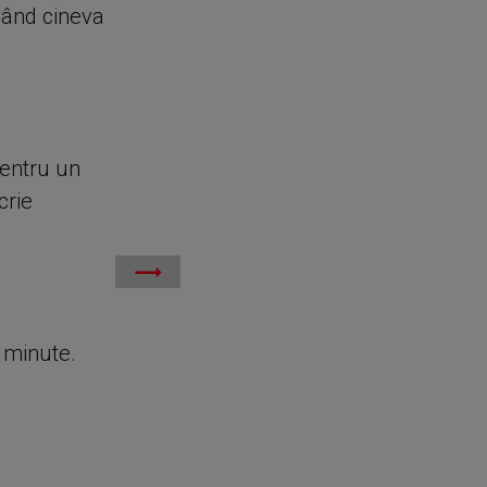
 Când cineva
entru un
crie
e minute.