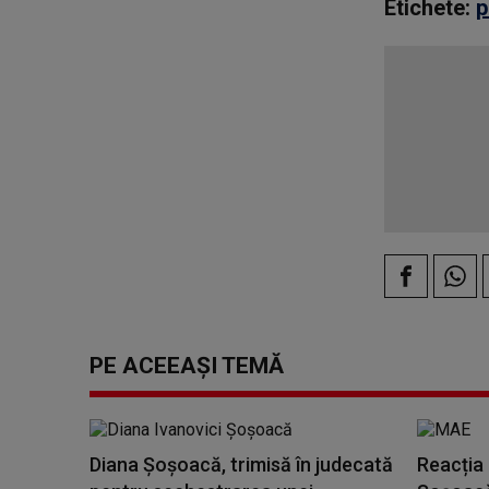
Etichete:
p
PE ACEEAȘI TEMĂ
Diana Şoşoacă, trimisă în judecată
Reacția