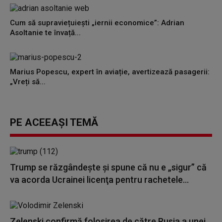
Cum să supraviețuiești „iernii economice”: Adrian
Asoltanie te învață...
Marius Popescu, expert în aviație, avertizează pasagerii:
„Vreți să...
PE ACEEAȘI TEMĂ
Trump se răzgândește și spune că nu e „sigur” că
va acorda Ucrainei licenţa pentru rachetele...
Zelenski confirmă folosirea de către Rusia a unei