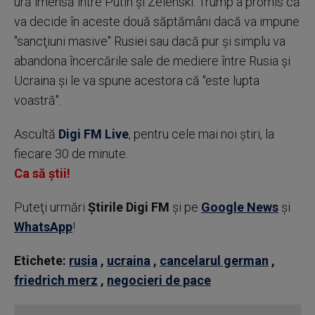
ură imensă între Putin şi Zelenski. Trump a promis că
va decide în aceste două săptămâni dacă va impune
"sancţiuni masive" Rusiei sau dacă pur şi simplu va
abandona încercările sale de mediere între Rusia şi
Ucraina şi le va spune acestora că "este lupta
voastră".
Ascultă
Digi FM Live
, pentru cele mai noi știri, la
fiecare 30 de minute.
Ca să știi!
Puteţi urmări
Știrile Digi FM
şi pe
Google News
şi
WhatsApp
!
Etichete:
rusia
,
ucraina
,
cancelarul german
,
friedrich merz
,
negocieri de pace