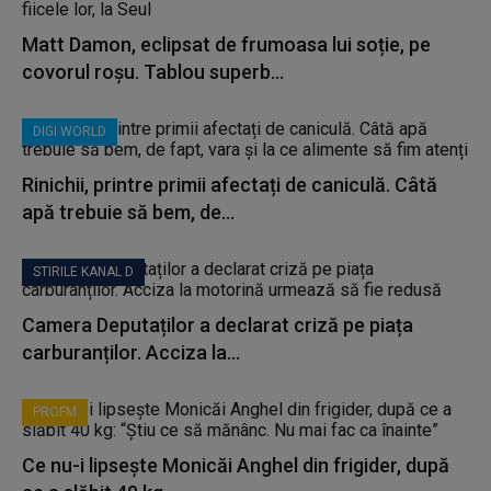
Matt Damon, eclipsat de frumoasa lui soție, pe
covorul roșu. Tablou superb...
DIGI WORLD
Rinichii, printre primii afectați de caniculă. Câtă
apă trebuie să bem, de...
STIRILE KANAL D
Camera Deputaților a declarat criză pe piața
carburanților. Acciza la...
PROFM
Ce nu-i lipsește Monicăi Anghel din frigider, după