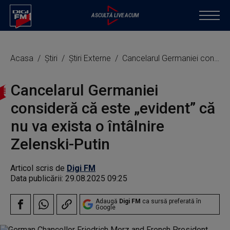
Acasa
Știri
Știri Externe
Cancelarul Germaniei consideră că este „evident” că nu va exista o întâlnire Zelenski-Putin
Cancelarul Germaniei
consideră că este „evident” că
nu va exista o întâlnire
Zelenski-Putin
Articol scris de
Digi FM
Data publicării:
29.08.2025 09:25
Adaugă
Digi FM
ca sursă preferată în
Google