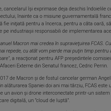
e, cancelarul îşi exprimase deja deschis îndoielile cu
oiectului, înainte ca o misiune guvernamentală fran
fie iniţiată pentru a încerca, pentru a câta oară, să
ze pe industriaşii responsabili de implementarea ace
nuel Macron mai credea în supravieţuirea FCAS. Cu 
 mai repede, cu atât vom pierde mai puţin timp pentru a
oare"
, a reacţionat pentru AFP preşedintele comisie
Afaceri Externe din Senatul francez, Cedric Perrin.
2017 de Macron şi de fostul cancelar german Angel
rin alăturarea Spaniei doi ani mai târziu, FCAS este
e un avion şi drone interconectate printr-un sistem
re digitală, un "cloud de luptă".