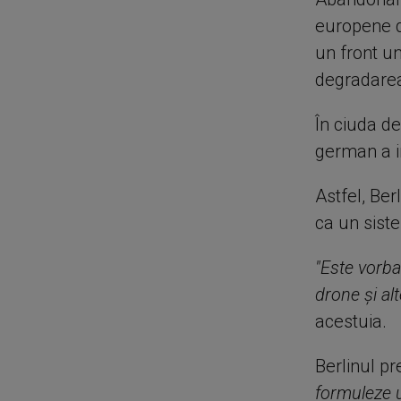
europene d
un front un
degradarea 
În ciuda d
german a i
Astfel, Ber
ca un sist
"Este vorba
drone şi a
acestuia.
Berlinul pr
formuleze 