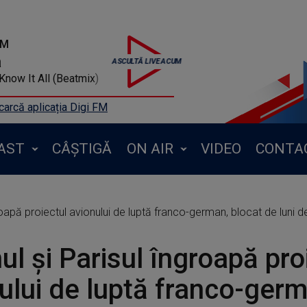
FM
a
. Know It All (Beatmix)
arcă aplicația Digi FM
AST
CÂȘTIGĂ
ON AIR
VIDEO
CONTA
groapă proiectul avionului de luptă franco-german, blocat de luni d
nul şi Parisul îngroapă pro
ului de luptă franco-ger