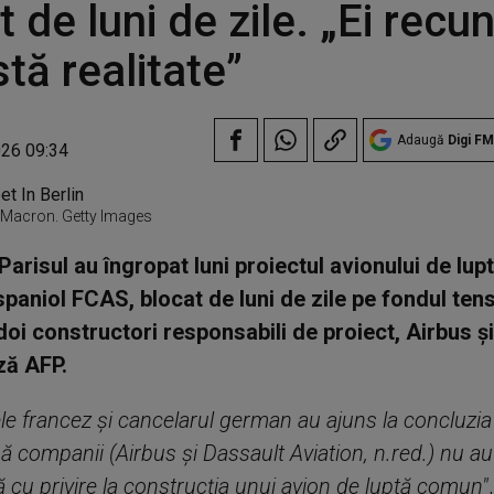
t de luni de zile. „Ei recu
tă realitate”
Adaugă
Digi FM
026 09:34
 Macron. Getty Images
 Parisul au îngropat luni proiectul avionului de lup
aniol FCAS, blocat de luni de zile pe fondul tens
 doi constructori responsabili de proiect, Airbus ş
ă AFP.
le francez şi cancelarul german au ajuns la concluz
ă companii (Airbus şi Dassault Aviation, n.red.) nu au
ă cu privire la construcţia unui avion de luptă comun"