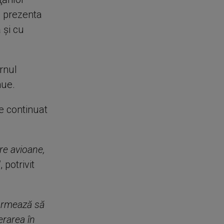
a prezenta
 şi cu
rnul
nue.
e continuat
re avioane,
"
, potrivit
urmează să
rarea în