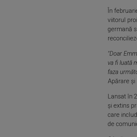
În februari
viitorul pr
germană să 
reconcilie
"Doar Emma
va fi luată
faza următ
Apărare şi 
Lansat în 
şi extins p
care includ
de comunica