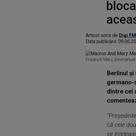
bloca
aceas
Articol scris de
Digi FM
Data publicării:
09.06.2
Friedrich Merz, Emmanuel
Berlinul şi
germano-sp
dintre cei
comenteaz
"Preşedinte
că cele dou
se înţeleag