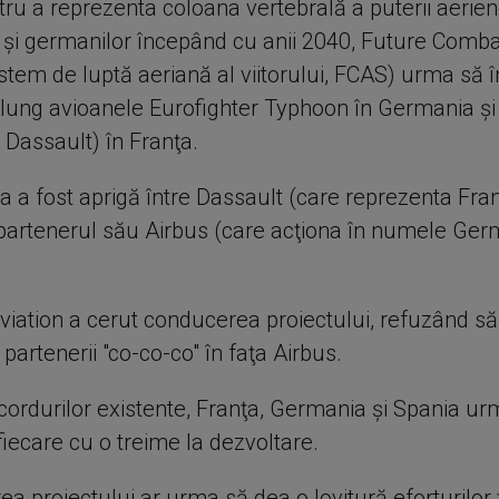
tru a reprezenta coloana vertebrală a puterii aerien
r şi germanilor începând cu anii 2040, Future Comba
stem de luptă aeriană al viitorului, FCAS) urma să 
lung avioanele Eurofighter Typhoon în Germania şi
 Dassault) în Franţa.
a a fost aprigă între Dassault (care reprezenta Fran
i partenerul său Airbus (care acţiona în numele Germ
viation a cerut conducerea proiectului, refuzând să
 partenerii "co-co-co" în faţa Airbus.
ordurilor existente, Franţa, Germania şi Spania u
fiecare cu o treime la dezvoltare.
 proiectului ar urma să dea o lovitură eforturilor ţ