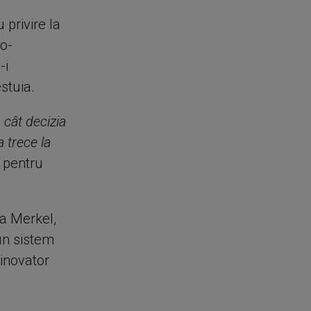
 privire la
co-
-i
stuia.
cât decizia
 trece la
i pentru
a Merkel,
 un sistem
 inovator