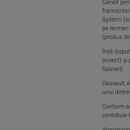
Gândit pen
francezilo
System (si
pe termen 
(produs de
Însă disput
proiect) ş
Spaniei).
Dassault A
unul dintre
Conform ac
contribuie 
Abandonarea