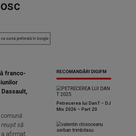
nosc
ca sursă preferată în Google
RECOMANDĂRI DIGIFM
tă franco-
iunilor
i Dassault,
Petrecerea lui DanT – DJ
Mix 2026 – Part 20
ia comună
 reuşit să
, a afirmat