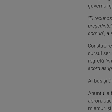
guvernul 
"Ei recunos
preşedintel
comun"
, a
Constatarea
cursul ser
regretă
"im
acord asupr
Airbus şi D
Anunţul a 
aeronautic
miercuri şi