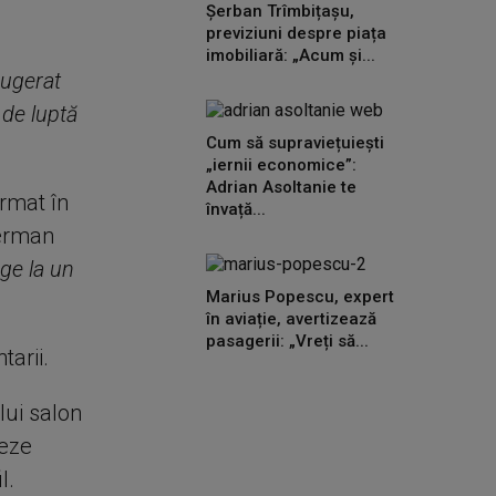
Șerban Trîmbițașu,
previziuni despre piața
imobiliară: „Acum și...
sugerat
 de luptă
Cum să supraviețuiești
„iernii economice”:
Adrian Asoltanie te
irmat în
învață...
german
nge la un
Marius Popescu, expert
în aviație, avertizează
pasagerii: „Vreți să...
tarii.
lui salon
seze
l.