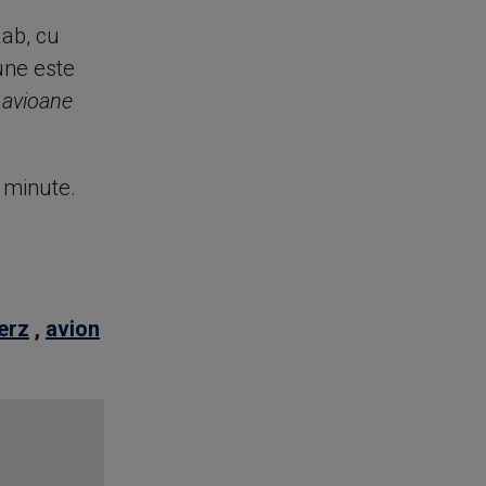
aab, cu
une este
 avioane
e minute.
erz
,
avion