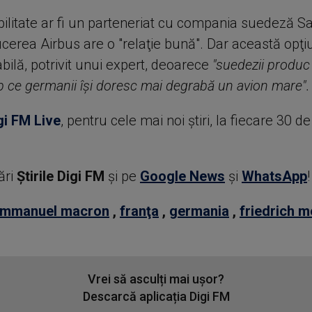
bilitate ar fi un parteneriat cu compania suedeză S
cerea Airbus are o "relaţie bună". Dar această opţi
bilă, potrivit unui expert, deoarece
"suedezii produc
mp ce germanii îşi doresc mai degrabă un avion mare".
gi FM Live
, pentru cele mai noi știri, la fiecare 30 d
ări
Știrile Digi FM
şi pe
Google News
şi
WhatsApp
!
mmanuel macron
,
franţa
,
germania
,
friedrich m
Vrei să asculți mai ușor?
Descarcă aplicația Digi FM