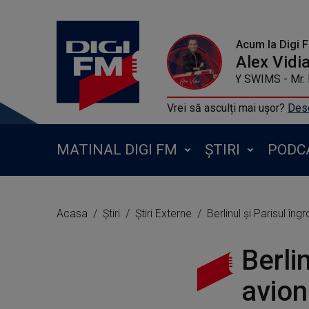
Acum la Digi 
Alex Vidi
TEDDY SWIMS - Mr
Vrei să asculți mai ușor?
Desc
MATINAL DIGI FM
ȘTIRI
PODC
Acasa
Știri
Știri Externe
Berlinul şi Parisul în
Berli
avion