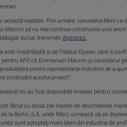
german.
c această realitate. Prin urmare, cancelarul Merz i-a 
ui Macron să nu mai continue construirea unui avion
 adăugat sursa, transmite
Agerpres.
 este împărtăşită şi de Palatul Elysee, care a conf
ii pentru AFP că Emmanuel Macron şi cancelarul 
posibilitatea pentru reprezentanţii industriei de a aju
a continuării acestui proiect".
assault nu au fost disponibile imediat pentru comen
fost făcut cu două zile înainte de deschiderea mare
 de la Berlin, ILA, unde Merz urmează să se depla
 unde sunt aşteptaţi marii lideri din industria de profi