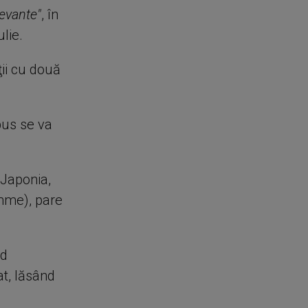
levante"
, în
lie.
ţii cu două
bus se va
 Japonia,
amme), pare
nd
at, lăsând