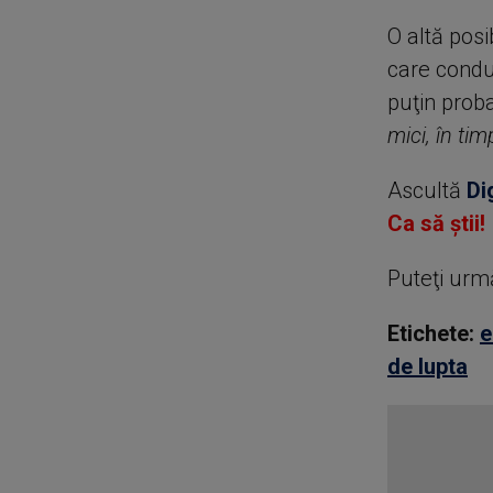
O altă posi
care condu
puţin proba
mici, în ti
Ascultă
Di
Ca să știi!
Puteţi urm
Etichete:
e
de lupta