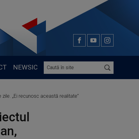
CT
NEWSIC
e zile. „Ei recunosc această realitate”
iectul
man,