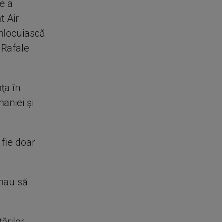
e a
t Air
înlocuiască
 Rafale
ţa în
aniei şi
 fie doar
rmau să
ărilor