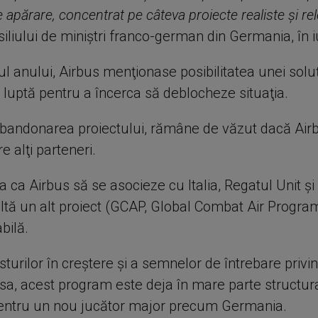
e apărare, concentrat pe câteva proiecte realiste şi re
iliului de miniştri franco-german din Germania, în iu
l anului, Airbus menţionase posibilitatea unei solu
 luptă pentru a încerca să deblocheze situaţia.
bandonarea proiectului, rămâne de văzut dacă Air
e alţi parteneri.
ea ca Airbus să se asocieze cu Italia, Regatul Unit şi
ltă un alt proiect (GCAP, Global Combat Air Progr
bilă.
sturilor în creştere şi a semnelor de întrebare privi
 sa, acest program este deja în mare parte structur
pentru un nou jucător major precum Germania.