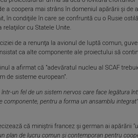
e a coopera mai strâns în domeniul apărării şi de 
it, în condiţiile în care se confruntă cu o Rusie ostilă
relaţiilor cu Statele Unite.
eciziei de a renunţa la avionul de luptă comun, guve
nsistat ca alte componente ale proiectului să conti
linul a afirmat că "adevăratul nucleu al SCAF trebui
em de sisteme european".
 într-un fel de un sistem nervos care face legătura înt
lte componente, pentru a forma un ansamblu integrat
ecizează că miniştrii francez şi german ai apărării
"
un plan de lucru comun şi contemporan pentru coope