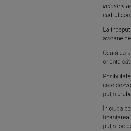
industria d
cadrul cons
La începutu
avioane de
Odată cu a
orienta cătr
Posibilitat
care dezvo
puţin proba
În ciuda co
finanţarea
puţin loc 