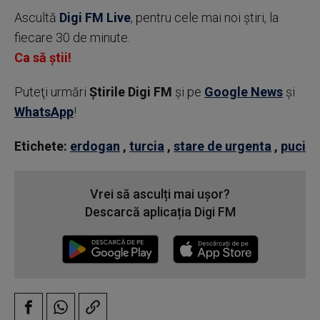
Ascultă
Digi FM Live
, pentru cele mai noi știri, la
fiecare 30 de minute.
Ca să știi!
Puteţi urmări
Știrile Digi FM
şi pe
Google News
şi
WhatsApp
!
Etichete:
erdogan
,
turcia
,
stare de urgenta
,
puci
Vrei să asculți mai ușor?
Descarcă aplicația Digi FM