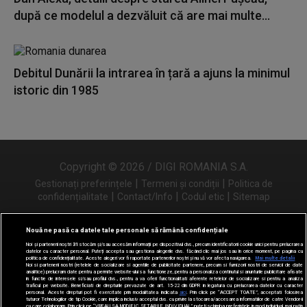
după ce modelul a dezvăluit că are mai multe...
Debitul Dunării la intrarea în țară a ajuns la minimul
istoric din 1985
Copyright © 2026 / DIGI ROMANIA S.A.
|
|
Gestionați preferințele
Termeni și condiții
Politica de
|
|
|
confidențialitate
Contact/Info
Codul etic
Sitemap
Nouă ne pasă ca datele tale personale să rămână confidențiale
Noi și partenerii noștri
31
stocăm și/sau accesăm informații pe dispozitivul dvs., precum identificatorii cookie unici pentru prelucrarea
Urmărește-ne și pe
datelor cu caracter personal. Puteți accepta sau gestiona alegerile dvs. făcând clic mai jos sau în orice moment, pe pagina cu
politica de confidențialitate. Aceste alegeri vor fi raportate partenerilor noștri și nu vă vor afecta navigarea.
Mai multe detalii
Noi si partenerii nostri (retelele de socializare si agentiile de publicitate partenere, precum si furnizorii nostri de servicii de date
analitice) prelucram date pentru a permite website-ului sa functioneze, pentru a personaliza continutul si anunturile publicitare afisate
in functie de interesele si/sau profilul dvs., pentru a va oferi functionalitati aferente retelelor de socializare si pentru a analiza
traficul pe website. Beneficiati de drepturile prevazute de art. 15-22 din GDPR in legatura cu prelucrarea datelor cu caracter
personal. Aceste drepturi pot fi exercitate prin modalitatea indicata
aici
. Prin click pe “ACCEPT TOATE”, acceptati folosirea
tuturor Tehnologiilor de tip Cookie, care implica inclusiv acceptul dvs. cu privire la stocarea/accesarea informatiilor de catre Vendor-ii
cu care colaboram. Prin click pe “VREAU SA MODIFIC SETARILE INDIVIDUAL” puteti schimba preferintele in mod individual, mai putin