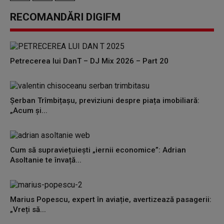
RECOMANDĂRI DIGIFM
Petrecerea lui DanT – DJ Mix 2026 – Part 20
Șerban Trîmbițașu, previziuni despre piața imobiliară:
„Acum și...
Cum să supraviețuiești „iernii economice”: Adrian
Asoltanie te învață...
Marius Popescu, expert în aviație, avertizează pasagerii:
„Vreți să...