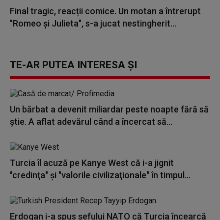
Final tragic, reacții comice. Un motan a întrerupt
"Romeo și Julieta", s-a jucat nestingherit...
TE-AR PUTEA INTERESA ȘI
Un bărbat a devenit miliardar peste noapte fără să
știe. A aflat adevărul când a încercat să...
Turcia îl acuză pe Kanye West că i-a jignit
"credinţa" şi "valorile civilizaţionale" în timpul...
Erdogan i-a spus şefului NATO că Turcia încearcă