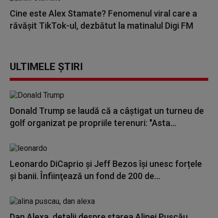
Cine este Alex Stamate? Fenomenul viral care a
răvășit TikTok-ul, dezbătut la matinalul Digi FM
ULTIMELE ȘTIRI
Donald Trump se laudă că a câștigat un turneu de
golf organizat pe propriile terenuri: "Asta...
Leonardo DiCaprio şi Jeff Bezos își unesc forțele
și banii. Înfiinţează un fond de 200 de...
Dan Alexa, detalii despre starea Alinei Pușcău,