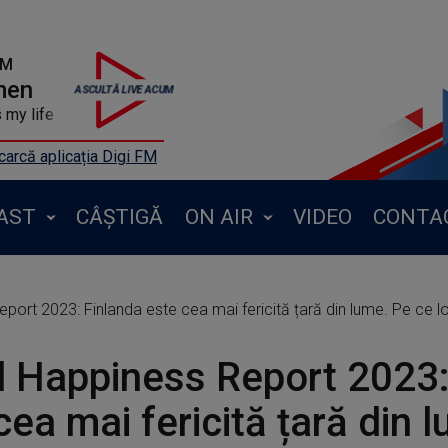
FM
men
 my life
arcă aplicația Digi FM
AST
CÂȘTIGĂ
ON AIR
VIDEO
CONTA
port 2023: Finlanda este cea mai fericită țară din lume. Pe ce 
 Happiness Report 2023:
cea mai fericită țară din 