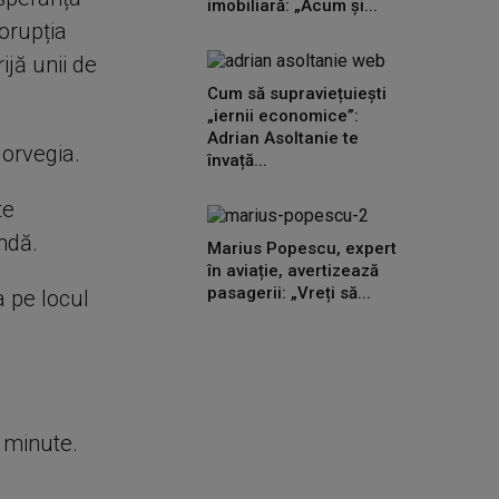
imobiliară: „Acum și...
corupția
ijă unii de
Cum să supraviețuiești
„iernii economice”:
Adrian Asoltanie te
Norvegia.
învață...
te
ndă.
Marius Popescu, expert
în aviație, avertizează
pasagerii: „Vreți să...
a pe locul
e minute.