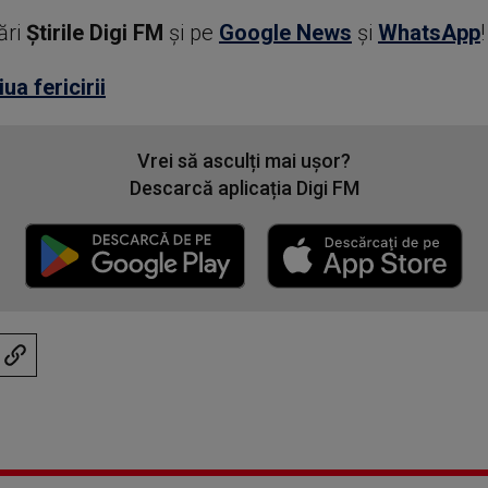
ări
Știrile Digi FM
şi pe
Google News
şi
WhatsApp
!
iua fericirii
Vrei să asculți mai ușor?
Descarcă aplicația Digi FM