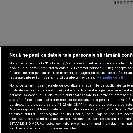
accident
Nouă ne pasă ca datele tale personale să rămână confi
Noi și partenerii noștri
31
stocăm și/sau accesăm informații pe dispozitivul dvs.
Gestionați preferin
cookie unici pentru prelucrarea datelor cu caracter personal. Puteți accepta sau
făcând clic mai jos sau în orice moment, pe pagina cu politica de confidențialita
raportate partenerilor noștri și nu vă vor afecta navigarea.
Mai multe detalii
Noi si partenerii nostri (retelele de socializare si agentiile de publicitate parten
nostri de servicii de date analitice) prelucram date pentru a permite website-ului
personaliza continutul si anunturile publicitare afisate in functie de interesele si
a va oferi functionalitati aferente retelelor de socializare si pentru a analiza trafic
de drepturile prevazute de art. 15-22 din GDPR in legatura cu prelucrarea datel
aici
Aceste drepturi pot fi exercitate prin modalitatea indicata
. Prin click pe “
folosirea tuturor Tehnologiilor de tip Cookie, care implica inclusiv accep
stocarea/accesarea informatiilor de catre Vendor-ii cu care colaboram. Prin cl
SETARILE INDIVIDUAL” puteti schimba preferintele in mod individual, mai puti
strict necesare pentru functionarea website-ului.