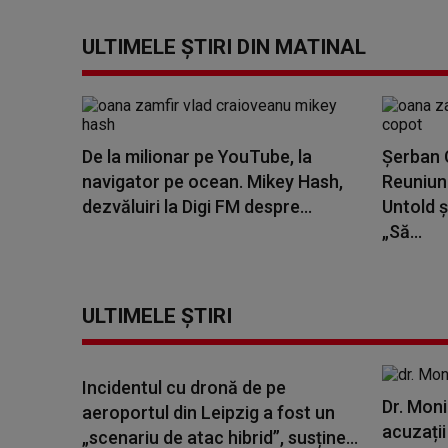
ULTIMELE ȘTIRI DIN MATINAL
De la milionar pe YouTube, la
Șerban C
navigator pe ocean. Mikey Hash,
Reuniune
dezvăluiri la Digi FM despre...
Untold ș
„Să...
ULTIMELE ȘTIRI
Incidentul cu dronă de pe
Dr. Moni
aeroportul din Leipzig a fost un
acuzați
„scenariu de atac hibrid”, susține...