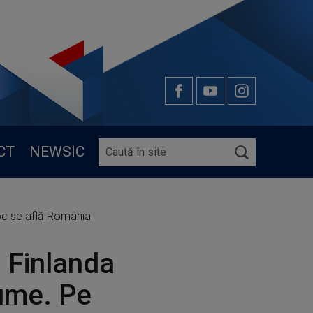
CT
NEWSIC
loc se află România
 Finlanda
lume. Pe