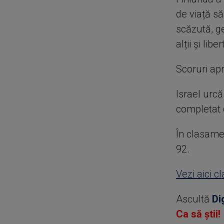
de viață să
scăzută, ge
alții și lib
Scoruri apr
Israel urcă
completat 
În clasamen
92.
Vezi aici 
Ascultă
Di
Ca să știi!