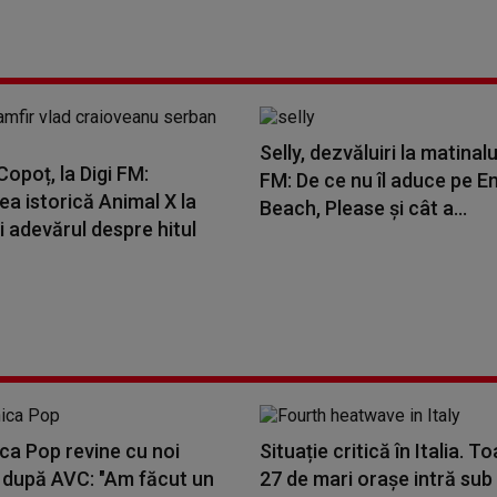
Selly, dezvăluiri la matinalu
opoț, la Digi FM:
FM: De ce nu îl aduce pe E
a istorică Animal X la
Beach, Please și cât a...
i adevărul despre hitul
ca Pop revine cu noi
Situație critică în Italia. T
i după AVC: "Am făcut un
27 de mari orașe intră sub