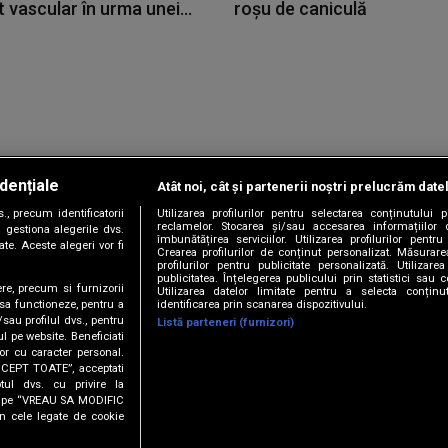
 vascular în urma unei...
roșu de caniculă
dențiale
Atât noi, cât și partenerii noștri prelucrăm date
Copyright © 2026 / DIGI ROMANIA S.A.
, precum identificatorii
Utilizarea profilurilor pentru selectarea conținutului
|
|
|
|
țele
Termeni și condiții
Politica de confidențialitate
Contact/Info
C
reclamelor. Stocarea și/sau accesarea informațiilor 
 gestiona alegerile dvs.
îmbunătățirea serviciilor. Utilizarea profilurilor pentru
te. Aceste alegeri vor fi
Crearea profilurilor de conținut personalizat. Măsurar
profilurilor pentru publicitate personalizată. Utiliza
publicitatea. Înțelegerea publicului prin statistici sau 
ere, precum si furnizorii
Utilizarea datelor limitate pentru a selecta conțin
Urmărește-ne și pe
identificarea prin scanarea dispozitivului.
 sa functioneze, pentru a
/sau profilul dvs., pentru
Listă parteneri (furnizori)
ul pe website. Beneficiati
or cu caracter personal.
ACCEPT TOATE”, acceptati
tul dvs. cu privire la
ick pe “VREAU SA MODIFIC
n cele legate de cookie