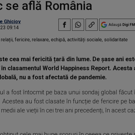
c se află România
e Ghiciov
Adaugă
Digi FM
023 09:14
ste cea mai fericită țară din lume. De şase ani est
, în clasamentul World Happiness Report. Acesta 
globală, nu a fost afectată de pandemie.
l a fost întocmit pe baza unui sondaj global făcut 
. Acestea au fost clasate în funcție de fericire pe b
 medii ale vieții în cei trei ani precedenți, în acest c
 obţinut cele mai bune scoruri în ceeea ce priveşte