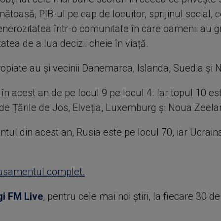
nătoasă, PIB-ul pe cap de locuitor, sprijinul social, 
nerozitatea într-o comunitate în care oamenii au gr
ertatea de a lua decizii cheie în viață.
opiate au şi vecinii Danemarca, Islanda, Suedia și 
 în acest an de pe locul 9 pe locul 4. Iar topul 10 es
de Țările de Jos, Elveția, Luxemburg și Noua Zeela
tul din acest an, Rusia este pe locul 70, iar Ucrain
clasamentul complet.
gi FM Live
, pentru cele mai noi știri, la fiecare 30 d