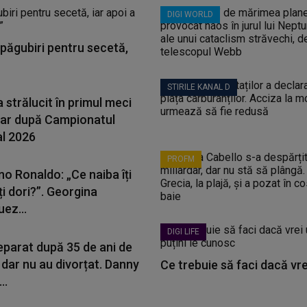
DIGI WORLD
păgubiri pentru secetă,
STIRILE KANAL D
 strălucit în primul meci
ular după Campionatul
l 2026
PROFM
no Ronaldo: „Ce naiba îți
i dori?”. Georgina
ez...
DIGI LIFE
eparat după 35 de ani de
 dar nu au divorțat. Danny
Ce trebuie să faci dacă vrei 
..