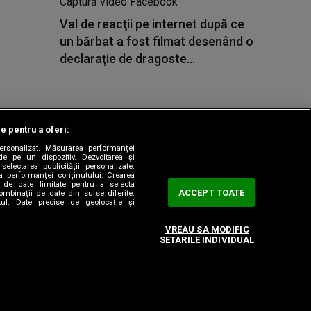
Val de reacţii pe internet după ce
un bărbat a fost filmat desenând o
declaraţie de dragoste...
le pentru a oferi:
 personalizat. Măsurarea performanței
|
odul etic
Sitemap
de pe un dispozitiv. Dezvoltarea și
 selectarea publicității personalizate.
ea performanței conținutului. Crearea
rea de date limitate pentru a selecta
ACCEPT TOATE
combinații de date din surse diferite.
utul. Date precise de geolocație și
VREAU SA MODIFIC
SETARILE INDIVIDUAL