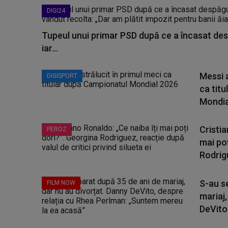
DIGI24
Tupeul unui primar PSD după ce a încasat des
iar...
Messi a
DIGISPORT
ca tit
Mondia
Cristia
PEROZ
mai poț
Rodrigu
S-au s
FILM NOW
mariaj,
DeVito.