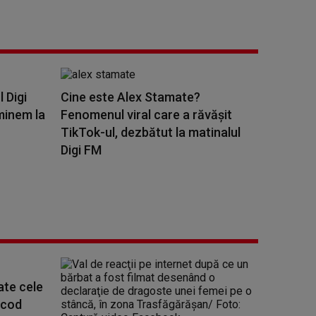
l Digi
Cine este Alex Stamate?
minem la
Fenomenul viral care a răvășit
TikTok-ul, dezbătut la matinalul
Digi FM
oate cele
 cod