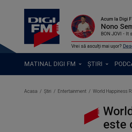
Acum la Digi 
Nono Se
BON JOVI - It s
Vrei să asculți mai ușor?
Desc
MATINAL DIGI FM
ȘTIRI
PODC
Acasa
Știri
Entertainment
World Happiness Re
World
este 