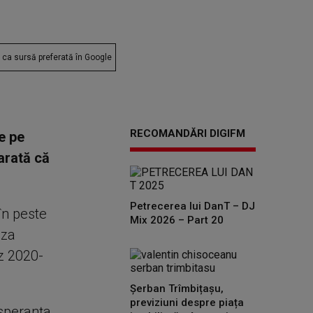
ca sursă preferată în Google
RECOMANDĂRI DIGIFM
e pe
arată că
Petrecerea lui DanT – DJ
în peste
Mix 2026 – Part 20
aza
az 2020-
Șerban Trîmbițașu,
previziuni despre piața
 speranța