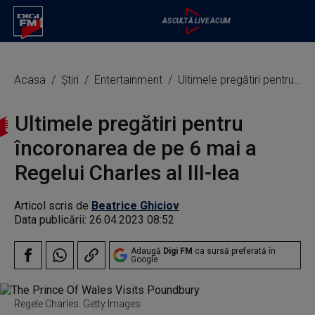
Acasa
Știri
Entertainment
Ultimele pregătiri pentru încoronarea de pe 6 mai a Regelui Charles al III-lea
Ultimele pregătiri pentru
încoronarea de pe 6 mai a
Regelui Charles al III-lea
Articol scris de
Beatrice Ghiciov
Data publicării:
26.04.2023 08:52
Adaugă
Digi FM
ca sursă preferată în
Google
Regele Charles. Getty Images