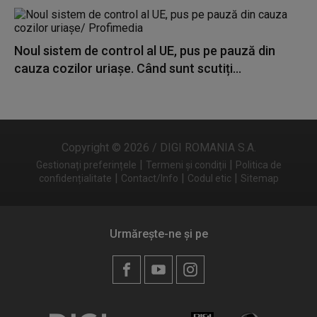
Noul sistem de control al UE, pus pe pauză din
cauza cozilor uriașe. Când sunt scutiți...
Copyright © 2026 / DIGI ROMANIA S.A.
|
|
Gestionați preferințele
Termeni și condiții
Politica de
|
|
|
confidențialitate
Contact/Info
Codul etic
Sitemap
Urmărește-ne și pe