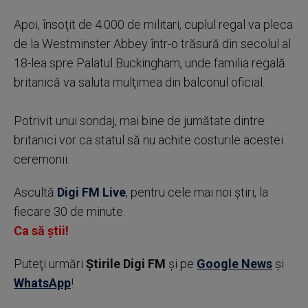
Apoi, însoţit de 4.000 de militari, cuplul regal va pleca
de la Westminster Abbey într-o trăsură din secolul al
18-lea spre Palatul Buckingham, unde familia regală
britanică va saluta mulţimea din balconul oficial.
Potrivit unui sondaj, mai bine de jumătate dintre
britanici vor ca statul să nu achite costurile acestei
ceremonii.
Ascultă
Digi FM Live
, pentru cele mai noi știri, la
fiecare 30 de minute.
Ca să știi!
Puteţi urmări
Știrile Digi FM
şi pe
Google News
şi
WhatsApp
!