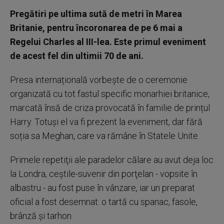
Pregătiri pe ultima sută de metri în Marea
Britanie, pentru încoronarea de pe 6 mai a
Regelui Charles al III-lea. Este primul eveniment
de acest fel din ultimii 70 de ani.
Presa internațională vorbește de o ceremonie
organizată cu tot fastul specific monarhiei britanice,
marcată însă de criza provocată în familie de prințul
Harry. Totuși el va fi prezent la eveniment, dar fără
soția sa Meghan, care va rămâne în Statele Unite.
Primele repetiţii ale paradelor călare au avut deja loc
la Londra, ceştile-suvenir din porţelan - vopsite în
albastru - au fost puse în vânzare, iar un preparat
oficial a fost desemnat: o tartă cu spanac, fasole,
brânză şi tarhon.