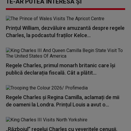
TE-AR PUTEA INTERESA ȘI
Prințul William, dezvăluire amuzantă despre regele
Charles, la podcastul fraților Kelce...
Regele Charles, primul monarh britanic care își
publică declarația fiscală. Cât a plătit...
Regele Charles și Regina Camilla, aclamați de mii
de oameni la Londra. Prințul Louis a avut o...
„Războiul” regelui Charles cu veverițele cenușii.