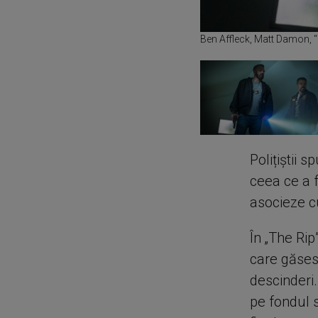
Ben Affleck, Matt Damon, "
Polițiștii s
ceea ce a f
asocieze c
În „The Rip
care găses
descinderi.
pe fondul s