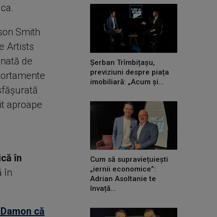
ica.
Jason Smith
e Artists
onată de
Șerban Trîmbițașu,
previziuni despre piața
mportamente
imobiliară: „Acum și...
esfășurată
rit aproape
ică în
Cum să supraviețuiești
„iernii economice”:
ă în
Adrian Asoltanie te
învață...
t Damon că