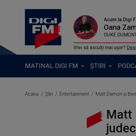
Acum la Digi 
Oana Zamf
DUKE DUMONT FT J
Vrei să asculți mai ușor?
Desc
MATINAL DIGI FM
ȘTIRI
PODC
Acasa
Știri
Entertainment
Matt Damon și Ben A
Matt 
judec