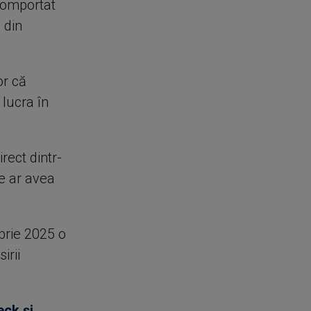
comportat
 din
or că
 lucra în
rect dintr-
e ar avea
brie 2025 o
irii
eck și