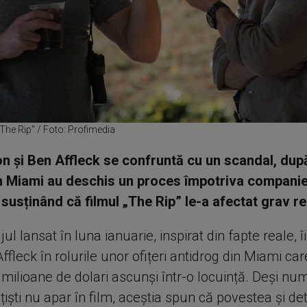
The Rip" / Foto: Profimedia
 și Ben Affleck se confruntă cu un scandal, dup
din Miami au deschis un proces împotriva companie
 susținând că filmul „The Rip” le-a afectat grav re
l lansat în luna ianuarie, inspirat din fapte reale, î
fleck în rolurile unor ofițeri antidrog din Miami car
milioane de dolari ascunși într-o locuință. Deși nu
lițiști nu apar în film, aceștia spun că povestea și det