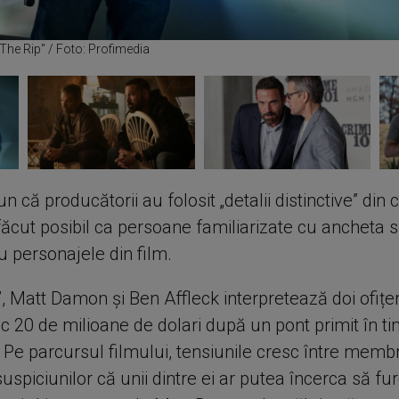
The Rip" / Foto: Profimedia
pun că producătorii au folosit „detalii distinctive” din 
ăcut posibil ca persoane familiarizate cu ancheta să
u personajele din film.
”, Matt Damon și Ben Affleck interpretează doi ofițer
c 20 de milioane de dolari după un pont primit în t
 Pe parcursul filmului, tensiunile cresc între membri
uspiciunilor că unii dintre ei ar putea încerca să fur