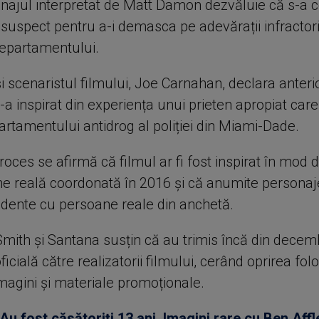
sonajul interpretat de Matt Damon dezvăluie că s-a 
 suspect pentru a-i demasca pe adevărații infractori
departamentului.
i scenaristul filmului, Joe Carnahan, declara anteri
a inspirat din experiența unui prieten apropiat care
artamentului antidrog al poliției din Miami-Dade.
proces se afirmă că filmul ar fi fost inspirat în mod di
ne reală coordonată în 2016 și că anumite personaj
vidente cu persoane reale din anchetă.
Smith și Santana susțin că au trimis încă din decem
ficială către realizatorii filmului, cerând oprirea folos
magini și materiale promoționale.
Au fost căsătoriți 13 ani. Imagini rare cu Ben Affl