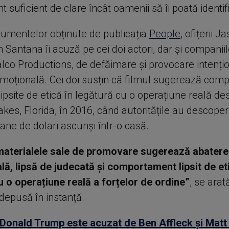
nt suficient de clare încât oamenii să îi poată identif
ocumentelor obținute de publicația
People
, ofițerii 
 Santana îi acuză pe cei doi actori, dar și companiil
alco Productions, de defăimare și provocare intenți
emoțională. Cei doi susțin că filmul sugerează co
lipsite de etică în legătură cu o operațiune reală d
kes, Florida, în 2016, când autoritățile au descope
ane de dolari ascunși într-o casă.
 materialele sale de promovare sugerează abatere
lă, lipsă de judecată și comportament lipsit de et
u o operațiune reală a forțelor de ordine”
, se arat
depusă în instanță.
Donald Trump este acuzat de Ben Affleck și Mat