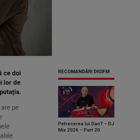
RECOMANDĂRI DIGIFM
ă ce doi
i lor de
putația.
i are pe
e
Petrecerea lui DanT – DJ
mele
Mix 2026 – Part 20
aliile