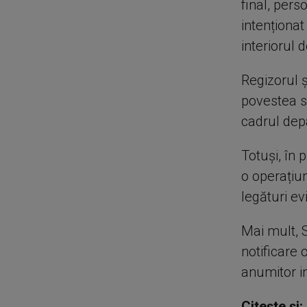
final, per
intenționat
interiorul 
Regizorul ș
povestea s-
cadrul dep
Totuși, în 
o operațiu
legături e
Mai mult, 
notificare o
anumitor i
Citește și: