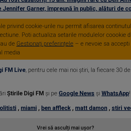
 Jennifer Garner, împreună în public, alături de cop
ale privind cookie-urile nu permit afisarea continutul
ctiune. Poti actualiza setarile modulelor coookie di
sau de
Gestionați preferințele
– e nevoie sa accepti
ial media
gi FM Live
, pentru cele mai noi știri, la fiecare 30 d
ări
Știrile Digi FM
şi pe
Google News
şi
WhatsApp
!
olitisti
,
miami
,
ben affleck
,
matt damon
,
stiri v
Vrei să asculți mai ușor?