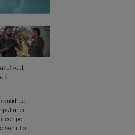
cazul real,
 îi
i antidrog
impul unei
i echipei,
e banii. La