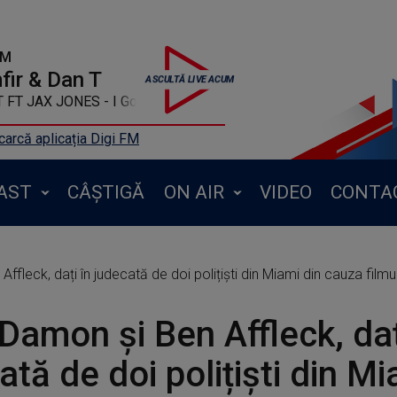
FM
ir & Dan T
AX JONES - I Got U
arcă aplicația Digi FM
AST
CÂȘTIGĂ
ON AIR
VIDEO
CONTA
ffleck, dați în judecată de doi polițiști din Miami din cauza filmu
Damon și Ben Affleck, daț
ată de doi polițiști din Mi