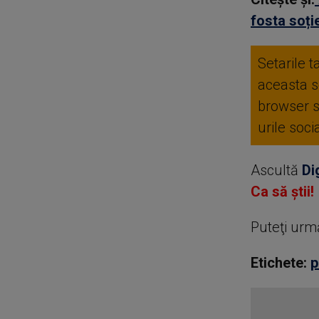
fosta soție
Setarile t
aceasta se
browser 
urile soc
Ascultă
Di
Ca să știi!
Puteţi urm
Etichete:
p