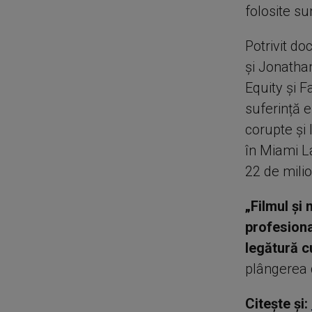
folosite su
Potrivit d
și Jonathan
Equity și F
suferință 
corupte și 
în Miami La
22 de milio
„Filmul și
profesiona
legătură c
plângerea 
Citește și: