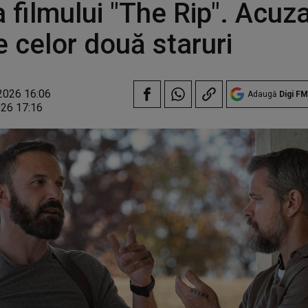
 filmului "The Rip". Acuzaț
 celor două staruri
2026 16:06
Adaugă
Digi FM
026 17:16