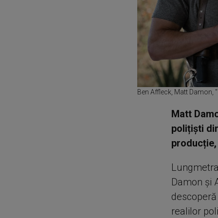
Ben Affleck, Matt Damon, "
Matt Damon
polițiști 
producție,
Lungmetraju
Damon și Af
descoperă 
realilor po