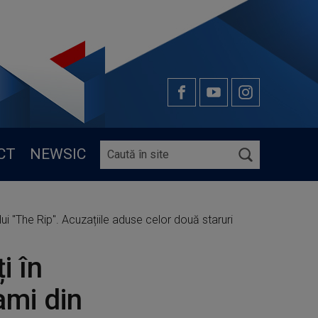
CT
NEWSIC
lui "The Rip". Acuzațiile aduse celor două staruri
i în
ami din