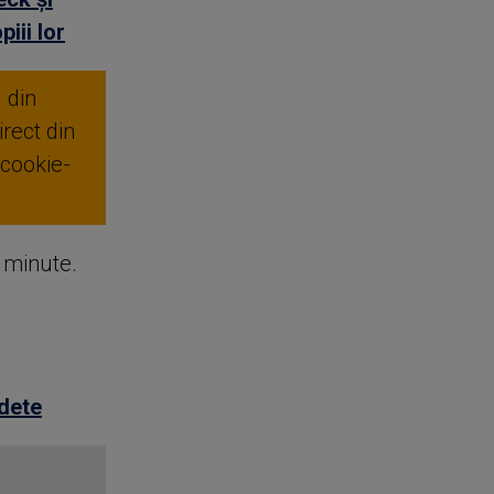
iii lor
 din
rect din
 cookie-
e minute.
edete