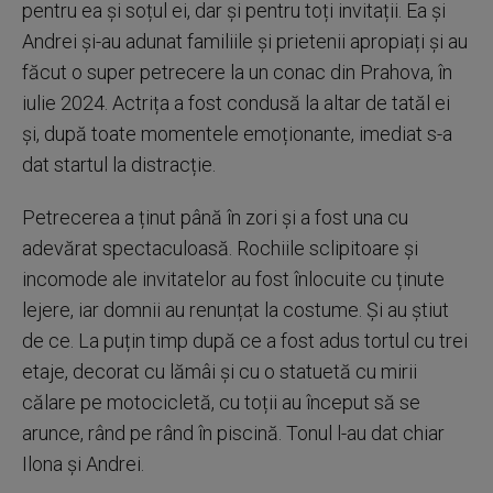
pentru ea și soțul ei, dar și pentru toți invitații. Ea și
Andrei și-au adunat familiile și prietenii apropiați și au
făcut o super petrecere la un conac din Prahova, în
iulie 2024. Actrița a fost condusă la altar de tatăl ei
și, după toate momentele emoționante, imediat s-a
dat startul la distracție.
Petrecerea a ținut până în zori și a fost una cu
adevărat spectaculoasă. Rochiile sclipitoare și
incomode ale invitatelor au fost înlocuite cu ținute
lejere, iar domnii au renunțat la costume. Și au știut
de ce. La puțin timp după ce a fost adus tortul cu trei
etaje, decorat cu lămâi și cu o statuetă cu mirii
călare pe motocicletă, cu toții au început să se
arunce, rând pe rând în piscină. Tonul l-au dat chiar
Ilona și Andrei.