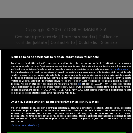
Copyright © 2026 / DIGI ROMANIA S.A.
|
|
Gestionați preferințele
Termeni și condiții
Politica de
|
|
|
confidențialitate
Contact/Info
Codul etic
Sitemap
Nouă ne pasă ca datele tale personale să rămână confidențiale
Noi și partenerii noștri
31
stocăm și/sau accesăm informații pe dispozitivul dvs., precum identificatorii cookie unici pentru prelucrarea
Urmărește-ne și pe
datelor cu caracter personal. Puteți accepta sau gestiona alegerile dvs. făcând clic mai jos sau în orice moment, pe pagina cu
politica de confidențialitate. Aceste alegeri vor fi raportate partenerilor noștri și nu vă vor afecta navigarea.
Mai multe detalii
Noi si partenerii nostri (retelele de socializare si agentiile de publicitate partenere, precum si furnizorii nostri de servicii de date
analitice) prelucram date pentru a permite website-ului sa functioneze, pentru a personaliza continutul si anunturile publicitare afisate
in functie de interesele si/sau profilul dvs., pentru a va oferi functionalitati aferente retelelor de socializare si pentru a analiza
traficul pe website. Beneficiati de drepturile prevazute de art. 15-22 din GDPR in legatura cu prelucrarea datelor cu caracter
personal. Aceste drepturi pot fi exercitate prin modalitatea indicata
aici
. Prin click pe “ACCEPT TOATE”, acceptati folosirea
tuturor Tehnologiilor de tip Cookie, care implica inclusiv acceptul dvs. cu privire la stocarea/accesarea informatiilor de catre Vendor-ii
cu care colaboram. Prin click pe “VREAU SA MODIFIC SETARILE INDIVIDUAL” puteti schimba preferintele in mod individual, mai putin
cele legate de cookie strict necesare pentru functionarea website-ului.
Atât noi, cât și partenerii noștri prelucrăm datele pentru a oferi:
Utilizarea profilurilor pentru selectarea conținutului personalizat. Măsurarea performanței reclamelor. Stocarea și/sau accesarea
informațiilor de pe un dispozitiv. Dezvoltarea și îmbunătățirea serviciilor. Utilizarea profilurilor pentru selectarea publicității
personalizate. Crearea profilurilor de conținut personalizat. Măsurarea performanței conținutului. Crearea profilurilor pentru publicitate
personalizată. Utilizarea de date limitate pentru a selecta publicitatea. Înțelegerea publicului prin statistici sau combinații de date
din surse diferite. Utilizarea datelor limitate pentru a selecta conținutul. Date precise de geolocație și identificarea prin scanarea
dispozitivului.
Listă parteneri (furnizori)