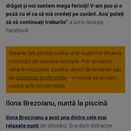
drăguț și noi suntem mega fericiți! V-am pus și o
poză cu el ca să mă credeți pe cuvânt. Acu' puteți
să vă continuați treburile"
, a scris Ilona pe
Facebook.
Setarile tale privind cookie-urile nu permit afisarea
continutul din aceasta sectiune. Poti actualiza
setarile modulelor coookie direct din browser sau
de
Gestionați preferințele
– e nevoie sa accepti
cookie-urile social media
Ilona Brezoianu, nuntă la piscină
Ilona Brezoianu a avut una dintre cele mai
relaxate nunți
din showbiz. Și-a dorit distracție