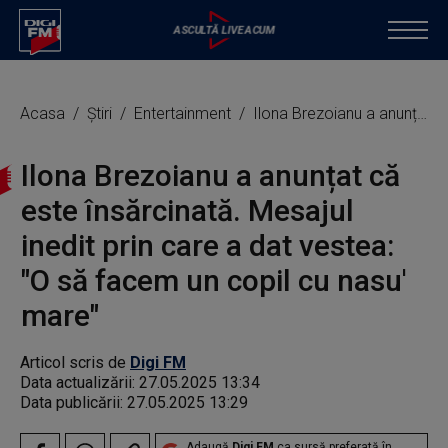
Acasa
Știri
Entertainment
Ilona Brezoianu a anunțat că este însărcinată. Mesajul inedit prin care a dat vestea: "O să facem un copil cu nasu' mare"
Ilona Brezoianu a anunțat că
este însărcinată. Mesajul
inedit prin care a dat vestea:
"O să facem un copil cu nasu'
mare"
Articol scris de
Digi FM
Data actualizării:
27.05.2025 13:34
Data publicării:
27.05.2025 13:29
Adaugă
Digi FM
ca sursă preferată în