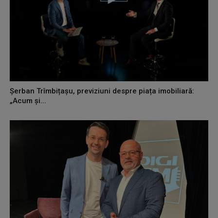
Șerban Trîmbițașu, previziuni despre piața imobiliară:
„Acum și...