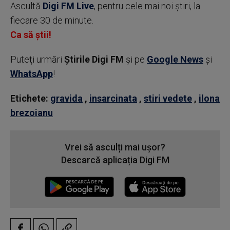
Ascultă
Digi FM Live
, pentru cele mai noi știri, la
fiecare 30 de minute.
Ca să știi!
Puteţi urmări
Știrile Digi FM
şi pe
Google News
şi
WhatsApp
!
Etichete:
gravida
,
insarcinata
,
stiri vedete
,
ilona
brezoianu
Vrei să asculți mai ușor?
Descarcă aplicația Digi FM