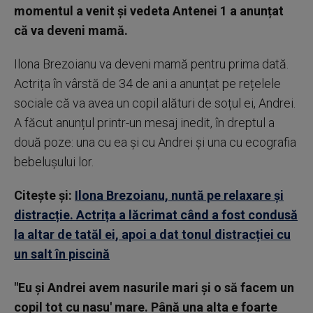
momentul a venit și vedeta Antenei 1 a anunțat
că va deveni mamă.
Ilona Brezoianu va deveni mamă pentru prima dată.
Actrița în vârstă de 34 de ani a anunțat pe rețelele
sociale că va avea un copil alături de soțul ei, Andrei.
A făcut anunțul printr-un mesaj inedit, în dreptul a
două poze: una cu ea și cu Andrei și una cu ecografia
bebelușului lor.
Citește și:
Ilona Brezoianu, nuntă pe relaxare și
distracție. Actrița a lăcrimat când a fost condusă
la altar de tatăl ei, apoi a dat tonul distracției cu
un salt în piscină
"Eu și Andrei avem nasurile mari și o să facem un
copil tot cu nasu' mare. Până una alta e foarte