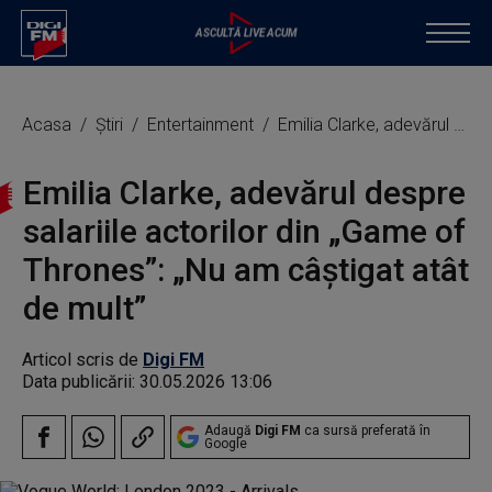
Acasa
Știri
Entertainment
Emilia Clarke, adevărul despre salariile actorilor din „Game of Thrones”: „Nu am câștigat atât de mult”
Emilia Clarke, adevărul despre
salariile actorilor din „Game of
Thrones”: „Nu am câștigat atât
de mult”
Articol scris de
Digi FM
Data publicării:
30.05.2026 13:06
Adaugă
Digi FM
ca sursă preferată în
Google