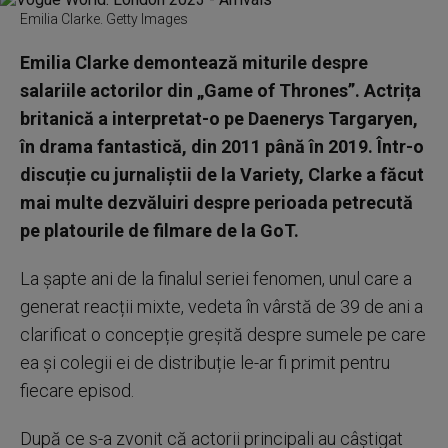
Emilia Clarke. Getty Images
Emilia Clarke demontează miturile despre
salariile actorilor din „Game of Thrones”. Actrița
britanică a interpretat-o ​​pe Daenerys Targaryen,
în drama fantastică, din 2011 până în 2019. Într-o
discuție cu jurnaliștii de la Variety, Clarke a făcut
mai multe dezvăluiri despre perioada petrecută
pe platourile de filmare de la GoT.
La șapte ani de la finalul seriei fenomen, unul care a
generat reacții mixte, vedeta în vârstă de 39 de ani a
clarificat o concepție greșită despre sumele pe care
ea și colegii ei de distribuție le-ar fi primit pentru
fiecare episod.
După ce s-a zvonit că actorii principali au câștigat