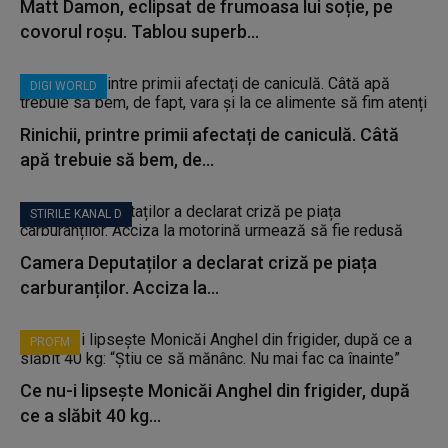
Matt Damon, eclipsat de frumoasa lui soție, pe
covorul roșu. Tablou superb...
DIGI WORLD
Rinichii, printre primii afectați de caniculă. Câtă
apă trebuie să bem, de...
STIRILE KANAL D
Camera Deputaților a declarat criză pe piața
carburanților. Acciza la...
PROFM
Ce nu-i lipsește Monicăi Anghel din frigider, după
ce a slăbit 40 kg...