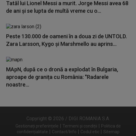
Tatăl lui Lionel Messi a murit. Jorge Messi avea 68
de ani și se lupta de multă vreme cu o...
Peste 130.000 de oameni în a doua zi de UNTOLD.
Zara Larsson, Kygo și Marshmello au aprins...
MApN, după ce o dronă a explodat în Bulgaria,
aproape de granița cu România: "Radarele
noastre...
Copyright © 2026 / DIGI ROMANIA S.A.
|
|
Gestionați preferințele
Termeni și condiții
Politica de
|
|
|
confidențialitate
Contact/Info
Codul etic
Sitemap