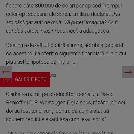
fiecare câte 300.000 de dolari per episod în timpul
celor opt sezoane ale seriei, Emilia a declarat:
„Nu
am câștigat atât de mult. Vă puteți imagina? Aș fi
condus câteva mașini scumpe”
, a adăugat ea.
Deși nu a dezvăluit o cifră anume, actrița a declarat
că acest rol i-a oferit o siguranță financiară și a putut
plăti astfel ipoteca părinților ei.
Emilia Clarke. Getty Images
Clarke i-a numit pe producătorii serialului David
Benioff și D. B. Weiss „genii” și a spus, râzând, că cei
doi au fost „enervanți pentru că au insistat să
spunem replicile exact așa cum le-au scris”.
„Mi s-au dat sezoanele (scenariile) și, pe cât am