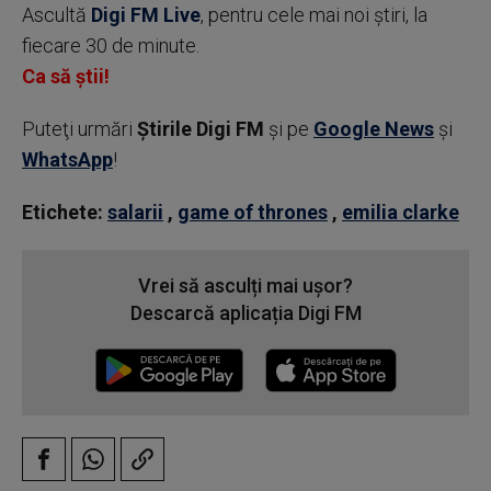
Ascultă
Digi FM Live
, pentru cele mai noi știri, la
fiecare 30 de minute.
Ca să știi!
Puteţi urmări
Știrile Digi FM
şi pe
Google News
şi
WhatsApp
!
Etichete:
salarii
,
game of thrones
,
emilia clarke
Vrei să asculți mai ușor?
Descarcă aplicația Digi FM