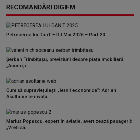
RECOMANDĂRI DIGIFM
Petrecerea lui DanT – DJ Mix 2026 – Part 20
Șerban Trîmbițașu, previziuni despre piața imobiliară:
„Acum și...
Cum să supraviețuiești „iernii economice”: Adrian
Asoltanie te învață...
Marius Popescu, expert în aviație, avertizează pasagerii:
„Vreți să...