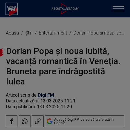
Acasa
Știri
Entertainment
Dorian Popa și noua iubită, vacanță romantică în Veneția. Bruneta pare îndrăgostită lulea
Dorian Popa și noua iubită,
vacanță romantică în Veneția.
Bruneta pare îndrăgostită
lulea
Articol scris de
Digi FM
Data actualizării:
13.03.2025 11:21
Data publicării:
13.03.2025 11:20
Adaugă
Digi FM
ca sursă preferată în
Google