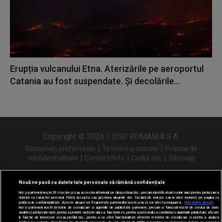
Erupția vulcanului Etna. Aterizările pe aeroportul
Catania au fost suspendate. Și decolările...
Copyright © 2026 / DIGI ROMANIA S.A.
|
|
Gestionați preferințele
Termeni și condiții
Politica de
|
|
|
confidențialitate
Contact/Info
Codul etic
Sitemap
Nouă ne pasă ca datele tale personale să rămână confidențiale
Noi și partenerii noștri
31
stocăm și/sau accesăm informații pe dispozitivul dvs., precum identificatorii cookie unici pentru prelucrarea
Urmărește-ne și pe
datelor cu caracter personal. Puteți accepta sau gestiona alegerile dvs. făcând clic mai jos sau în orice moment, pe pagina cu
politica de confidențialitate. Aceste alegeri vor fi raportate partenerilor noștri și nu vă vor afecta navigarea.
Mai multe detalii
Noi si partenerii nostri (retelele de socializare si agentiile de publicitate partenere, precum si furnizorii nostri de servicii de date
analitice) prelucram date pentru a permite website-ului sa functioneze, pentru a personaliza continutul si anunturile publicitare afisate
in functie de interesele si/sau profilul dvs., pentru a va oferi functionalitati aferente retelelor de socializare si pentru a analiza