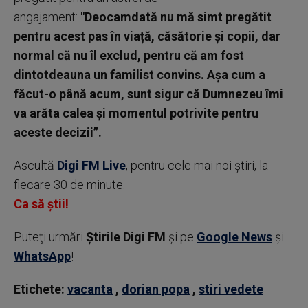
angajament:
"Deocamdată nu mă simt pregătit
pentru acest pas în viață, căsătorie și copii, dar
normal că nu îl exclud, pentru că am fost
dintotdeauna un familist convins. Așa cum a
făcut-o până acum, sunt sigur că Dumnezeu îmi
va arăta calea și momentul potrivite pentru
aceste decizii”.
Ascultă
Digi FM Live
, pentru cele mai noi știri, la
fiecare 30 de minute.
Ca să știi!
Puteţi urmări
Știrile Digi FM
şi pe
Google News
şi
WhatsApp
!
Etichete:
vacanta
,
dorian popa
,
stiri vedete