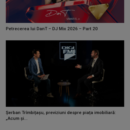
Petrecerea lui DanT – DJ Mix 2026 – Part 20
Șerban Trîmbițașu, previziuni despre piața imobiliară:
„Acum și...