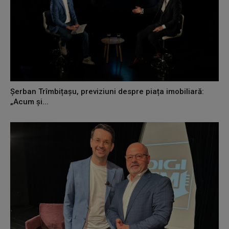
Șerban Trîmbițașu, previziuni despre piața imobiliară:
„Acum și...