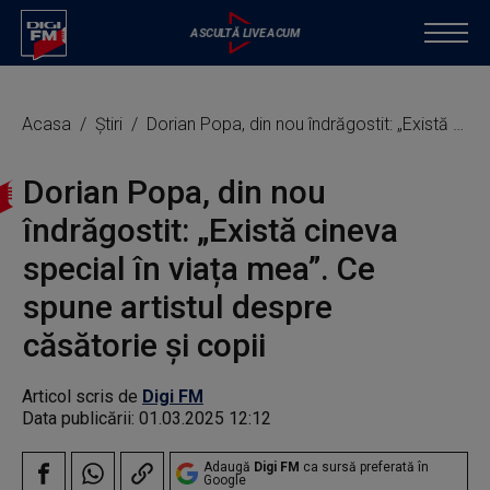
Acasa
Știri
Dorian Popa, din nou îndrăgostit: „Există cineva special în viața mea”. Ce spune artistul despre căsătorie și copii
Dorian Popa, din nou
îndrăgostit: „Există cineva
special în viața mea”. Ce
spune artistul despre
căsătorie și copii
Articol scris de
Digi FM
Data publicării:
01.03.2025 12:12
Adaugă
Digi FM
ca sursă preferată în
Google