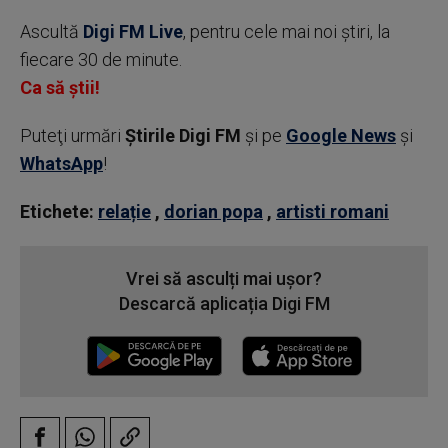
Ascultă
Digi FM Live
, pentru cele mai noi știri, la
fiecare 30 de minute.
Ca să știi!
Puteţi urmări
Știrile Digi FM
şi pe
Google News
şi
WhatsApp
!
Etichete:
relație
,
dorian popa
,
artisti romani
Vrei să asculți mai ușor?
Descarcă aplicația Digi FM