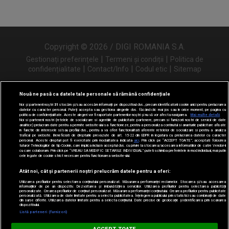
Copyright © 2026 / DIGI ROMANIA S.A.
|
|
Gestionați preferințele
Termeni și condiții
Politica de
|
|
|
confidențialitate
Contact/Info
Codul etic
Sitemap
Nouă ne pasă ca datele tale personale să rămână confidențiale
Noi și partenerii noștri
31
stocăm și/sau accesăm informații pe dispozitivul dvs., precum identificatorii cookie unici pentru prelucrarea
Urmărește-ne și pe
datelor cu caracter personal. Puteți accepta sau gestiona alegerile dvs. făcând clic mai jos sau în orice moment, pe pagina cu
politica de confidențialitate. Aceste alegeri vor fi raportate partenerilor noștri și nu vă vor afecta navigarea.
Mai multe detalii
Noi si partenerii nostri (retelele de socializare si agentiile de publicitate partenere, precum si furnizorii nostri de servicii de date
analitice) prelucram date pentru a permite website-ului sa functioneze, pentru a personaliza continutul si anunturile publicitare afisate
in functie de interesele si/sau profilul dvs., pentru a va oferi functionalitati aferente retelelor de socializare si pentru a analiza
traficul pe website. Beneficiati de drepturile prevazute de art. 15-22 din GDPR in legatura cu prelucrarea datelor cu caracter
personal. Aceste drepturi pot fi exercitate prin modalitatea indicata
aici
. Prin click pe “ACCEPT TOATE”, acceptati folosirea
tuturor Tehnologiilor de tip Cookie, care implica inclusiv acceptul dvs. cu privire la stocarea/accesarea informatiilor de catre Vendor-ii
cu care colaboram. Prin click pe “VREAU SA MODIFIC SETARILE INDIVIDUAL” puteti schimba preferintele in mod individual, mai putin
cele legate de cookie strict necesare pentru functionarea website-ului.
Atât noi, cât și partenerii noștri prelucrăm datele pentru a oferi:
Utilizarea profilurilor pentru selectarea conținutului personalizat. Măsurarea performanței reclamelor. Stocarea și/sau accesarea
informațiilor de pe un dispozitiv. Dezvoltarea și îmbunătățirea serviciilor. Utilizarea profilurilor pentru selectarea publicității
personalizate. Crearea profilurilor de conținut personalizat. Măsurarea performanței conținutului. Crearea profilurilor pentru publicitate
personalizată. Utilizarea de date limitate pentru a selecta publicitatea. Înțelegerea publicului prin statistici sau combinații de date
din surse diferite. Utilizarea datelor limitate pentru a selecta conținutul. Date precise de geolocație și identificarea prin scanarea
dispozitivului.
Listă parteneri (furnizori)
Digi FM