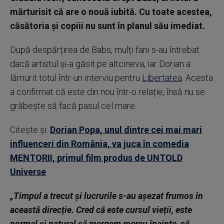
mărturisit că are o nouă iubită. Cu toate acestea,
căsătoria și copiii nu sunt în planul său imediat.
După despărțirea de Babs, mulți fani s-au întrebat
dacă artistul și-a găsit pe altcineva, iar Dorian a
lămurit totul într-un interviu pentru
Libertatea
. Acesta
a confirmat că este din nou într-o relație, însă nu se
grăbește să facă pasul cel mare.
Citește și:
Dorian Popa, unul dintre cei mai mari
influenceri din România, va juca în comedia
MENTORII, primul film produs de UNTOLD
Universe
„Timpul a trecut și lucrurile s-au așezat frumos în
această direcție. Cred că este cursul vieții, este
normal și natural să mergem mereu înainte, să