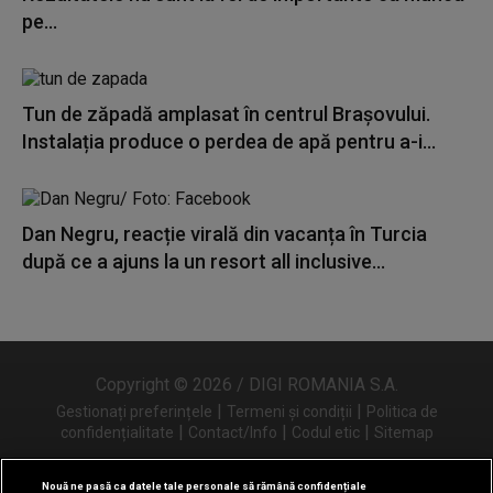
pe...
Tun de zăpadă amplasat în centrul Brașovului.
Instalația produce o perdea de apă pentru a-i...
Dan Negru, reacție virală din vacanța în Turcia
după ce a ajuns la un resort all inclusive...
Copyright © 2026 / DIGI ROMANIA S.A.
|
|
Gestionați preferințele
Termeni și condiții
Politica de
|
|
|
confidențialitate
Contact/Info
Codul etic
Sitemap
Nouă ne pasă ca datele tale personale să rămână confidențiale