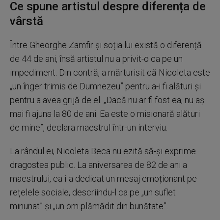
Ce spune artistul despre diferența de
vârstă
Între Gheorghe Zamfir și soția lui există o diferență
de 44 de ani, însă artistul nu a privit-o ca pe un
impediment. Din contră, a mărturisit că Nicoleta este
„un înger trimis de Dumnezeu” pentru a-i fi alături și
pentru a avea grijă de el. „Dacă nu ar fi fost ea, nu aș
mai fi ajuns la 80 de ani. Ea este o misionară alături
de mine”, declara maestrul într-un interviu.
La rândul ei, Nicoleta Beca nu ezită să-și exprime
dragostea public. La aniversarea de 82 de ani a
maestrului, ea i-a dedicat un mesaj emoționant pe
rețelele sociale, descriindu-l ca pe „un suflet
minunat” și „un om plămădit din bunătate”.