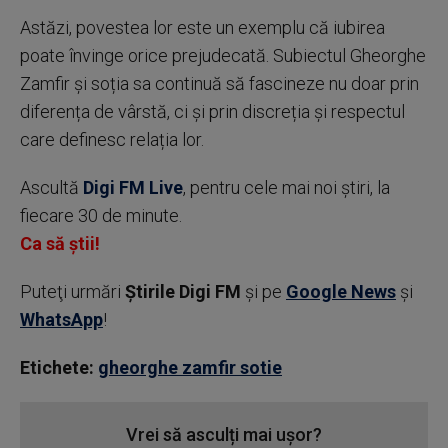
Astăzi, povestea lor este un exemplu că iubirea
poate învinge orice prejudecată. Subiectul Gheorghe
Zamfir și soția sa continuă să fascineze nu doar prin
diferența de vârstă, ci și prin discreția și respectul
care definesc relația lor.
Ascultă
Digi FM Live
, pentru cele mai noi știri, la
fiecare 30 de minute.
Ca să știi!
Puteţi urmări
Știrile Digi FM
şi pe
Google News
şi
WhatsApp
!
Etichete:
gheorghe zamfir sotie
Vrei să asculți mai ușor?