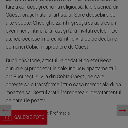
târziu au făcut și cununia religioasă, la o biserică din
Găești, orașul natal al artistului. Spre deosebire de
alte vedete, Gheorghe Zamfir și soția sa au ales un
eveniment intim, fără fast și fără invitați celebri. De
atunci, locuiesc împreună într-o vilă de pe dealurile
comunei Cobia, în apropiere de Găești.
După căsătorie, artistul i-a cedat Nicoletei Beca
bunurile și proprietățile sale, inclusiv apartamentul
din București și vila din Cobia-Găești, pe care
dorește să o transforme într-o casă memorială după
moartea sa. Gestul arată încrederea și devotamentul
pe care i le poartă.
Gheorghe Zamfir, sursa: Profimedia