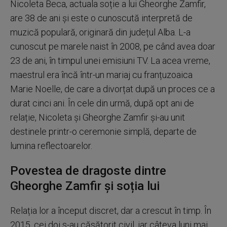
Nicoleta Beca, actuala soție a lui Gheorghe Zamfir,
are 38 de ani și este o cunoscută interpretă de
muzică populară, originară din județul Alba. L-a
cunoscut pe marele naist în 2008, pe când avea doar
23 de ani, în timpul unei emisiuni TV. La acea vreme,
maestrul era încă într-un mariaj cu franțuzoaica
Marie Noelle, de care a divorțat după un proces ce a
durat cinci ani. În cele din urmă, după opt ani de
relație, Nicoleta și Gheorghe Zamfir și-au unit
destinele printr-o ceremonie simplă, departe de
lumina reflectoarelor.
Povestea de dragoste dintre
Gheorghe Zamfir și soția lui
Relația lor a început discret, dar a crescut în timp. În
2015, cei doi s-au căsătorit civil, iar câteva luni mai