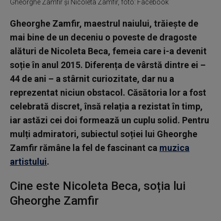
Gheorghe Zamfir și Nicoleta Zamfir, foto: Facebook
Gheorghe Zamfir, maestrul naiului, trăiește de
mai bine de un deceniu o poveste de dragoste
alături de Nicoleta Beca, femeia care i-a devenit
soție în anul 2015. Diferența de vârstă dintre ei –
44 de ani – a stârnit curiozitate, dar nu a
reprezentat niciun obstacol. Căsătoria lor a fost
celebrată discret, însă relația a rezistat în timp,
iar astăzi cei doi formează un cuplu solid. Pentru
mulți admiratori, subiectul soției lui Gheorghe
Zamfir rămâne la fel de fascinant ca
muzica
artistului
.
Cine este Nicoleta Beca, soția lui
Gheorghe Zamfir