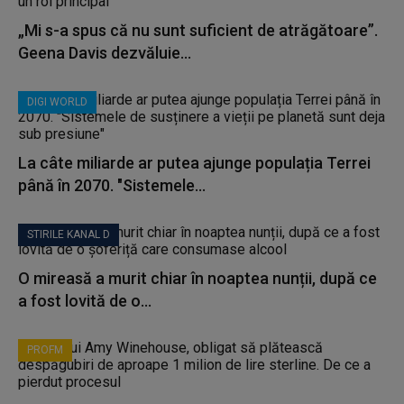
„Mi s-a spus că nu sunt suficient de atrăgătoare”.
Geena Davis dezvăluie...
DIGI WORLD
La câte miliarde ar putea ajunge populația Terrei
până în 2070. "Sistemele...
STIRILE KANAL D
O mireasă a murit chiar în noaptea nunții, după ce
a fost lovită de o...
PROFM