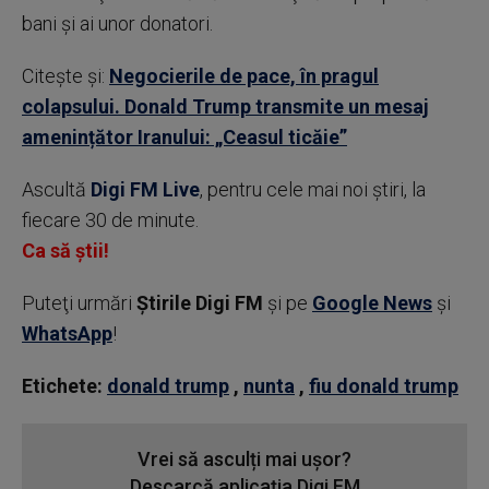
bani şi ai unor donatori.
Citește și:
Negocierile de pace, în pragul
colapsului. Donald Trump transmite un mesaj
amenințător Iranului: „Ceasul ticăie”
Ascultă
Digi FM Live
, pentru cele mai noi știri, la
fiecare 30 de minute.
Ca să știi!
Puteţi urmări
Știrile Digi FM
şi pe
Google News
şi
WhatsApp
!
Etichete:
donald trump
,
nunta
,
fiu donald trump
Vrei să asculți mai ușor?
Descarcă aplicația Digi FM