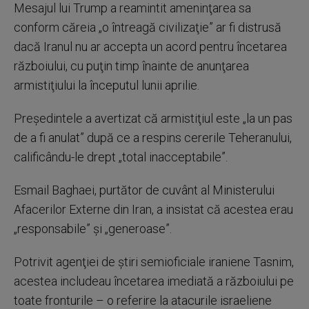
Mesajul lui Trump a reamintit ameninţarea sa
conform căreia „o întreagă civilizaţie” ar fi distrusă
dacă Iranul nu ar accepta un acord pentru încetarea
războiului, cu puţin timp înainte de anunţarea
armistiţiului la începutul lunii aprilie.
Preşedintele a avertizat că armistiţiul este „la un pas
de a fi anulat” după ce a respins cererile Teheranului,
calificându-le drept „total inacceptabile”.
Esmail Baghaei, purtător de cuvânt al Ministerului
Afacerilor Externe din Iran, a insistat că acestea erau
„responsabile” şi „generoase”.
Potrivit agenţiei de ştiri semioficiale iraniene Tasnim,
acestea includeau încetarea imediată a războiului pe
toate fronturile – o referire la atacurile israeliene