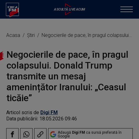
Acasa
Știri
Negocierile de pace, în pragul colapsului. Donald Trump transmite un mesaj amenințător Iranului: „Ceasul ticăie”
Negocierile de pace, în pragul
colapsului. Donald Trump
transmite un mesaj
amenințător Iranului: „Ceasul
ticăie”
Articol scris de
Digi FM
Data publicării:
18.05.2026 09:46
Adaugă
Digi FM
ca sursă preferată în
Google