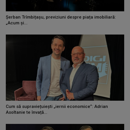
Șerban Trîmbițașu, previziuni despre piața imobiliară:
„Acum și...
Cum să supraviețuiești „iernii economice”: Adrian
Asoltanie te învață...