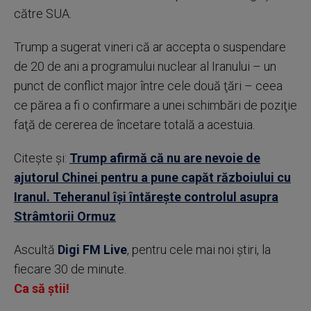
către SUA.
Trump a sugerat vineri că ar accepta o suspendare
de 20 de ani a programului nuclear al Iranului – un
punct de conflict major între cele două ţări – ceea
ce părea a fi o confirmare a unei schimbări de poziţie
faţă de cererea de încetare totală a acestuia.
Citește și:
Trump afirmă că nu are nevoie de
ajutorul Chinei pentru a pune capăt războiului cu
Iranul. Teheranul îşi întăreşte controlul asupra
Strâmtorii Ormuz
Ascultă
Digi FM Live
, pentru cele mai noi știri, la
fiecare 30 de minute.
Ca să știi!