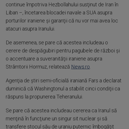
continue împotriva Hezbollahului susţinut de Iran în
Liban –, încetarea blocadei navale a SUA asupra
porturilor iraniene şi garanţii că nu vor mai avea loc
atacuri asupra Iranului.
De asemenea, se pare că acestea includeau o
cerere de despăgubiri pentru pagubele de război şi
o accentuare a suveranităţii iraniene asupra
Strâmtorii Hormuz, relatează
News.ro
.
Agenţia de ştiri semi-oficială iraniană Fars a declarat
duminică că Washingtonul a stabilit cinci condiţii ca
răspuns la propunerea Teheranului.
Se pare că acestea includeau cererea ca Iranul să
menţină în funcţiune un singur sit nuclear şi să
transfere stocul său de uraniu puternic îmbogăţit