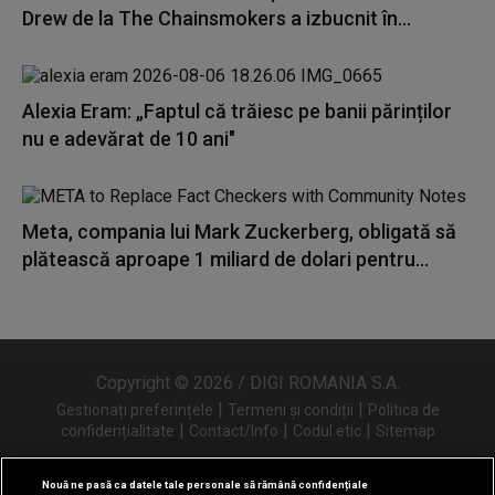
Drew de la The Chainsmokers a izbucnit în...
Alexia Eram: „Faptul că trăiesc pe banii părinților
nu e adevărat de 10 ani"
Meta, compania lui Mark Zuckerberg, obligată să
plătească aproape 1 miliard de dolari pentru...
Copyright © 2026 / DIGI ROMANIA S.A.
|
|
Gestionați preferințele
Termeni și condiții
Politica de
|
|
|
confidențialitate
Contact/Info
Codul etic
Sitemap
Nouă ne pasă ca datele tale personale să rămână confidențiale