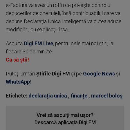
e-Factura va avea un rol în ce priveşte controlul
deducerilor de cheltuieli, însă contribuabilul care va
depune Declaraţia Unică Inteligentă va putea aduce
modificări, cu explicaţii însă.
Ascultă
Digi FM Live
, pentru cele mai noi știri, la
fiecare 30 de minute.
Ca să știi!
Puteţi urmări
Știrile Digi FM
şi pe
Google News
şi
WhatsApp
!
Etichete:
declarația unică
,
finanțe
,
marcel boloș
Vrei să asculți mai ușor?
Descarcă aplicația Digi FM