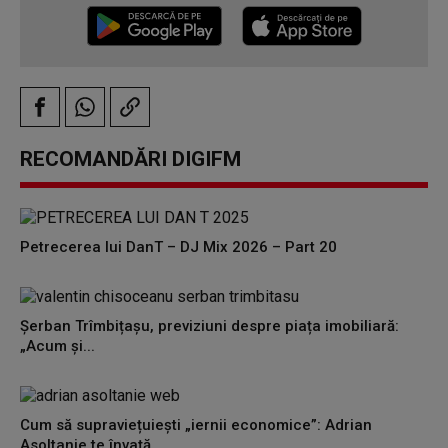
RECOMANDĂRI DIGIFM
Petrecerea lui DanT – DJ Mix 2026 – Part 20
Șerban Trîmbițașu, previziuni despre piața imobiliară:
„Acum și...
Cum să supraviețuiești „iernii economice”: Adrian
Asoltanie te învață...