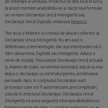
de estimare a venitului. Proiectul se află încă în lucru,
la acest moment analizându-se şi dacă noul formular
se va numi Declaraţia Unică Inteligentă sau
Declaraţia Unică Digitală, relatează
News.ro
.
"Am avut o întâlnire cu mediul de afaceri referitor la
Declaraţia Unică Inteligentă. Nu am avut o
definitivare a terminologiei, dar aşa intenţionăm să îi
dăm denumirea, Digitală sau Inteligentă. Aduce o
serie de noutăţi. Înlocuieşte Declaraţia Unică actuală
şi, înainte de toate, se elimină estimatul, adică nu mai
depui o declaraţie cu estimatul pentru următoarea
perioadă. Apoi, în conţinutul Declaraţiei sunt
proceduri care vor fi automatizate, precompletări,
calcule în interiorul Declaraţiei. Declaraţia Unică
Inteligentă va avea asigurată interoperabilitatea cu
bazele noastre de date, cu modulul e-Factura, cu e-