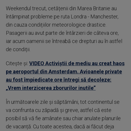
Weekendul trecut, cetățenii din Marea Britanie au
întâmpinat probleme pe ruta Londra - Manchester,
din cauza condițiilor meteorologice drastice.
Pasagerii au avut parte de întârzieri de câteva ore,
iar acum oamenii se întreabă ce drepturi au în astfel
de condiții.
Citește și:
VIDEO Activiștii de mediu au creat haos
pe aeroportul din Amsterdam. Avioanele private
au fost împiedicate ore întregi să decoleze:
„Vrem interzicerea zborurilor inutile”
În următoarele zile și săptămâni, tot continentul se
va confrunta cu zăpadă și greve, astfel că este
posibil să vă fie amânate sau chiar anulate planurile
de vacanță. Cu toate acestea, dacă ai făcut deja