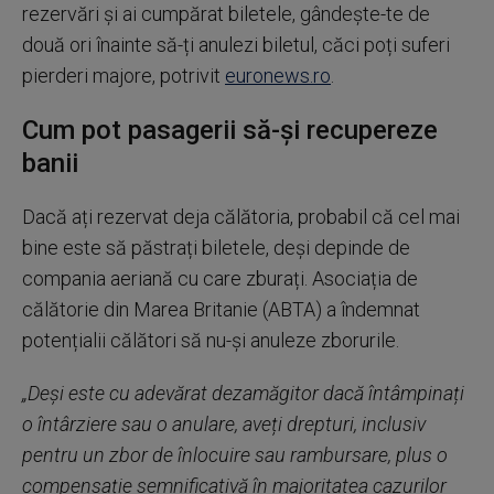
rezervări și ai cumpărat biletele, gândește-te de
două ori înainte să-ți anulezi biletul, căci poți suferi
pierderi majore, potrivit
euronews.ro
.
Cum pot pasagerii să-și recupereze
banii
Dacă ați rezervat deja călătoria, probabil că cel mai
bine este să păstrați biletele, deși depinde de
compania aeriană cu care zburați. Asociația de
călătorie din Marea Britanie (ABTA) a îndemnat
potențialii călători să nu-și anuleze zborurile.
„Deși este cu adevărat dezamăgitor dacă întâmpinați
o întârziere sau o anulare, aveți drepturi, inclusiv
pentru un zbor de înlocuire sau rambursare, plus o
compensație semnificativă în majoritatea cazurilor