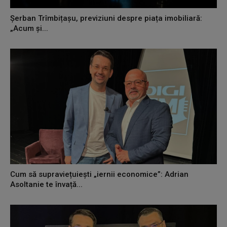
Șerban Trîmbițașu, previziuni despre piața imobiliară:
„Acum și...
Cum să supraviețuiești „iernii economice”: Adrian
Asoltanie te învață...