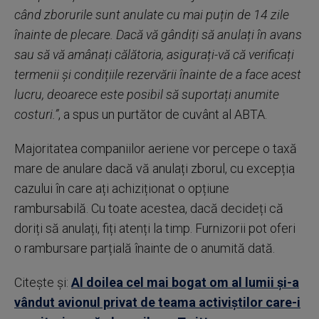
când zborurile sunt anulate cu mai puțin de 14 zile
înainte de plecare. Dacă vă gândiți să anulați în avans
sau să vă amânați călătoria, asigurați-vă că verificați
termenii și condițiile rezervării înainte de a face acest
lucru, deoarece este posibil să suportați anumite
costuri.”
, a spus un purtător de cuvânt al ABTA.
Majoritatea companiilor aeriene vor percepe o taxă
mare de anulare dacă vă anulați zborul, cu excepția
cazului în care ați achiziționat o opțiune
rambursabilă. Cu toate acestea, dacă decideți că
doriți să anulați, fiți atenți la timp. Furnizorii pot oferi
o rambursare parțială înainte de o anumită dată.
Citește și:
Al doilea cel mai bogat om al lumii și-a
vândut avionul privat de teama activiștilor care-i