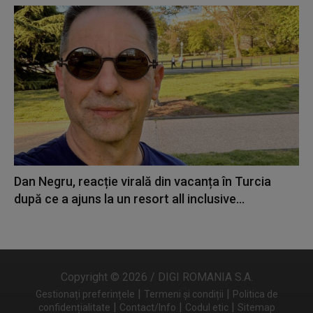
Dan Negru, reacție virală din vacanța în Turcia
după ce a ajuns la un resort all inclusive...
Copyright © 2026 / DIGI ROMANIA S.A.
|
|
Gestionați preferințele
Termeni și condiții
Politica de
|
|
|
confidențialitate
Contact/Info
Codul etic
Sitemap