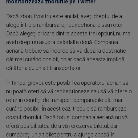
monitorizează zborurile pe Twitter
Dacă zborul vostru este anulat, aveți dreptul de a
alege între o rambursare, redirecționare sau retur.
Dacă alegeți oricare dintre aceste trei opțiuni, nu mai
aveți drepturi asupra celorlalte două. Compania
aeriană trebuie să încerce să vă ducă la destinație
cât mai curând posibil, chiar dacă aceasta implică
călătoria cu un alt transportator.
În timpul grevei, este posibil ca operatorul aerian să
nu poată oferi să vă redirecționeze sau să vă ofere o
retur în condiții de transport comparabile cât mai
curând posibil. În acest caz, trebuie să ramburseze
costul zborului. Dacă totuși compania aeriană nu vă
oferă posibilitatea de a vă rerezerva biletul, dar
cumpărați un alt bilet pentru a ajunge acasă în