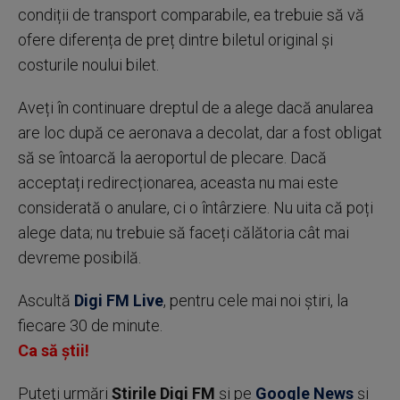
condiții de transport comparabile, ea trebuie să vă
ofere diferența de preț dintre biletul original și
costurile noului bilet.
Aveți în continuare dreptul de a alege dacă anularea
are loc după ce aeronava a decolat, dar a fost obligat
să se întoarcă la aeroportul de plecare. Dacă
acceptați redirecționarea, aceasta nu mai este
considerată o anulare, ci o întârziere. Nu uita că poți
alege data; nu trebuie să faceți călătoria cât mai
devreme posibilă.
Ascultă
Digi FM Live
, pentru cele mai noi știri, la
fiecare 30 de minute.
Ca să știi!
Puteţi urmări
Știrile Digi FM
şi pe
Google News
şi