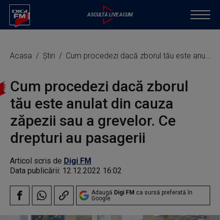
Acasa
Știri
Cum procedezi dacă zborul tău este anulat din cauza zăpezii sau a grevelor. Ce drepturi au pasagerii
Cum procedezi dacă zborul
tău este anulat din cauza
zăpezii sau a grevelor. Ce
drepturi au pasagerii
Articol scris de
Digi FM
Data publicării:
12.12.2022 16:02
Adaugă
Digi FM
ca sursă preferată în
Google