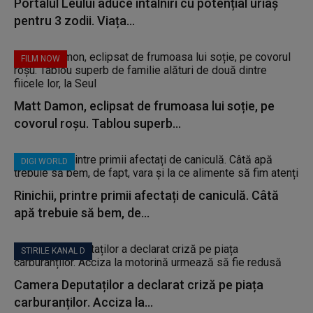
Portalul Leului aduce întâlniri cu potențial uriaș
pentru 3 zodii. Viața...
FILM NOW
Matt Damon, eclipsat de frumoasa lui soție, pe
covorul roșu. Tablou superb...
DIGI WORLD
Rinichii, printre primii afectați de caniculă. Câtă
apă trebuie să bem, de...
STIRILE KANAL D
Camera Deputaților a declarat criză pe piața
carburanților. Acciza la...