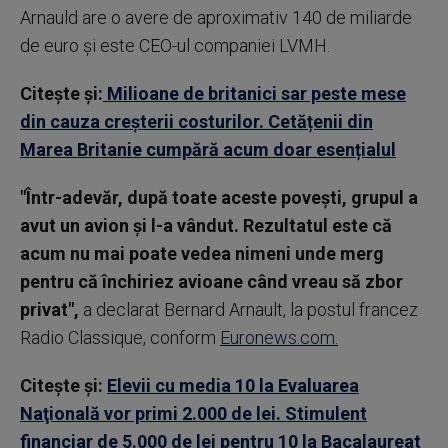
Arnauld are o avere de aproximativ 140 de miliarde
de euro și este CEO-ul companiei LVMH.
Citește și:
Milioane de britanici sar peste mese
din cauza creşterii costurilor. Cetățenii din
Marea Britanie cumpără acum doar esențialul
"Într-adevăr, după toate aceste povești, grupul a
avut un avion și l-a vândut. Rezultatul este că
acum nu mai poate vedea nimeni unde merg
pentru că închiriez avioane când vreau să zbor
privat",
a declarat Bernard Arnault, la postul francez
Radio Classique, conform
Euronews.com.
Citește și:
Elevii cu media 10 la Evaluarea
Naţională vor primi 2.000 de lei. Stimulent
financiar de 5.000 de lei pentru 10 la Bacalaureat