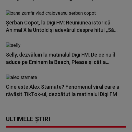
Șerban Copoț, la Digi FM: Reuniunea istorică
Animal X la Untold și adevărul despre hitul „Să...
Selly, dezvăluiri la matinalul Digi FM: De ce nu îl
aduce pe Eminem la Beach, Please și cât a...
Cine este Alex Stamate? Fenomenul viral care a
răvășit TikTok-ul, dezbătut la matinalul Digi FM
ULTIMELE ȘTIRI