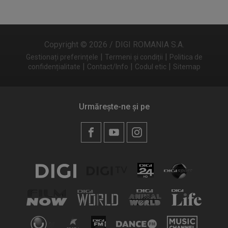
Copyright © 2026 / DIGI ROMANIA S.A.
|
|
Gestionați preferințele
Termeni și condiții
Politica de
|
|
|
confidențialitate
Contact/Info
Codul etic
Sitemap
Urmărește-ne și pe