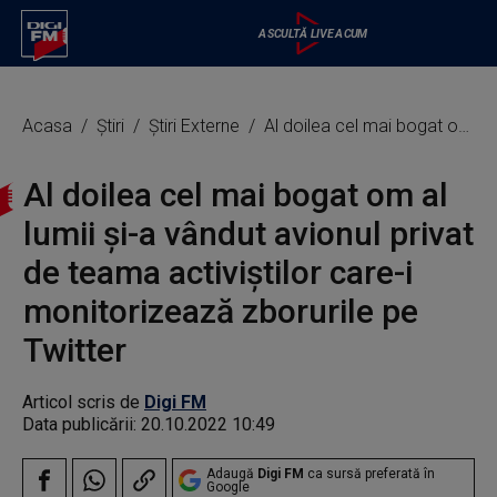
Acasa
Știri
Știri Externe
Al doilea cel mai bogat om al lumii și-a vândut avionul privat de teama activiștilor care-i monitorizează zborurile pe Twitter
Al doilea cel mai bogat om al
lumii și-a vândut avionul privat
de teama activiștilor care-i
monitorizează zborurile pe
Twitter
Articol scris de
Digi FM
Data publicării:
20.10.2022 10:49
Adaugă
Digi FM
ca sursă preferată în
Google