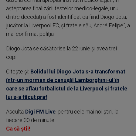
aşteptarea finalizării testelor medico-legale, unul
dintre decedaţi a fost identificat ca fiind Diogo Jota,
jucător la Liverpool FC, şi fratele său, André Felipe”, a
mai confirmat poliţia.
Diogo Jota se căsătorise la 22 iunie şi avea trei
copii.
Citește și:
Bolidul lui Diogo Jota s-a transformat
într-un morman de cenușă! Lamborghini-ul în
care se aflau fotbalistul de la Liverpool și fratele
lui s-a făcut praf
Ascultă
Digi FM Live
, pentru cele mai noi știri, la
fiecare 30 de minute.
Ca să știi!