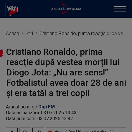
Acasa
Știri
Cristiano Ronaldo, prima reacție după vestea morții lui Diogo Jota: „Nu are sens!” Fotbalistul avea doar 28 de ani și era tatăl a trei copii
Cristiano Ronaldo, prima
reacție după vestea morții lui
Diogo Jota: „Nu are sens!”
Fotbalistul avea doar 28 de ani
și era tatăl a trei copii
Articol scris de
Digi FM
Data actualizării:
03.07.2025 13:43
Data publicării:
03.07.2025 13:42
Adaugă
Digi FM
ca sursă preferată în