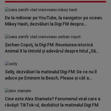
De la milionar pe YouTube, la navigator pe ocean.
Mikey Hash, dezvăluiri la Digi FM despre...
Șerban Copoț, la Digi FM: Reuniunea istorică
Animal X la Untold și adevărul despre hitul „Să...
Selly, dezvăluiri la matinalul Digi FM: De ce nu îl
aduce pe Eminem la Beach, Please și cât a...
Cine este Alex Stamate? Fenomenul viral care a
răvășit TikTok-ul, dezbătut la matinalul Digi FM