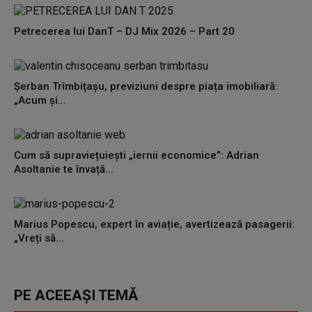
Petrecerea lui DanT – DJ Mix 2026 – Part 20
Șerban Trîmbițașu, previziuni despre piața imobiliară:
„Acum și...
Cum să supraviețuiești „iernii economice”: Adrian
Asoltanie te învață...
Marius Popescu, expert în aviație, avertizează pasagerii:
„Vreți să...
PE ACEEAȘI TEMĂ