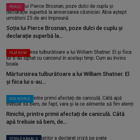
PEROZ
Soția lui Pierce Brosnan, poze dulci de cuplu și
declarație superbă la...
FILM NOW
Mărturisirea tulburătoare a lui William Shatner. El
și fiica lui s-au...
DIGI WORLD
Rinichii, printre primii afectați de caniculă. Câtă
apă trebuie să bem, de...
STIRILE KANAL D