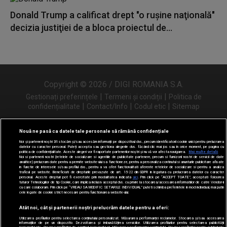
Donald Trump a calificat drept "o ruşine naţională"
decizia justiţiei de a bloca proiectul de...
Copyright © 2026 / DIGI ROMANIA S.A.
|
|
Gestionați preferințele
Termeni și condiții
Politica de
|
|
|
confidențialitate
Contact/Info
Codul etic
Sitemap
Nouă ne pasă ca datele tale personale să rămână confidențiale
Noi și partenerii noștri
31
stocăm și/sau accesăm informații pe dispozitivul dvs., precum identificatorii cookie unici pentru prelucrarea
Urmărește-ne și pe
datelor cu caracter personal. Puteți accepta sau gestiona alegerile dvs. făcând clic mai jos sau în orice moment, pe pagina cu
politica de confidențialitate. Aceste alegeri vor fi raportate partenerilor noștri și nu vă vor afecta navigarea.
Mai multe detalii
Noi si partenerii nostri (retelele de socializare si agentiile de publicitate partenere, precum si furnizorii nostri de servicii de date
analitice) prelucram date pentru a permite website-ului sa functioneze, pentru a personaliza continutul si anunturile publicitare afisate
in functie de interesele si/sau profilul dvs., pentru a va oferi functionalitati aferente retelelor de socializare si pentru a analiza
traficul pe website. Beneficiati de drepturile prevazute de art. 15-22 din GDPR in legatura cu prelucrarea datelor cu caracter
personal. Aceste drepturi pot fi exercitate prin modalitatea indicata
aici
. Prin click pe “ACCEPT TOATE”, acceptati folosirea
tuturor Tehnologiilor de tip Cookie, care implica inclusiv acceptul dvs. cu privire la stocarea/accesarea informatiilor de catre Vendor-ii
cu care colaboram. Prin click pe “VREAU SA MODIFIC SETARILE INDIVIDUAL” puteti schimba preferintele in mod individual, mai putin
cele legate de cookie strict necesare pentru functionarea website-ului.
Atât noi, cât și partenerii noștri prelucrăm datele pentru a oferi:
Utilizarea profilurilor pentru selectarea conținutului personalizat. Măsurarea performanței reclamelor. Stocarea și/sau accesarea
informațiilor de pe un dispozitiv. Dezvoltarea și îmbunătățirea serviciilor. Utilizarea profilurilor pentru selectarea publicității