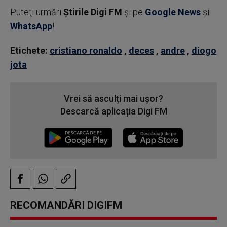
Puteţi urmări
Știrile Digi FM
şi pe
Google News
şi
WhatsApp
!
Etichete:
cristiano ronaldo
,
deces
,
andre
,
diogo
jota
Vrei să asculți mai ușor?
Descarcă aplicația Digi FM
RECOMANDĂRI DIGIFM