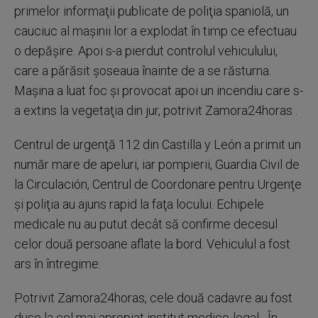
primelor informaţii publicate de poliţia spaniolă, un
cauciuc al maşinii lor a explodat în timp ce efectuau
o depăşire. Apoi s-a pierdut controlul vehiculului,
care a părăsit şoseaua înainte de a se răsturna.
Maşina a luat foc şi provocat apoi un incendiu care s-
a extins la vegetaţia din jur, potrivit Zamora24horas .
Centrul de urgenţă 112 din Castilla y León a primit un
număr mare de apeluri, iar pompierii, Guardia Civil de
la Circulación, Centrul de Coordonare pentru Urgenţe
şi poliţia au ajuns rapid la faţa locului. Echipele
medicale nu au putut decât să confirme decesul
celor două persoane aflate la bord. Vehiculul a fost
ars în întregime.
Potrivit Zamora24horas, cele două cadavre au fost
duse la cel mai apropiat institut medico-legal. „În