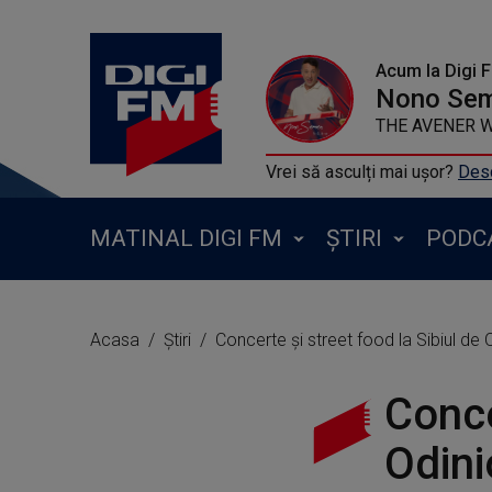
Acum la Digi 
Nono Se
THE AVENER WITH
Vrei să asculți mai ușor?
Desc
MATINAL DIGI FM
ȘTIRI
PODC
Acasa
Știri
Concerte și street food la Sibiul de Od
Conce
Odini