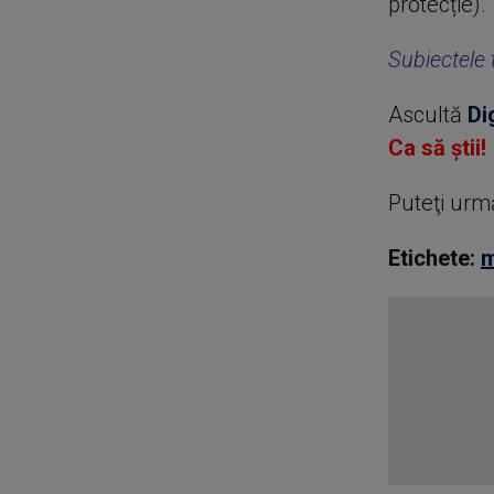
protecție).
Subiectele t
Ascultă
Di
Ca să știi!
Puteţi urm
Etichete:
m