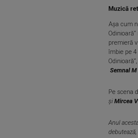
Muzică ret
Așa cum ne-
Odinioară” 
premieră v
îmbie pe 4 
Odinioară”
Semnal 
Pe scena d
și
Mircea V
Anul acesta
debutează,