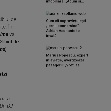
imobiliară: „Acum și...
ibiul de
Cum să supraviețuiești
„iernii economice”:
te. În
Adrian Asoltanie te
lma
vă
învață...
„Sibiul de
nd,
Marius Popescu, expert
.
în aviație, avertizează
pasagerii: „Vreți să...
rtzi
ioară
 Un DJ