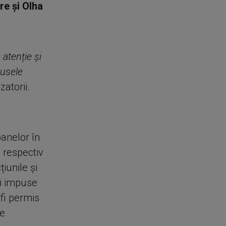
e și Olha
atenție și
dusele
zatorii.
oanelor în
, respectiv
iunile și
ri impuse
fi permis
de