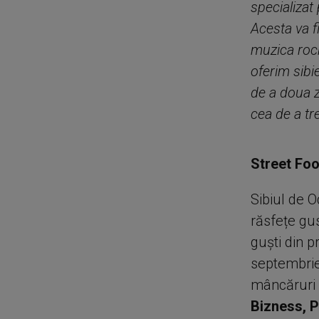
specializat 
Acesta va f
muzica rock
oferim sibi
de a doua zi
cea de a tre
Street Foo
Sibiul de O
răsfețe gus
guști din p
septembrie
mâncăruri 
Bizness,
P