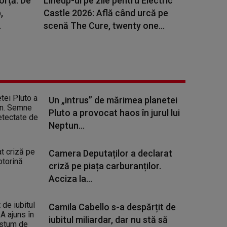
orță. De
Lineup-ul pe zile pentru Electric
,
Castle 2026: Află când urcă pe
.
scenă The Cure, twenty one...
Un „intrus” de mărimea planetei
Pluto a provocat haos în jurul lui
Neptun...
Camera Deputaților a declarat
criză pe piața carburanților.
Acciza la...
Camila Cabello s-a despărțit de
iubitul miliardar, dar nu stă să