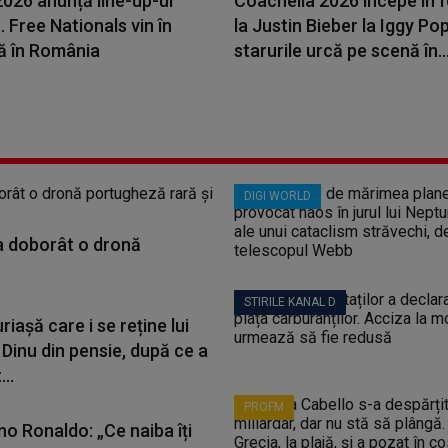
026 anunță line-up-ul
Coachella 2026 începe în f
 Free Nationals vin în
la Justin Bieber la Iggy Pop
ă în România
starurile urcă pe scenă în..
DIGI WORLD
a doborât o dronă
STIRILE KANAL D
iașă care i se reține lui
Dinu din pensie, după ce a
..
PROFM
no Ronaldo: „Ce naiba îți