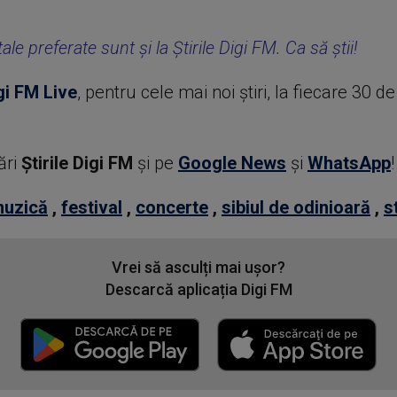
ale preferate sunt și la Știrile Digi FM. Ca să știi!
gi FM Live
, pentru cele mai noi știri, la fiecare 30 d
ări
Știrile Digi FM
şi pe
Google News
şi
WhatsApp
!
uzică
,
festival
,
concerte
,
sibiul de odinioară
,
s
Vrei să asculți mai ușor?
Descarcă aplicația Digi FM