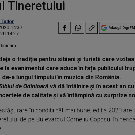
l Tineretului
 Tudor
2020 14:37
Adaugă
Digi FM
020 14:27
eja o tradiție pentru sibieni și turiștii care vizite
e la evenimentul care aduce în fața publicului trupe
 de-a lungul timpului în muzica din România.
Sibiul de Odinioară
vă dă întâlnire și în acest an c
ncertele de calitate și vă întâmpină cu surprize no
sfășurare în condiții cât mai bune, ediția 2020 are l
eretului de pe Bulevardul Corneliu Coposu, în perio
e.