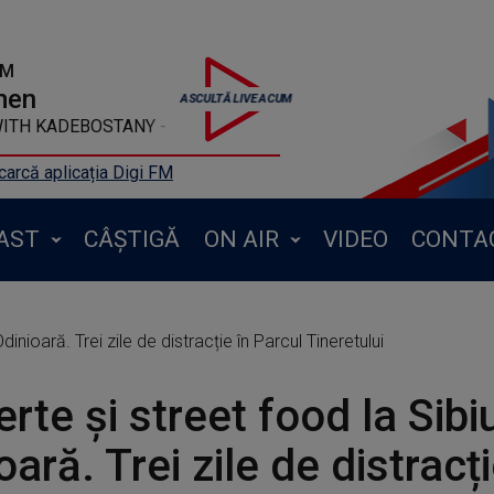
FM
men
 KADEBOSTANY - Castle in the snow
arcă aplicația Digi FM
AST
CÂȘTIGĂ
ON AIR
VIDEO
CONTA
inioară. Trei zile de distracție în Parcul Tineretului
rte și street food la Sibi
oară. Trei zile de distracți