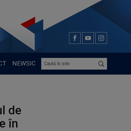
CT
NEWSIC
ul de
e în