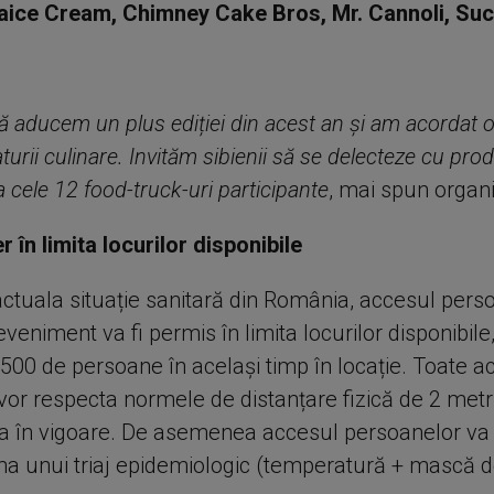
ice Cream, Chimney Cake Bros, Mr. Cannoli, Sucr
 aducem un plus ediției din acest an și am acordat o 
turii culinare. Invităm sibienii să se delecteze cu pro
a cele 12 food-truck-uri participante
, mai spun organi
r în limita locurilor disponibile
actuala situație sanitară din România, accesul pers
eveniment va fi permis în limita locurilor disponibile
0 de persoane în același timp în locație. Toate acț
e vor respecta normele de distanțare fizică de 2 met
ția în vigoare. De asemenea accesul persoanelor va 
ma unui triaj epidemiologic (temperatură + mască 