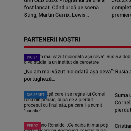
UNTOLD 2026: Programul pe zile a
JAZZx 2
fost lansat. Când urcă pe scenă
complet.
Sting, Martin Garrix, Lewis...
premier
PARTENERII NOȘTRI
DIGI24
„Nu am mai văzut niciodată așa ceva”: Rusia 
portugheză...
Suma ur
DIGISPORT
Cornel 
pierdut.
Cristia
PEROZ