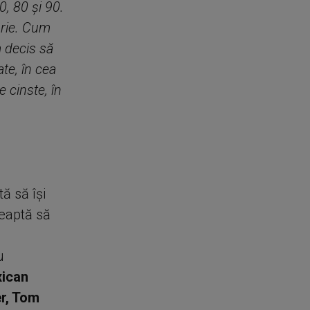
0, 80 și 90.
brie. Cum
m decis să
ate, în cea
e cinste, în
tă să își
teaptă să
u
ican
r
,
Tom