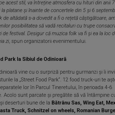
pe acest stil, va întreține atmosfera cu hituri din anii 7
i la platane și înainte de concertele din 5 și 6 septem
 de altădată s-a dovedit a fi o rețetă câștigătoare, a
enilor posibilitatea să vadă recitaluri cu trupe consacr
 de festival. Desigur că muzica folk va fi și ea la loc d
ia zi
, spun organizatorii evenimentului.
d Park la Sibiul de Odinioară
dinioară vine cu o surpriză pentru gurmanzi și îi invi
turile la „Street Food Park”. 12 food truck-uri te aș
reparatele lor în Parcul Tineretului, în perioada 4-6
. Acolo sunt parcate și pregătite să vă întâmpine c
și deserturi bune de la
Bătrânu Sas, Wing Eat
,
Mex
asta Truck, Schnitzel on wheels
,
Romanian Burge