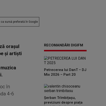
ca sursă preferată în Google
RECOMANDĂRI DIGIFM
ază orașul
 și artiști
u muzica
Petrecerea lui DanT – DJ
i.
Mix 2026 – Part 20
oc în
ada 4-6
Șerban Trîmbițașu,
previziuni despre piața