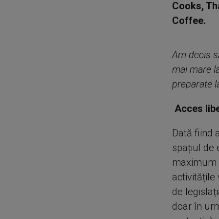
Cooks, Tha
Coffee.
Am decis să
mai mare la
preparate l
Acces libe
Dată fiind 
spațiul de 
maximum 50
activitățil
de legisla
doar în ur