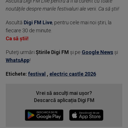
Ascultă Digi FM Live pentru a fi la curent cu toate
noutățile despre marile festivaluri ale verii. Ca să știi!
Ascultă
Digi FM Live
, pentru cele mai noi știri, la
fiecare 30 de minute.
Ca să știi!
Puteţi urmări
Știrile Digi FM
şi pe
Google News
şi
WhatsApp
!
Etichete:
festival
,
electric castle 2026
Vrei să asculți mai ușor?
Descarcă aplicația Digi FM