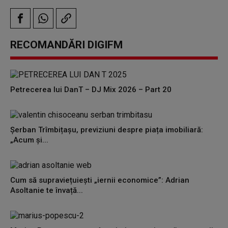
RECOMANDĂRI DIGIFM
Petrecerea lui DanT – DJ Mix 2026 – Part 20
Șerban Trîmbițașu, previziuni despre piața imobiliară:
„Acum și...
Cum să supraviețuiești „iernii economice”: Adrian
Asoltanie te învață...