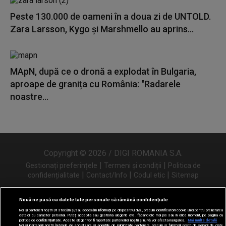
Peste 130.000 de oameni în a doua zi de UNTOLD.
Zara Larsson, Kygo și Marshmello au aprins...
MApN, după ce o dronă a explodat în Bulgaria,
aproape de granița cu România: "Radarele
noastre...
Copyright © 2026 / DIGI ROMANIA S.A.
|
|
Gestionați preferințele
Termeni și condiții
Politica de
|
|
|
confidențialitate
Contact/Info
Codul etic
Sitemap
Nouă ne pasă ca datele tale personale să rămână confidențiale
Noi și partenerii noștri
31
stocăm și/sau accesăm informații pe dispozitivul dvs., precum identificatorii cookie unici pentru prelucrarea
Urmărește-ne și pe
datelor cu caracter personal. Puteți accepta sau gestiona alegerile dvs. făcând clic mai jos sau în orice moment, pe pagina cu
politica de confidențialitate. Aceste alegeri vor fi raportate partenerilor noștri și nu vă vor afecta navigarea.
Mai multe detalii
Noi si partenerii nostri (retelele de socializare si agentiile de publicitate partenere, precum si furnizorii nostri de servicii de date