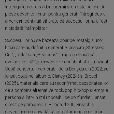
întreaga lume, recorduri, premii și un catalog plin de
piese devenite imnuri pentru generații întregi, duo-ul
american continuă să arate că succesul lor nu a fost
niciodată întâmplător.
Succesul lor nu se bazează doar pe nostalgia unor
hituri care au definit o generație, precum „Stressed
Out”, „Ride” sau „Heathens”. Trupa continuă să
evolueze și să își reinventeze constant stilul muzical.
După concertul memorabil de la Bonțida din 2022, au
lansat două noi albume, Clancy (2024) și Breach
(2025), materiale care au reconfirmat capacitatea lor
de a combina alternative rock, pop, hip-hop și emoție
personală într-un stil imposibil de confundat. Lansat
direct pe primul loc în Billboard 200, Breach a
devenit încă o dovadă că duo-ul american nu doar