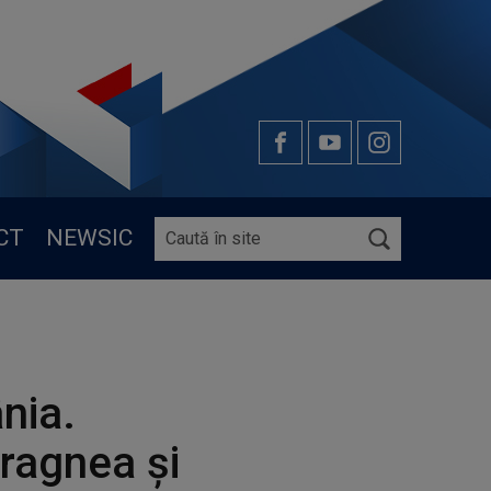
CT
NEWSIC
nia.
Dragnea și