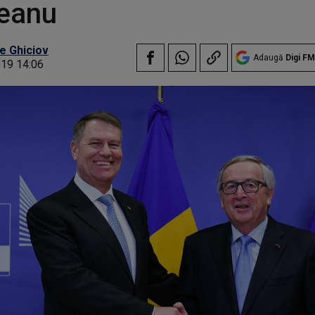
ceanu
e Ghiciov
Adaugă
Digi FM
019 14:06