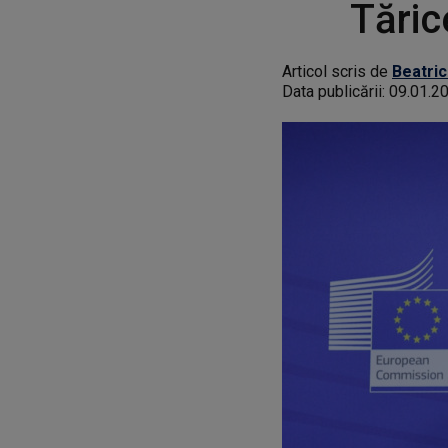
Tări
Articol scris de
Beatric
Data publicării:
09.01.2