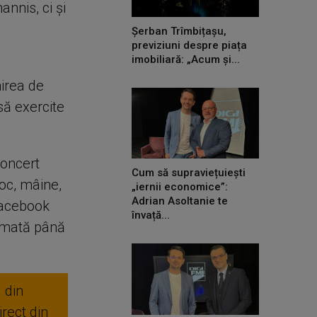
annis, ci şi
Șerban Trîmbițașu,
previziuni despre piața
imobiliară: „Acum și...
nirea de
să exercite
concert
Cum să supraviețuiești
oc, mâine,
„iernii economice”:
Adrian Asoltanie te
Facebook
învață...
irmată până
 din
rect din