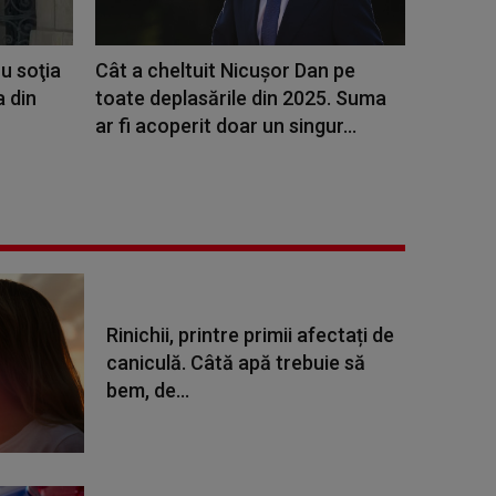
u soţia
Cât a cheltuit Nicușor Dan pe
a din
toate deplasările din 2025. Suma
ar fi acoperit doar un singur...
Rinichii, printre primii afectați de
caniculă. Câtă apă trebuie să
bem, de...