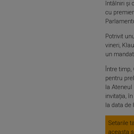
întâlniri ş
cu premieru
Parlamentu
Potrivit un
vineri, Kla
un mandat 
Între timp,
pentru pre
la Ateneul
invitația, 
la data de 
Setarile t
aceasta se