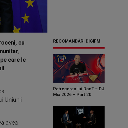
RECOMANDĂRI DIGIFM
roceni, cu
munitar,
pe care le
ii
Petrecerea lui DanT – DJ
ca
Mix 2026 – Part 20
i Uniunii
 va avea