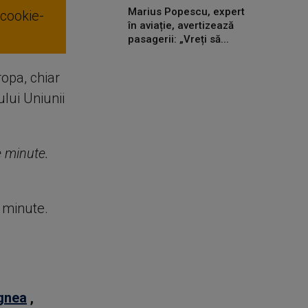
Marius Popescu, expert
 cookie-
în aviație, avertizează
pasagerii: „Vreți să...
opa, chiar
ului Uniunii
de minute.
e minute.
agnea
,