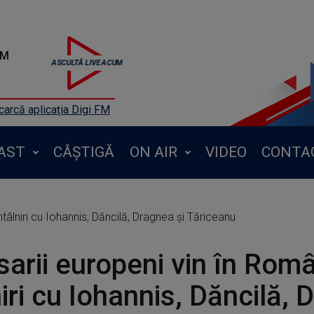
FM
arcă aplicația Digi FM
AST
CÂȘTIGĂ
ON AIR
VIDEO
CONTA
tâlniri cu Iohannis, Dăncilă, Dragnea și Tăriceanu
arii europeni vin în Româ
niri cu Iohannis, Dăncilă, 