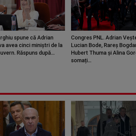
orghiu spune că Adrian
Congres PNL. Adrian Veşt
a avea cinci miniștri de la
Lucian Bode, Rareş Bogda
uvern. Răspuns după...
Hubert Thuma şi Alina Gor
somați...