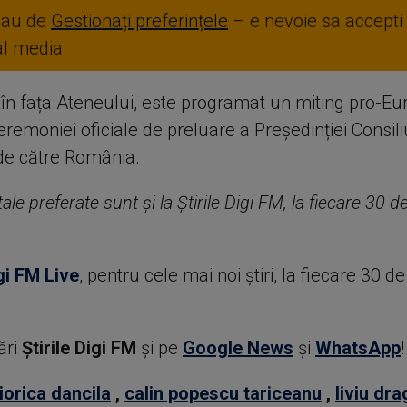
sau de
Gestionați preferințele
– e nevoie sa accepti
ial media
 în fața Ateneului, este programat un miting pro-Eur
eremoniei oficiale de preluare a Președinției Consili
de către România.
ale preferate sunt și la Știrile Digi FM, la fiecare 30 
gi FM Live
, pentru cele mai noi știri, la fiecare 30 d
ări
Știrile Digi FM
şi pe
Google News
şi
WhatsApp
!
iorica dancila
,
calin popescu tariceanu
,
liviu dr