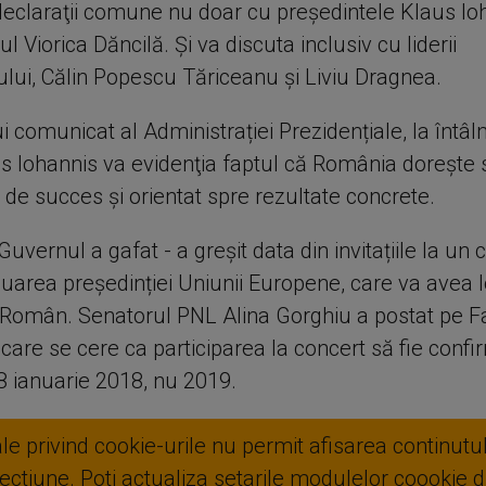
i declaraţii comune nu doar cu preşedintele Klaus Ioh
l Viorica Dăncilă. Și va discuta inclusiv cu liderii
lui, Călin Popescu Tăriceanu şi Liviu Dragnea.
ui comunicat al Administrației Prezidențiale, la întâl
us Iohannis va evidenţia faptul că România doreşte 
de succes și orientat spre rezultate concrete.
 Guvernul a gafat - a greșit data din invitațiile la un 
luarea președinției Uniunii Europene, care va avea l
 Român. Senatorul PNL Alina Gorghiu a postat pe 
în care se cere ca participarea la concert să fie conf
8 ianuarie 2018, nu 2019.
ale privind cookie-urile nu permit afisarea continutul
ctiune. Poti actualiza setarile modulelor coookie di