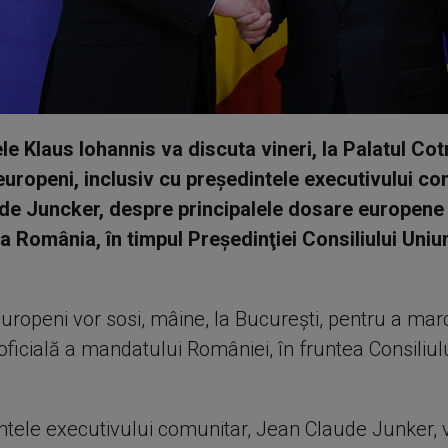
le Klaus Iohannis va discuta vineri, la Palatul Cot
europeni, inclusiv cu președintele executivului co
e Juncker, despre principalele dosare europene 
a România, în timpul Preşedinţiei Consiliului Uniun
europeni vor sosi, mâine, la București, pentru a mar
ficială a mandatului României, în fruntea Consiliulu
intele executivului comunitar, Jean Claude Junker,