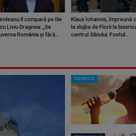
indeanu îl compară pe Ilie
Klaus Iohannis, împreună c
cu Liviu Dragnea: „Se
la slujba de Florii la biseric
verna România şi fără...
centrul Sibiului. Fostul...
DIGI WORLD