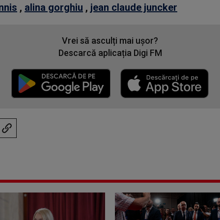
nnis
,
alina gorghiu
,
jean claude juncker
Vrei să asculți mai ușor?
Descarcă aplicația Digi FM