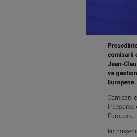
Preşedinte
comisarii 
Jean-Claud
va gestion
Europene.
Comisarii 
începerea o
Europene.
Iar președ