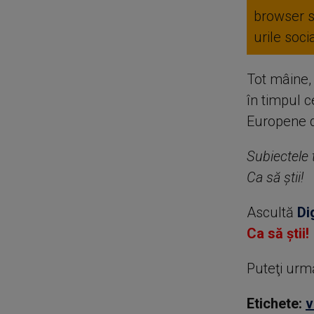
browser 
urile soc
Tot mâine,
în timpul c
Europene 
Subiectele t
Ca să știi!
Ascultă
Di
Ca să știi!
Puteţi urm
Etichete:
v