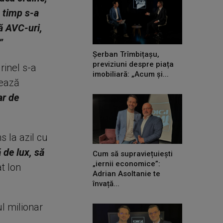
n timp s-a
ă AVC-uri,
”
Șerban Trîmbițașu,
previziuni despre piața
rinel s-a
imobiliară: „Acum și...
tează
ar de
s la azil cu
 de lux, să
Cum să supraviețuiești
„iernii economice”:
at Ion
Adrian Asoltanie te
învață...
l milionar