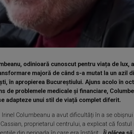
umbeanu, odinioară cunoscut pentru viața de lux, a
ransformare majoră de când s-a mutat la un azil d
i, în apropierea Bucureștiului. Ajuns acolo în oc
ns de problemele medicale și financiare, Columbe
se adapteze unui stil de viață complet diferit.
 Irinel Columbeanu a avut dificultăți în a se obișnui
Cassian, proprietarul centrului, a explicat că fostul
ențiile din perioada în care era înstărit:
„Îi plăcea să