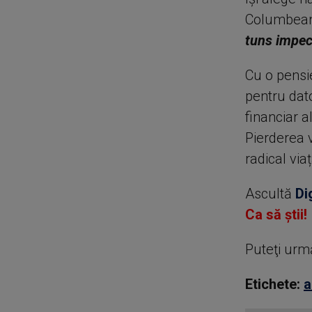
Columbeanu
tuns impeca
Cu o pensie
pentru dat
financiar al
Pierderea v
radical via
Ascultă
Di
Ca să știi!
Puteţi urm
Etichete:
a