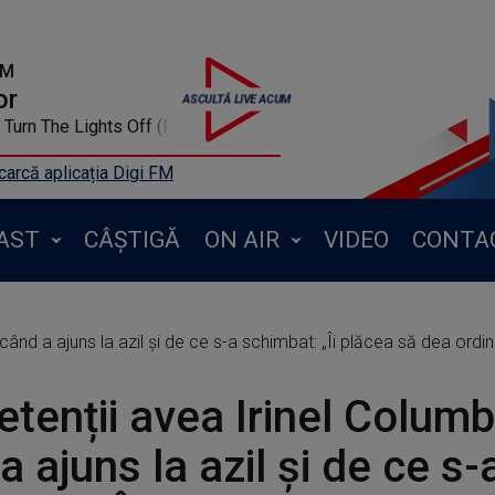
FM
or
Radio Edit) (Beatmix)
arcă aplicația Digi FM
AST
CÂȘTIGĂ
ON AIR
VIDEO
CONTA
ând a ajuns la azil și de ce s-a schimbat: „Îi plăcea să dea ordin
etenții avea Irinel Colum
a ajuns la azil și de ce s-