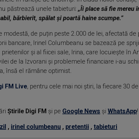
 păstrează unele tabieturi:
„Îi place să fie mereu î
bil, bărbierit, spălat și poartă haine scumpe.”
 modestă, de puțin peste 2.000 de lei, afectată de p
orii bancare, Irinel Columbeanu se bazează pe sprij
 prietenilor și al fiicei sale, Irina, care locuiește în 
ilei de la Izvorani și problemele financiare i-au sc
ța, însă el rămâne optimist.
gi FM Live
, pentru cele mai noi știri, la fiecare 30 d
ări
Știrile Digi FM
şi pe
Google News
şi
WhatsApp
!
zil
,
irinel columbeanu
,
pretentii
,
tabieturi