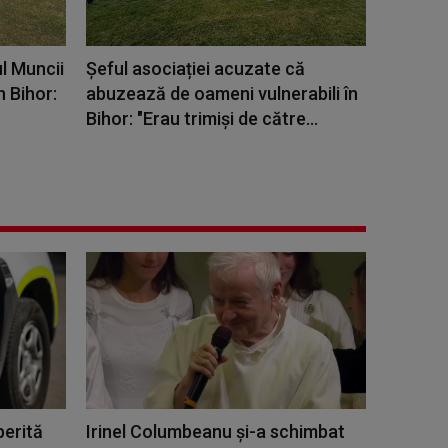
ul Muncii
Șeful asociației acuzate că
n Bihor:
abuzează de oameni vulnerabili în
Bihor: "Erau trimiși de către...
perită
Irinel Columbeanu și-a schimbat