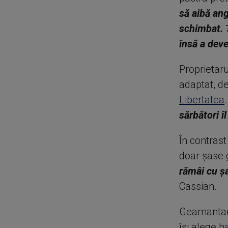
să aibă ang
schimbat. 
însă a dev
Proprietaru
adaptat, de
Libertatea
sărbători î
În contrast
doar șase 
rămâi cu șa
Cassian.
Geamantane
își alege h