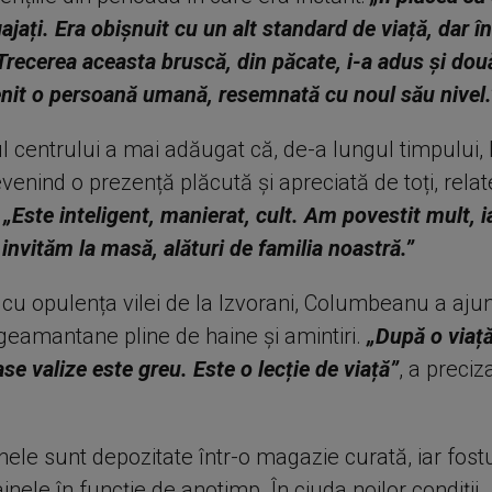
ajați. Era obișnuit cu un alt standard de viață, dar î
Trecerea aceasta bruscă, din păcate, i-a adus și dou
enit o persoană umană, resemnată cu noul său nivel.
l centrului a mai adăugat că, de-a lungul timpului, I
venind o prezență plăcută și apreciată de toți, rela
.
„Este inteligent, manierat, cult. Am povestit mult, i
l invităm la masă, alături de familia noastră.”
 cu opulența vilei de la Izvorani, Columbeanu a ajun
geamantane pline de haine și amintiri.
„După o viață
se valize este greu. Este o lecție de viață”
, a preciz
le sunt depozitate într-o magazie curată, iar fostu
ainele în funcție de anotimp. În ciuda noilor condiții,