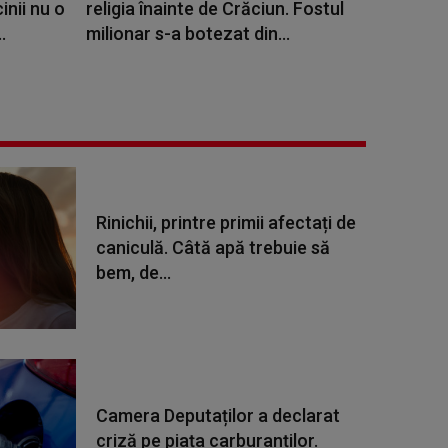
nii nu o
religia înainte de Crăciun. Fostul
.
milionar s-a botezat din...
Rinichii, printre primii afectați de
caniculă. Câtă apă trebuie să
bem, de...
Camera Deputaților a declarat
criză pe piața carburanților.