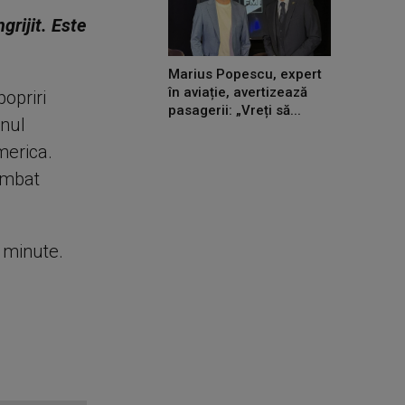
ngrijit. Este
Marius Popescu, expert
în aviație, avertizează
opriri
pasagerii: „Vreți să...
inul
America.
himbat
e minute.