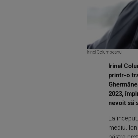
Irinel Columbeanu
Irinel Col
printr-o t
Ghermăneșt
2023, împi
nevoit să 
La început,
mediu. Ion 
păstra pret