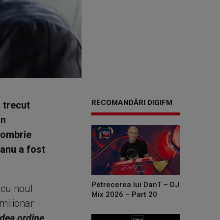
RECOMANDĂRI DIGIFM
 trecut
in
tombrie
anu a fost
Petrecerea lui DanT – DJ
 cu noul
Mix 2026 – Part 20
 milionar
 dea ordine,