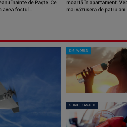
anu înainte de Paște. Ce
moartă în apartament. Veci
 avea fostul...
mai văzuseră de patru ani..
DIGI WORLD
STIRILE KANAL D