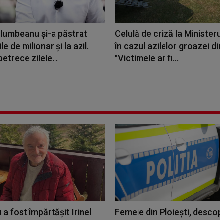
olumbeanu și-a păstrat
Celulă de criză la Minister
le de milionar și la azil.
în cazul azilelor groazei di
petrece zilele...
"Victimele ar fi...
 a fost împărtășit Irinel
Femeie din Ploiești, desco