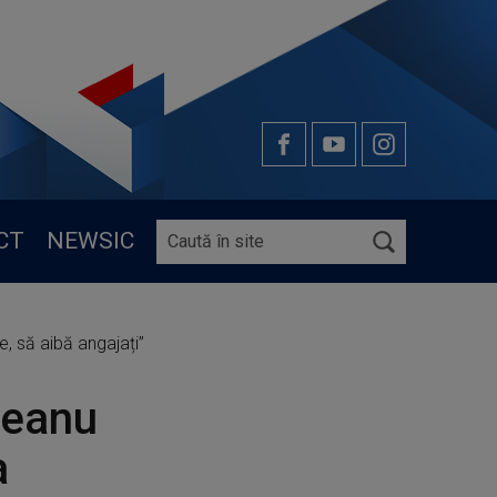
CT
NEWSIC
e, să aibă angajați”
beanu
a