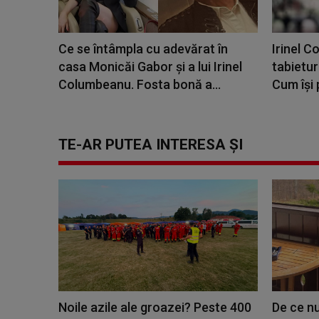
Ce se întâmpla cu adevărat în
Irinel C
casa Monicăi Gabor și a lui Irinel
tabieturi
Columbeanu. Fosta bonă a...
Cum își 
TE-AR PUTEA INTERESA ȘI
Noile azile ale groazei? Peste 400
De ce nu