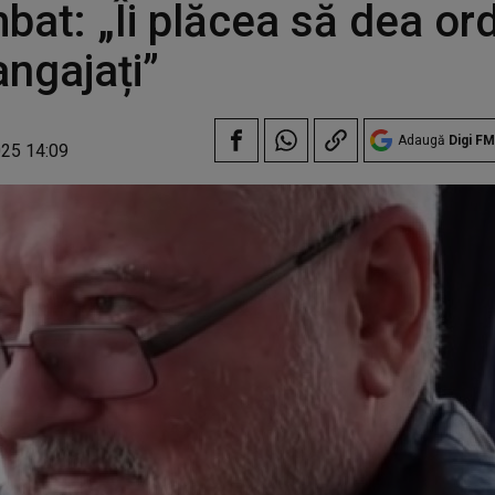
bat: „Îi plăcea să dea ord
angajați”
Adaugă
Digi FM
025 14:09