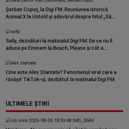
Șerban Copoț, la Digi FM: Reuniunea istorică
Animal X la Untold și adevărul despre hitul „Să...
Selly, dezvăluiri la matinalul Digi FM: De ce nu îl
aduce pe Eminem la Beach, Please și cât a...
Cine este Alex Stamate? Fenomenul viral care a
răvășit TikTok-ul, dezbătut la matinalul Digi FM
ULTIMELE ȘTIRI