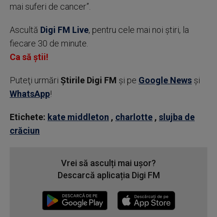
mai suferi de cancer”.
Ascultă
Digi FM Live
, pentru cele mai noi știri, la
fiecare 30 de minute.
Ca să știi!
Puteţi urmări
Știrile Digi FM
şi pe
Google News
şi
WhatsApp
!
Etichete:
kate middleton
,
charlotte
,
slujba de
crăciun
Vrei să asculți mai ușor?
Descarcă aplicația Digi FM