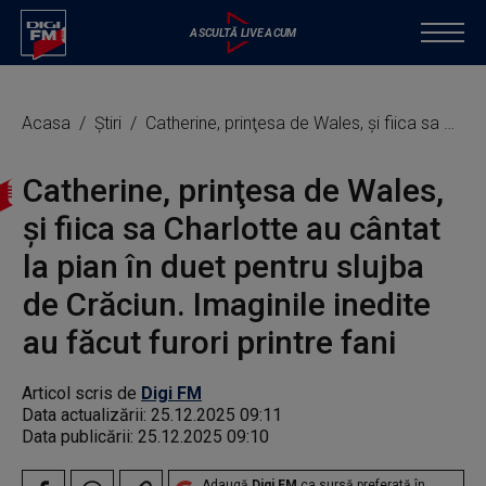
Acasa
Știri
Catherine, prinţesa de Wales, şi fiica sa Charlotte au cântat la pian în duet pentru slujba de Crăciun. Imaginile inedite au făcut furori printre fani
Catherine, prinţesa de Wales,
şi fiica sa Charlotte au cântat
la pian în duet pentru slujba
de Crăciun. Imaginile inedite
au făcut furori printre fani
Articol scris de
Digi FM
Data actualizării:
25.12.2025 09:11
Data publicării:
25.12.2025 09:10
Adaugă
Digi FM
ca sursă preferată în