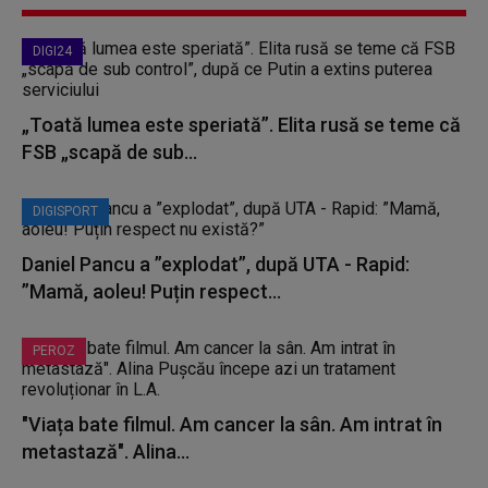
DIGI24
„Toată lumea este speriată”. Elita rusă se teme că
FSB „scapă de sub...
DIGISPORT
Daniel Pancu a ”explodat”, după UTA - Rapid:
”Mamă, aoleu! Puțin respect...
PEROZ
"Viața bate filmul. Am cancer la sân. Am intrat în
metastază". Alina...