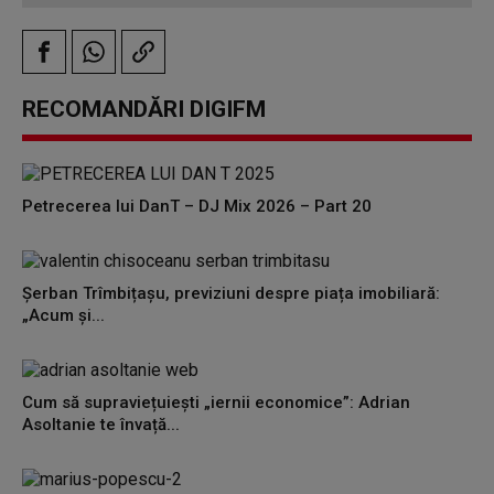
RECOMANDĂRI DIGIFM
Petrecerea lui DanT – DJ Mix 2026 – Part 20
Șerban Trîmbițașu, previziuni despre piața imobiliară:
„Acum și...
Cum să supraviețuiești „iernii economice”: Adrian
Asoltanie te învață...