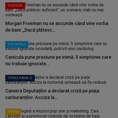
FILM NOW
Morgan Freeman nu se ascunde când vine vorba
de bani: „Dacă plătesc...
DIGI WORLD
Canicula pune presiune pe inimă. 5 simptome care
nu trebuie ignorate...
STIRILE KANAL D
Camera Deputaților a declarat criză pe piața
carburanților. Acciza la...
PROFM