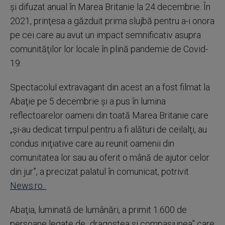
şi difuzat anual în Marea Britanie la 24 decembrie. În
2021, prinţesa a găzduit prima slujbă pentru a-i onora
pe cei care au avut un impact semnificativ asupra
comunităţilor lor locale în plină pandemie de Covid-
19.
Spectacolul extravagant din acest an a fost filmat la
Abaţie pe 5 decembrie şi a pus în lumina
reflectoarelor oameni din toată Marea Britanie care
„şi-au dedicat timpul pentru a fi alături de ceilalţi, au
condus iniţiative care au reunit oamenii din
comunitatea lor sau au oferit o mână de ajutor celor
din jur”, a precizat palatul în comunicat, potrivit
News.ro.
Abaţia, luminată de lumânări, a primit 1.600 de
persoane legate de „dragostea şi compasiunea” care