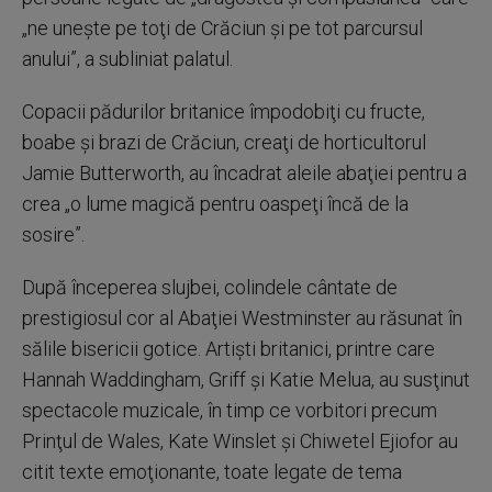
„ne uneşte pe toţi de Crăciun şi pe tot parcursul
anului”, a subliniat palatul.
Copacii pădurilor britanice împodobiţi cu fructe,
boabe şi brazi de Crăciun, creaţi de horticultorul
Jamie Butterworth, au încadrat aleile abaţiei pentru a
crea „o lume magică pentru oaspeţi încă de la
sosire”.
După începerea slujbei, colindele cântate de
prestigiosul cor al Abaţiei Westminster au răsunat în
sălile bisericii gotice. Artişti britanici, printre care
Hannah Waddingham, Griff şi Katie Melua, au susţinut
spectacole muzicale, în timp ce vorbitori precum
Prinţul de Wales, Kate Winslet şi Chiwetel Ejiofor au
citit texte emoţionante, toate legate de tema