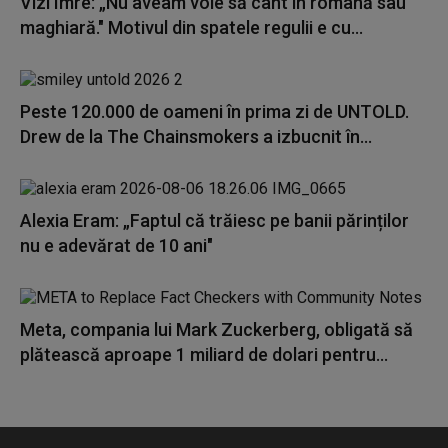
Vizi Imre: „Nu aveam voie să cânt în română sau
maghiară." Motivul din spatele regulii e cu...
Peste 120.000 de oameni în prima zi de UNTOLD.
Drew de la The Chainsmokers a izbucnit în...
Alexia Eram: „Faptul că trăiesc pe banii părinților
nu e adevărat de 10 ani"
Meta, compania lui Mark Zuckerberg, obligată să
plătească aproape 1 miliard de dolari pentru...