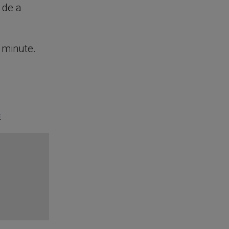
e de a
e minute.
c