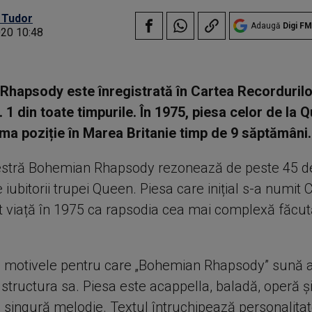
 Tudor
Adaugă
Digi FM
020 10:48
hapsody este înregistrată în Cartea Recordurilo
 1 din toate timpurile. În 1975, piesa celor de la 
ima poziție în Marea Britanie timp de 9 săptămâni
stră Bohemian Rhapsody rezonează de peste 45 de
e iubitorii trupei Queen. Piesa care inițial s-a numi
t viață în 1975 ca rapsodia cea mai complexă făcut
e motivele pentru care „Bohemian Rhapsody” sună a
e structura sa. Piesa este acappella, baladă, operă și
o singură melodie. Textul întruchipează personalitat