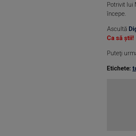
Potrivit lu
începe.
Ascultă
Di
Ca să știi!
Puteţi urm
Etichete:
t