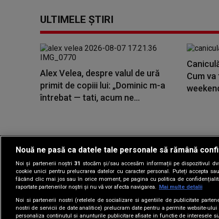
ULTIMELE ȘTIRI
Caniculă,
Alex Velea, despre valul de ură
Cum va 
primit de copiii lui: „Dominic m-a
weeken
întrebat — tati, acum ne...
Nouă ne pasă ca datele tale personale să rămână confi
Noi și partenerii noștri
31
stocăm și/sau accesăm informații pe dispozitivul dvs.
Gestionați preferin
cookie unici pentru prelucrarea datelor cu caracter personal. Puteți accepta sau
făcând clic mai jos sau în orice moment, pe pagina cu politica de confidențialita
raportate partenerilor noștri și nu vă vor afecta navigarea.
Mai multe detalii
Noi si partenerii nostri (retelele de socializare si agentiile de publicitate parten
nostri de servicii de date analitice) prelucram date pentru a permite website-ului
personaliza continutul si anunturile publicitare afisate in functie de interesele si