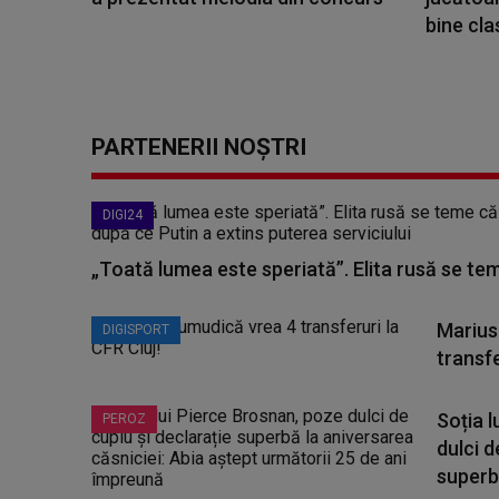
bine cla
PARTENERII NOȘTRI
DIGI24
„Toată lumea este speriată”. Elita rusă se te
Marius
DIGISPORT
transfe
Soția 
PEROZ
dulci d
superbă