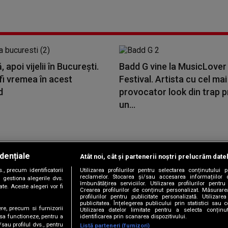
 apoi vijelii în București.
Badd G vine la MusicLover
fi vremea în acest
Festival. Artista cu cel mai
d
provocator look din trap 
un...
dențiale
Atât noi, cât și partenerii noștri prelucrăm date
Copyright © 2026 / DIGI ROMANIA S.A.
, precum identificatorii
Utilizarea profilurilor pentru selectarea conținutului
|
|
|
|
țele
Termeni și condiții
Politica de confidențialitate
Contact/Info
C
reclamelor. Stocarea și/sau accesarea informațiilor 
 gestiona alegerile dvs.
îmbunătățirea serviciilor. Utilizarea profilurilor pentru
te. Aceste alegeri vor fi
Crearea profilurilor de conținut personalizat. Măsurar
profilurilor pentru publicitate personalizată. Utiliza
publicitatea. Înțelegerea publicului prin statistici sau 
ere, precum si furnizorii
Utilizarea datelor limitate pentru a selecta conțin
Urmărește-ne și pe
identificarea prin scanarea dispozitivului.
 sa functioneze, pentru a
/sau profilul dvs., pentru
Listă parteneri (furnizori)