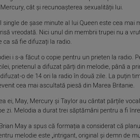
 Mercury, cât și recunoașterea sexualității lui.
 single de șase minute al lui Queen este cea mai 
isă vreodată. Nici unul din membrii trupei nu a vrut
 ca să fie difuzați la radio.
lodiei i s-a făcut o copie pentru un prieten la radio. P
ilei, prietenul a difuzat părți din melodie, până a pr
 difuzat-o de 14 ori la radio în două zile. La puțin t
evenit cea mai ascultată piesă din Marea Britanie.
ea ei, May, Mercury și Taylor au cântat părțile voca
e zi. Melodia a durat trei săptămâni pentru a fi înr
 Brian May a spus că formația a considerat că planul
ntru melodie este „intrigant, original și demn de m