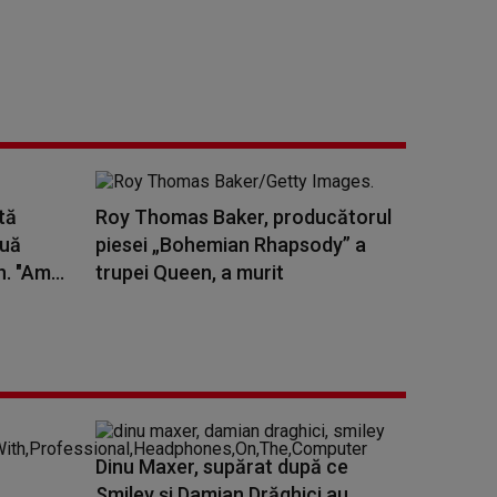
tă
Roy Thomas Baker, producătorul
ouă
piesei „Bohemian Rhapsody” a
. "Am...
trupei Queen, a murit
Dinu Maxer, supărat după ce
Smiley și Damian Drăghici au