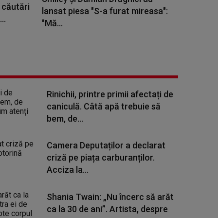
 căutări
lansat piesa "S-a furat mireasa":
..
"Mă...
Rinichii, printre primii afectați de
caniculă. Câtă apă trebuie să
bem, de...
Camera Deputaților a declarat
criză pe piața carburanților.
Acciza la...
Shania Twain: „Nu încerc să arăt
ca la 30 de ani”. Artista, despre