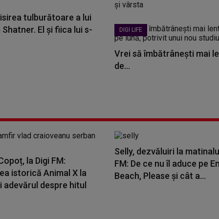
sirea tulburătoare a lui
Shatner. El și fiica lui s-
DIGI LIFE
Vrei să îmbătrânești mai le
de...
Selly, dezvăluiri la matinalu
opoț, la Digi FM:
FM: De ce nu îl aduce pe E
a istorică Animal X la
Beach, Please și cât a...
i adevărul despre hitul