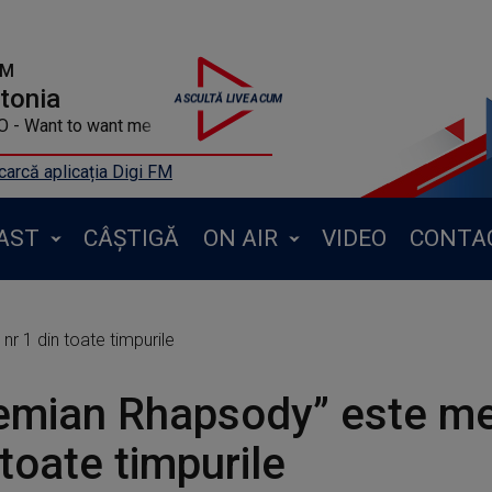
FM
ntonia
- Want to want me
arcă aplicația Digi FM
AST
CÂȘTIGĂ
ON AIR
VIDEO
CONTA
r 1 din toate timpurile
mian Rhapsody” este me
 toate timpurile