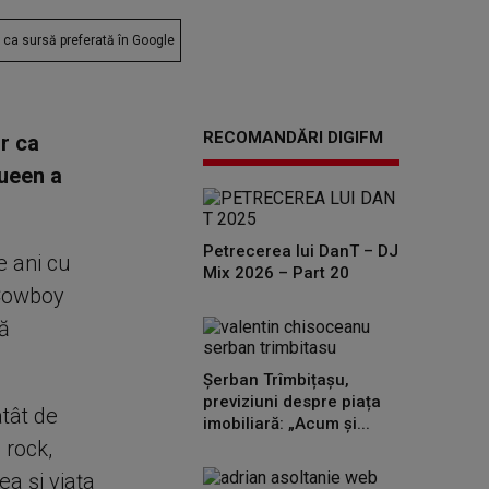
ca sursă preferată în Google
RECOMANDĂRI DIGIFM
r ca
Queen a
.
Petrecerea lui DanT – DJ
 ani cu
Mix 2026 – Part 20
t Cowboy
ă
Șerban Trîmbițașu,
previziuni despre piața
tât de
imobiliară: „Acum și...
 rock,
ea și viața