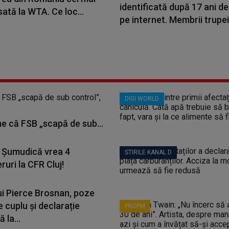
identificată după 17 ani de
sată la WTA. Ce loc...
pe internet. Membrii trupei.
DIGI WORLD
me că FSB „scapă de sub...
 Șumudică vrea 4
STIRILE KANAL D
ruri la CFR Cluj!
lui Pierce Brosnan, poze
e cuplu și declarație
PROFM
 la...