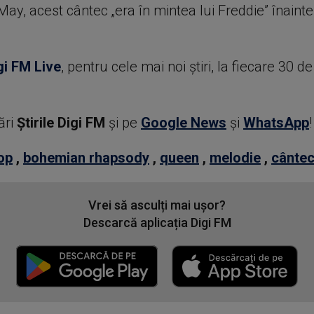
i May, acest cântec „era în mintea lui Freddie” înaint
gi FM Live
, pentru cele mai noi știri, la fiecare 30 d
ări
Știrile Digi FM
şi pe
Google News
şi
WhatsApp
!
op
,
bohemian rhapsody
,
queen
,
melodie
,
cânte
Vrei să asculți mai ușor?
Descarcă aplicația Digi FM