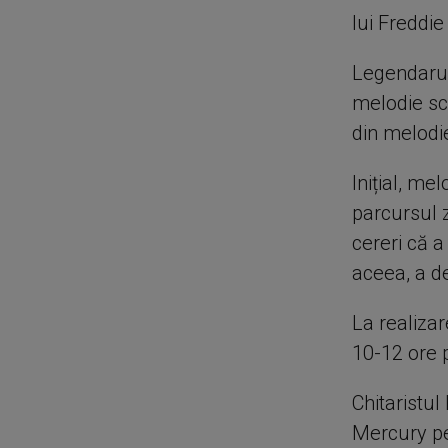
lui Freddie
Legendarul
melodie scr
din melodie
Inițial, me
parcursul z
cereri că a
aceea, a d
La realizar
10-12 ore p
Chitaristul
Mercury pe