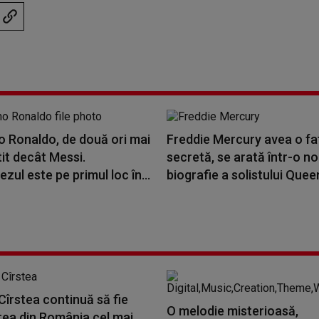
o Ronaldo, de două ori mai
Freddie Mercury avea o fa
tit decât Messi.
secretă, se arată într-o n
zul este pe primul loc în...
biografie a solistului Queen
îrstea continuă să fie
O melodie misterioasă,
rea din România cel mai