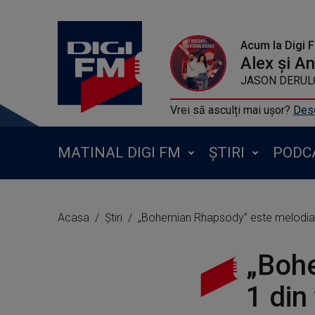
Acum la Digi 
Alex și A
JASON DERULO 
Vrei să asculți mai ușor?
Desc
MATINAL DIGI FM
ȘTIRI
PODC
Acasa
Știri
„Bohemian Rhapsody” este melodia n
„Bohe
1 din