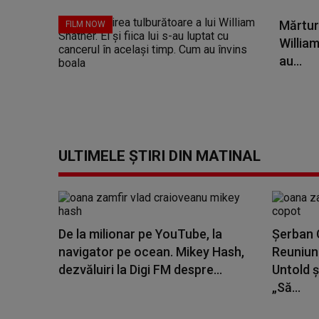
Mărturi
FILM NOW
William 
au...
ULTIMELE ȘTIRI DIN MATINAL
De la milionar pe YouTube, la
Șerban C
navigator pe ocean. Mikey Hash,
Reuniune
dezvăluiri la Digi FM despre...
Untold ș
„Să...