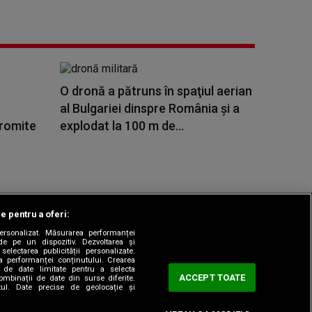
O dronă a pătruns în spaţiul aerian
al Bulgariei dinspre România și a
promite
explodat la 100 m de...
le pentru a oferi:
 personalizat. Măsurarea performanței
|
odul etic
Sitemap
de pe un dispozitiv. Dezvoltarea și
 selectarea publicității personalizate.
ea performanței conținutului. Crearea
rea de date limitate pentru a selecta
ACCEPT TOATE
combinații de date din surse diferite.
utul. Date precise de geolocație și