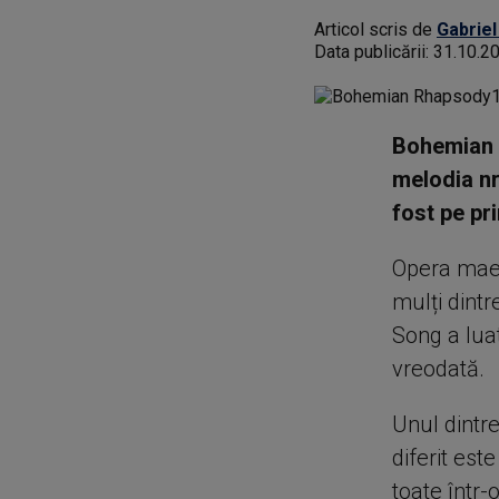
Articol scris de
Gabriel
Data publicării:
31.10.2
Bohemian R
melodia nr.
fost pe pr
Opera mae
mulți dintr
Song a lua
vreodată.
Unul dintr
diferit est
toate într-