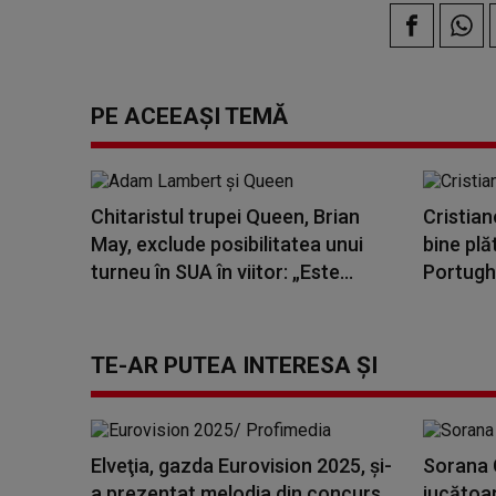
PE ACEEAȘI TEMĂ
Chitaristul trupei Queen, Brian
Cristian
May, exclude posibilitatea unui
bine plă
turneu în SUA în viitor: „Este...
Portughe
TE-AR PUTEA INTERESA ȘI
Elveţia, gazda Eurovision 2025, şi-
Sorana C
a prezentat melodia din concurs
jucătoa