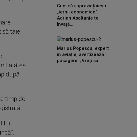
Cum să supraviețuiești
„iernii economice”:
Adrian Asoltanie te
mare
învață...
 să taie
Marius Popescu, expert
în aviație, avertizează
e
pasagerii: „Vreți să...
imit atâtea
imp după
le timp de
egistrată.
 lui
uncă”.