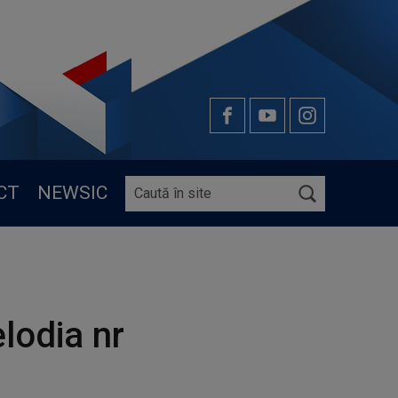
CT
NEWSIC
lodia nr