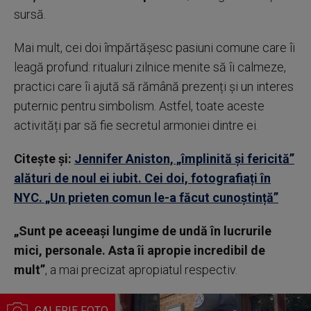
sursă.
Mai mult, cei doi împărtășesc pasiuni comune care îi
leagă profund: ritualuri zilnice menite să îi calmeze,
practici care îi ajută să rămână prezenți și un interes
puternic pentru simbolism. Astfel, toate aceste
activități par să fie secretul armoniei dintre ei.
Citește și:
Jennifer Aniston, „împlinită și fericită”
alături de noul ei iubit. Cei doi, fotografiați în
NYC. „Un prieten comun le-a făcut cunoștință”
„Sunt pe aceeași lungime de undă în lucrurile
mici, personale. Asta îi apropie incredibil de
mult”
, a mai precizat apropiatul respectiv.