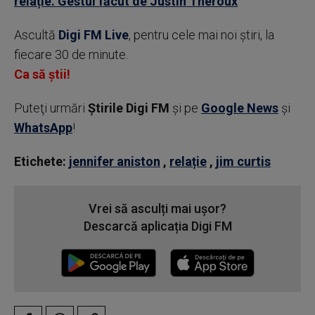
relație. Gestul făcut de Justin Theroux
Ascultă
Digi FM Live
, pentru cele mai noi știri, la
fiecare 30 de minute.
Ca să știi!
Puteţi urmări
Știrile Digi FM
şi pe
Google News
şi
WhatsApp
!
Etichete:
jennifer aniston
,
relație
,
jim curtis
Vrei să asculți mai ușor?
Descarcă aplicația Digi FM