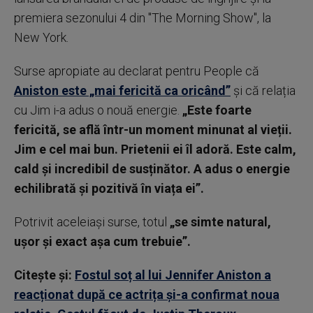
premiera sezonului 4 din "The Morning Show", la
New York.
Surse apropiate au declarat pentru People că
Aniston este „mai fericită ca oricând”
și că relația
cu Jim i-a adus o nouă energie.
„Este foarte
fericită, se află într-un moment minunat al vieții.
Jim e cel mai bun. Prietenii ei îl adoră. Este calm,
cald și incredibil de susținător. A adus o energie
echilibrată și pozitivă în viața ei”.
Potrivit aceleiași surse, totul
„se simte natural,
ușor și exact așa cum trebuie”.
Citește și:
Fostul soț al lui Jennifer Aniston a
reacționat după ce actrița și-a confirmat noua