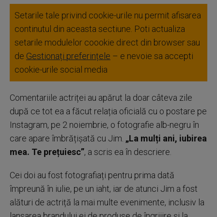
Setarile tale privind cookie-urile nu permit afisarea
continutul din aceasta sectiune. Poti actualiza
setarile modulelor coookie direct din browser sau
de
Gestionați preferințele
– e nevoie sa accepti
cookie-urile social media
Comentariile actriței au apărut la doar câteva zile
după ce tot ea a făcut relația oficială cu o postare pe
Instagram, pe 2 noiembrie, o fotografie alb-negru în
care apare îmbrățișată cu Jim.
„La mulți ani, iubirea
mea. Te prețuiesc”
, a scris ea în descriere.
Cei doi au fost fotografiați pentru prima dată
împreună în iulie, pe un iaht, iar de atunci Jim a fost
alături de actriță la mai multe evenimente, inclusiv la
lansarea brandului ei de produse de îngrijire și la