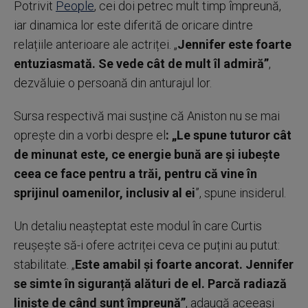
Potrivit
People
, cei doi petrec mult timp împreună,
iar dinamica lor este diferită de oricare dintre
relațiile anterioare ale actriței. „
Jennifer este foarte
entuziasmată. Se vede cât de mult îl admiră”
,
dezvăluie o persoană din anturajul lor.
Sursa respectivă mai susține că Aniston nu se mai
oprește din a vorbi despre el
: „Le spune tuturor cât
de minunat este, ce energie bună are și iubește
ceea ce face pentru a trăi, pentru că vine în
sprijinul oamenilor, inclusiv al ei
”, spune insiderul.
Un detaliu neașteptat este modul în care Curtis
reușește să-i ofere actriței ceva ce puțini au putut:
stabilitate. „
Este amabil și foarte ancorat. Jennifer
se simte în siguranță alături de el. Parcă radiază
liniște de când sunt împreună”
, adaugă aceeași