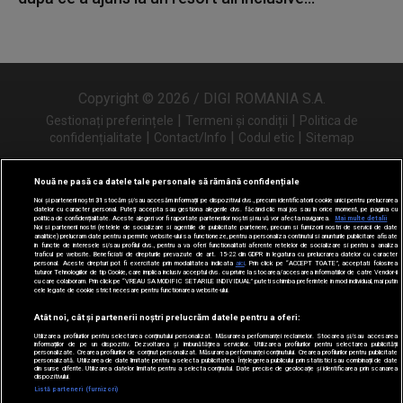
Copyright © 2026 / DIGI ROMANIA S.A.
|
|
Gestionați preferințele
Termeni și condiții
Politica de
|
|
|
confidențialitate
Contact/Info
Codul etic
Sitemap
Nouă ne pasă ca datele tale personale să rămână confidențiale
Noi și partenerii noștri
31
stocăm și/sau accesăm informații pe dispozitivul dvs., precum identificatorii cookie unici pentru prelucrarea
Urmărește-ne și pe
datelor cu caracter personal. Puteți accepta sau gestiona alegerile dvs. făcând clic mai jos sau în orice moment, pe pagina cu
politica de confidențialitate. Aceste alegeri vor fi raportate partenerilor noștri și nu vă vor afecta navigarea.
Mai multe detalii
Noi si partenerii nostri (retelele de socializare si agentiile de publicitate partenere, precum si furnizorii nostri de servicii de date
analitice) prelucram date pentru a permite website-ului sa functioneze, pentru a personaliza continutul si anunturile publicitare afisate
in functie de interesele si/sau profilul dvs., pentru a va oferi functionalitati aferente retelelor de socializare si pentru a analiza
traficul pe website. Beneficiati de drepturile prevazute de art. 15-22 din GDPR in legatura cu prelucrarea datelor cu caracter
personal. Aceste drepturi pot fi exercitate prin modalitatea indicata
aici
. Prin click pe “ACCEPT TOATE”, acceptati folosirea
tuturor Tehnologiilor de tip Cookie, care implica inclusiv acceptul dvs. cu privire la stocarea/accesarea informatiilor de catre Vendor-ii
cu care colaboram. Prin click pe “VREAU SA MODIFIC SETARILE INDIVIDUAL” puteti schimba preferintele in mod individual, mai putin
cele legate de cookie strict necesare pentru functionarea website-ului.
Atât noi, cât și partenerii noștri prelucrăm datele pentru a oferi:
Utilizarea profilurilor pentru selectarea conținutului personalizat. Măsurarea performanței reclamelor. Stocarea și/sau accesarea
informațiilor de pe un dispozitiv. Dezvoltarea și îmbunătățirea serviciilor. Utilizarea profilurilor pentru selectarea publicității
personalizate. Crearea profilurilor de conținut personalizat. Măsurarea performanței conținutului. Crearea profilurilor pentru publicitate
personalizată. Utilizarea de date limitate pentru a selecta publicitatea. Înțelegerea publicului prin statistici sau combinații de date
din surse diferite. Utilizarea datelor limitate pentru a selecta conținutul. Date precise de geolocație și identificarea prin scanarea
dispozitivului.
Listă parteneri (furnizori)