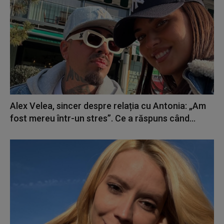
Alex Velea, sincer despre relația cu Antonia: „Am
fost mereu într-un stres”. Ce a răspuns când...