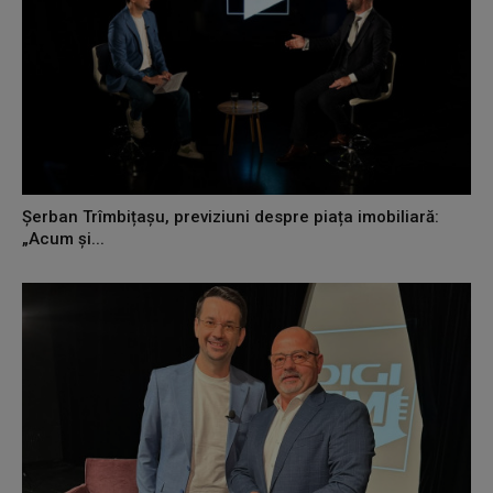
Șerban Trîmbițașu, previziuni despre piața imobiliară:
„Acum și...