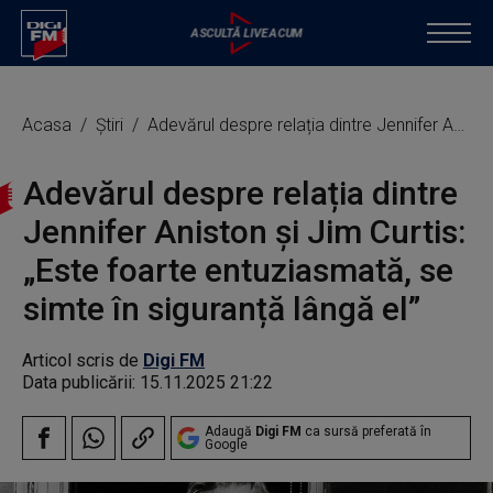
Acasa
Știri
Adevărul despre relația dintre Jennifer Aniston și Jim Curtis: „Este foarte entuziasmată, se simte în siguranță lângă el”
Adevărul despre relația dintre
Jennifer Aniston și Jim Curtis:
„Este foarte entuziasmată, se
simte în siguranță lângă el”
Articol scris de
Digi FM
Data publicării:
15.11.2025 21:22
Adaugă
Digi FM
ca sursă preferată în
Google