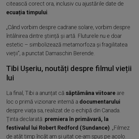
citească corect ora, inclusiv cu ajustările date de
ecuația timpului
.
„Când vorbim despre cadrane solare, vorbim despre
întâlnirea dintre știință și artă. Fluturele nu e doar
estetic – simbolizează metamorfoza și fragilitatea
vieții”, a punctat Damaschin Berende.
Tibi Ușeriu, noutăți despre filmul vieții
lui
La final, Tibi a anunțat că
săptămâna viitoare
are
loc o primă vizionare internă a
documentarului
despre viața sa, realizat de o echipă din Canada.
Ținta declarată:
premiera în primăvară, la
festivalul lui Robert Redford (Sundance)
. „Filmez
de atât timp încât am și uitat ce-am spus pe acolo.