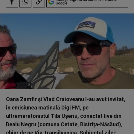
Google
Oana Zamfir și Vlad Craioveanu l-au avut invitat,
în emisiunea matinală Digi FM, pe
ultramaratonistul Tibi Ușeriu, conectat live din
Dealu Negru (comuna Cetate, Bistrița-Năsăud),
chiar de pe Via Transilvanica. Subiectul zilei: