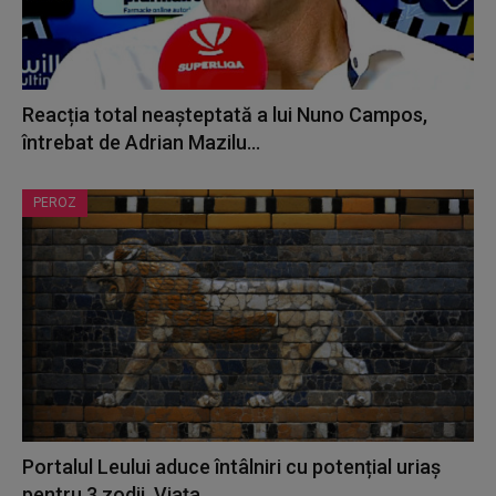
Reacția total neașteptată a lui Nuno Campos,
întrebat de Adrian Mazilu...
PEROZ
Portalul Leului aduce întâlniri cu potențial uriaș
pentru 3 zodii. Viața...