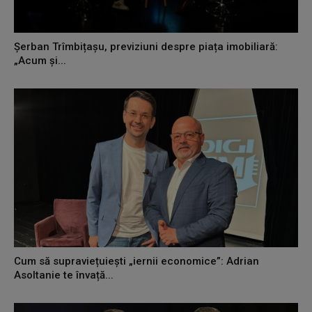
Șerban Trîmbițașu, previziuni despre piața imobiliară:
„Acum și...
Cum să supraviețuiești „iernii economice”: Adrian
Asoltanie te învață...