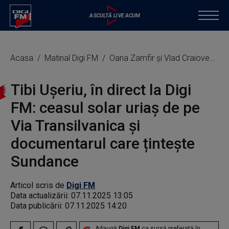
Acasa
Matinal Digi FM
Oana Zamfir și Vlad Craioveanu
Tibi Ușeriu, în direct la Digi
FM: ceasul solar uriaș de pe
Via Transilvanica și
documentarul care țintește
Sundance
Articol scris de
Digi FM
Data actualizării:
07.11.2025 13:05
Data publicării:
07.11.2025 14:20
Adaugă
Digi FM
ca sursă preferată în