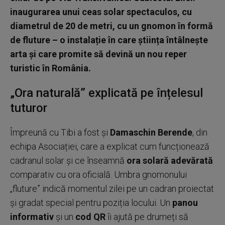
inaugurarea unui ceas solar spectaculos, cu
diametrul de 20 de metri, cu un gnomon în formă
de fluture – o instalație în care știința întâlnește
arta și care promite să devină un nou reper
turistic în România.
„Ora naturală” explicată pe înțelesul
tuturor
Împreună cu Tibi a fost și
Damaschin Berende
, din
echipa Asociației, care a explicat cum funcționează
cadranul solar și ce înseamnă
ora solară adevărată
comparativ cu ora oficială. Umbra gnomonului
„fluture” indică momentul zilei pe un cadran proiectat
și gradat special pentru poziția locului. Un
panou
informativ
și un
cod QR
îi ajută pe drumeți să