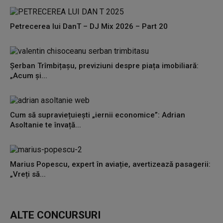
Petrecerea lui DanT – DJ Mix 2026 – Part 20
Șerban Trîmbițașu, previziuni despre piața imobiliară:
„Acum și...
Cum să supraviețuiești „iernii economice”: Adrian
Asoltanie te învață...
Marius Popescu, expert în aviație, avertizează pasagerii:
„Vreți să...
ALTE CONCURSURI