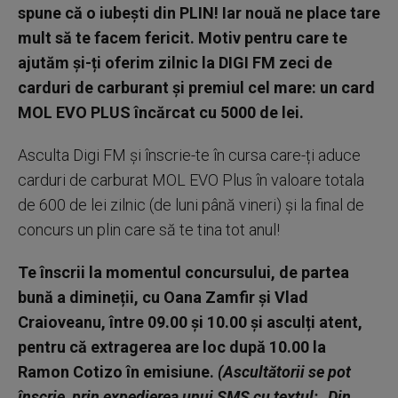
spune că o iubești din PLIN! Iar nouă ne place tare
mult să te facem fericit. Motiv pentru care te
ajutăm și-ți oferim zilnic la DIGI FM zeci de
carduri de carburant și premiul cel mare: un card
MOL EVO PLUS încărcat cu 5000 de lei.
Asculta Digi FM și înscrie-te în cursa care-ți aduce
carduri de carburat MOL EVO Plus în valoare totala
de 600 de lei zilnic (de luni până vineri) și la final de
concurs un plin care să te tina tot anul!
Te înscrii la momentul concursului, de partea
bună a dimineții, cu Oana Zamfir și Vlad
Craioveanu, între 09.00 și 10.00 și asculți atent,
pentru că extragerea are loc după 10.00 la
Ramon Cotizo în emisiune.
(Ascultătorii se pot
înscrie, prin expedierea unui SMS cu textul: „Din