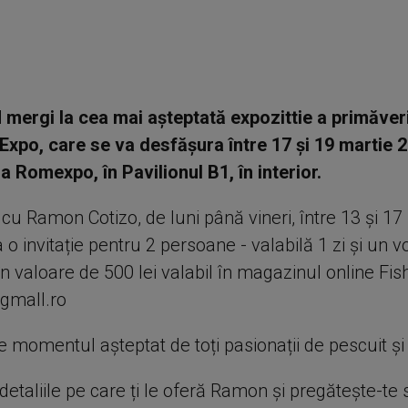
 mergi la cea mai așteptată expozittie a primăveri
Expo, care se va desfășura între 17 și 19 martie 2
a Romexpo, în Pavilionul B1, în interior.
cu Ramon Cotizo, de luni până vineri, între 13 și 17
a o invitație pentru 2 persoane - valabilă 1 zi și un 
în valoare de 500 lei valabil în magazinul online Fis
gmall.ro
e momentul așteptat de toți pasionații de pescuit și
a detaliile pe care ți le oferă Ramon și pregătește-te s