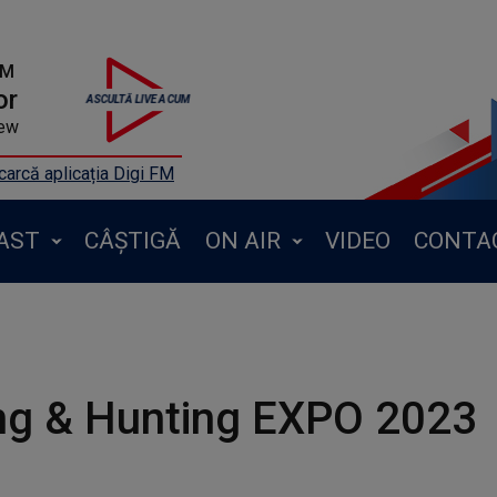
FM
or
new
arcă aplicația Digi FM
AST
CÂȘTIGĂ
ON AIR
VIDEO
CONTA
ng & Hunting EXPO 2023