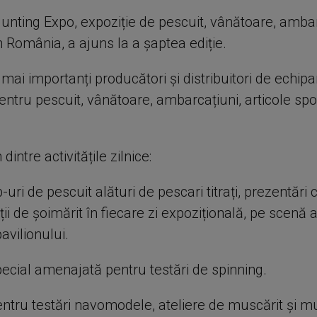
unting Expo, expoziție de pescuit, vânătoare, ambar
 România, a ajuns la a șaptea ediție.
mai importanți producători și distribuitori de echi
entru pescuit, vânătoare, ambarcațiuni, articole spor
ntre activitățile zilnice:
uri de pescuit alături de pescari titrați, prezentări 
i de șoimărit în fiecare zi expozițională, pe scenă
pavilionului.
pecial amenajată pentru testări de spinning.
entru testări navomodele, ateliere de muscărit și mu