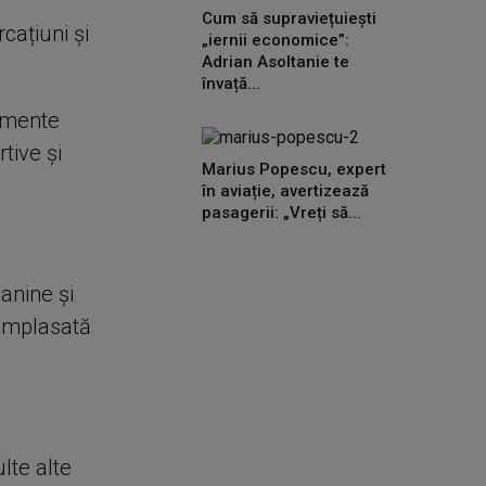
Cum să supraviețuiești
cațiuni și
„iernii economice”:
Adrian Asoltanie te
învață...
pamente
tive și
Marius Popescu, expert
în aviație, avertizează
pasagerii: „Vreți să...
canine și
 amplasată
lte alte