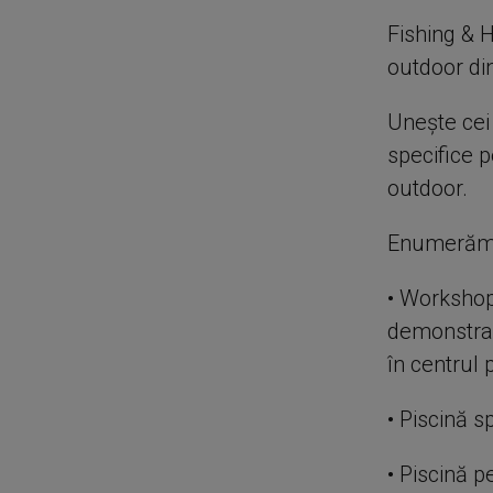
Fishing & H
outdoor din
Unește cei 
specifice p
outdoor.
Enumerăm di
• Workshop-
demonstrați
în centrul 
• Piscină s
• Piscină p