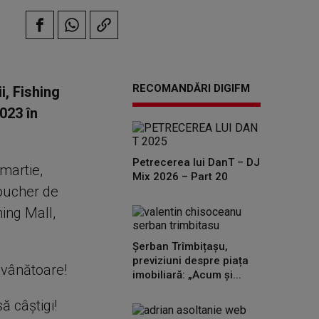
RECOMANDĂRI DIGIFM
i, Fishing
023 în
Petrecerea lui DanT – DJ
 martie,
Mix 2026 – Part 20
voucher de
hing Mall,
Șerban Trîmbițașu,
previziuni despre piața
 vânătoare!
imobiliară: „Acum și...
ă câștigi!