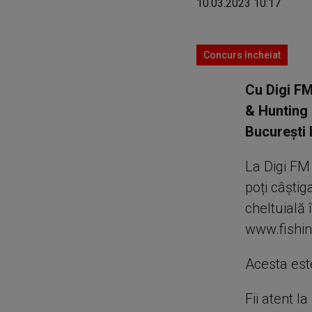
10.03.2023 10:17
Concurs încheiat
Cu Digi FM
& Hunting 
București l
La Digi FM 
poți câștig
cheltuială 
www.fishin
Acesta est
Fii atent l