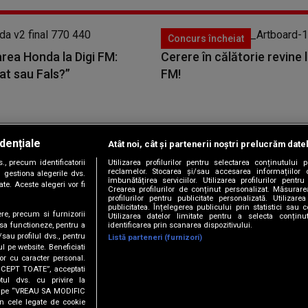
Concurs încheiat
rea Honda la Digi FM:
Cerere în călătorie revine l
at sau Fals?”
FM!
dențiale
Atât noi, cât și partenerii noștri prelucrăm date
Copyright © 2026 / DIGI ROMANIA S.A.
, precum identificatorii
Utilizarea profilurilor pentru selectarea conținutului
|
|
|
|
țele
Termeni și condiții
Politica de confidențialitate
Contact/Info
C
reclamelor. Stocarea și/sau accesarea informațiilor 
 gestiona alegerile dvs.
îmbunătățirea serviciilor. Utilizarea profilurilor pentru
te. Aceste alegeri vor fi
Crearea profilurilor de conținut personalizat. Măsurar
profilurilor pentru publicitate personalizată. Utiliza
publicitatea. Înțelegerea publicului prin statistici sau 
ere, precum si furnizorii
Utilizarea datelor limitate pentru a selecta conțin
Urmărește-ne și pe
identificarea prin scanarea dispozitivului.
 sa functioneze, pentru a
/sau profilul dvs., pentru
Listă parteneri (furnizori)
ul pe website. Beneficiati
or cu caracter personal.
ACCEPT TOATE”, acceptati
tul dvs. cu privire la
ick pe “VREAU SA MODIFIC
n cele legate de cookie