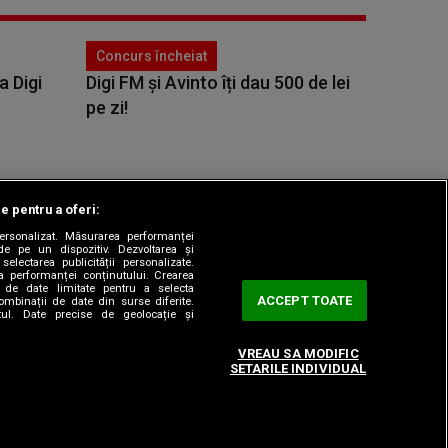
Concurs încheiat
a Digi
Digi FM și Avinto îți dau 500 de lei
pe zi!
le pentru a oferi:
 personalizat. Măsurarea performanței
|
odul etic
Sitemap
de pe un dispozitiv. Dezvoltarea și
 selectarea publicității personalizate.
ea performanței conținutului. Crearea
rea de date limitate pentru a selecta
ACCEPT TOATE
combinații de date din surse diferite.
utul. Date precise de geolocație și
VREAU SA MODIFIC
SETARILE INDIVIDUAL