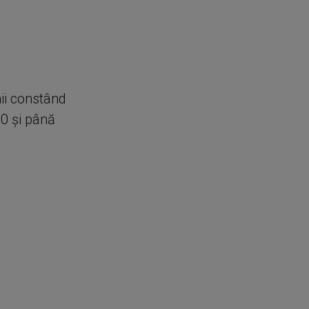
ii constând
0 și până