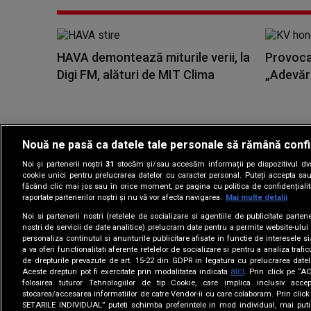
HAVA demontează miturile verii, la
Provoca
Digi FM, alături de MIT Clima
„Adevăr
Nouă ne pasă ca datele tale personale să rămână confi
Noi și partenerii noștri
31
stocăm și/sau accesăm informații pe dispozitivul dvs.
Gestionați preferin
cookie unici pentru prelucrarea datelor cu caracter personal. Puteți accepta sau
făcând clic mai jos sau în orice moment, pe pagina cu politica de confidențialita
raportate partenerilor noștri și nu vă vor afecta navigarea.
Mai multe detalii
Noi si partenerii nostri (retelele de socializare si agentiile de publicitate parten
nostri de servicii de date analitice) prelucram date pentru a permite website-ului
personaliza continutul si anunturile publicitare afisate in functie de interesele si
a va oferi functionalitati aferente retelelor de socializare si pentru a analiza trafic
de drepturile prevazute de art. 15-22 din GDPR in legatura cu prelucrarea datel
aici
Aceste drepturi pot fi exercitate prin modalitatea indicata
. Prin click pe “
folosirea tuturor Tehnologiilor de tip Cookie, care implica inclusiv accep
stocarea/accesarea informatiilor de catre Vendor-ii cu care colaboram. Prin cl
SETARILE INDIVIDUAL” puteti schimba preferintele in mod individual, mai puti