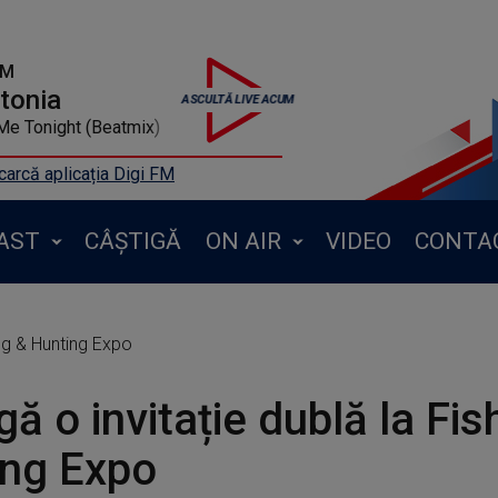
FM
ntonia
e Tonight (Beatmix)
arcă aplicația Digi FM
AST
CÂȘTIGĂ
ON AIR
VIDEO
CONTA
ing & Hunting Expo
gă o invitație dublă la Fis
ing Expo