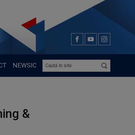
CT
NEWSIC
hing &