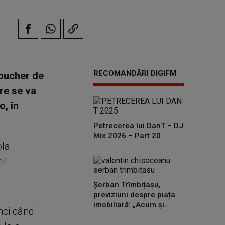
RECOMANDĂRI DIGIFM
voucher de
are se va
o, în
Petrecerea lui DanT – DJ
Mix 2026 – Part 20
ola
i!
Șerban Trîmbițașu,
previziuni despre piața
imobiliară: „Acum și...
nci când