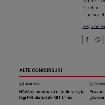
Ramon Coti
întrebare. 
+ un vouche
Regulament
ALTE CONCURSURI
HAVA demontează miturile verii, la
Provoca
Digi FM, alături de MIT Clima
„Adevăr