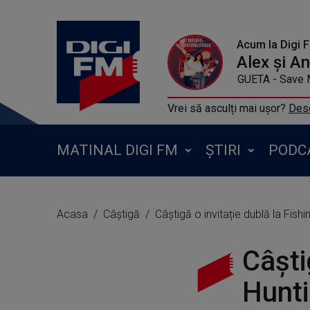
Acum la Digi 
Alex și A
JENNIFER LOPEZ FT DAVID GUETA - Save M
Vrei să asculți mai ușor?
Desc
MATINAL DIGI FM
ȘTIRI
PODC
Acasa
Câștigă
Câștigă o invitație dublă la Fish
Câști
Hunt