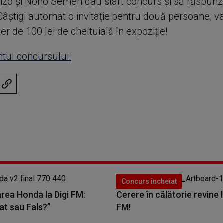
zo și Nono Semen dau start concurs și să răspunzi
Câștigi automat o invitație pentru două persoane, val
r de 100 lei de cheltuială în expoziție!
ul concursului.
Concurs încheiat
rea Honda la Digi FM:
Cerere în călătorie revine l
at sau Fals?”
FM!