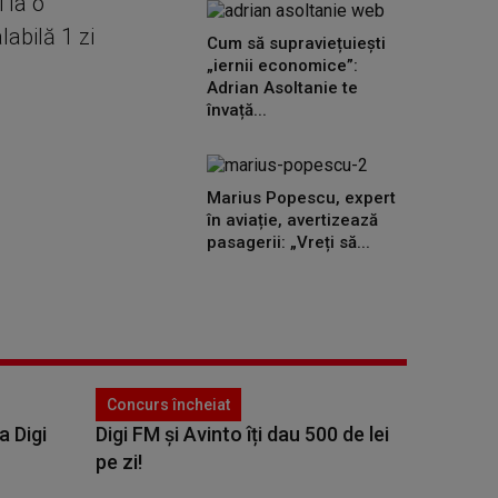
 la o
abilă 1 zi
Cum să supraviețuiești
„iernii economice”:
Adrian Asoltanie te
învață...
Marius Popescu, expert
în aviație, avertizează
pasagerii: „Vreți să...
Concurs încheiat
a Digi
Digi FM și Avinto îți dau 500 de lei
pe zi!