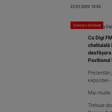
22.01.2020 10:30
Concurs încheiat
Cu Digi FM
cheltuială
desfășura 
Pavilionul
Prezentări
expoziției -
Mai multe d
Trebuie do