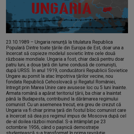
23.10.1989 – Ungaria renunță la titulatura Republica
Populară Dintre toate țările din Europa de Est, doar una a
încercat să copieze modelul sovietic între cele două
războaie mondiale. Ungaria a fost, chiar dacă pentru doar
patru luni, a doua țară din lume condusă de comuniști,
după URSS. În anul 1919, conducătorii Republicii Sovietice
Ungare au pornit la atac împotriva țărilor vecine, nou
fondata Republică Cehoslovacă și Regatul României,
întregit prin Marea Unire care avusese loc cu 5 luni înainte.
Armata română a apărat teritoriul țării, ba chiar a înaintat
până la Budapesta, contribuind la dărâmarea regimului
comunist. Cu un asemenea trecut, era greu de crezut că
Ungaria va fi chiar prima țară din fostul bloc comunist care
a încercat să dea jos regimul impus de Moscova după cel
de-al doilea război mondial. S-a întâmplat pe 23
octombrie 1956, când o pașnică demostrație
studențească s-a transformat în prima revoluție