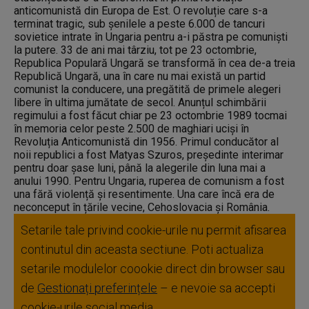
anticomunistă din Europa de Est. O revoluție care s-a
terminat tragic, sub șenilele a peste 6.000 de tancuri
sovietice intrate în Ungaria pentru a-i păstra pe comuniști
la putere. 33 de ani mai târziu, tot pe 23 octombrie,
Republica Populară Ungară se transformă în cea de-a treia
Republică Ungară, una în care nu mai există un partid
comunist la conducere, una pregătită de primele alegeri
libere în ultima jumătate de secol. Anunțul schimbării
regimului a fost făcut chiar pe 23 octombrie 1989 tocmai
în memoria celor peste 2.500 de maghiari uciși în
Revoluția Anticomunistă din 1956. Primul conducător al
noii republici a fost Matyas Szuros, președinte interimar
pentru doar șase luni, până la alegerile din luna mai a
anului 1990. Pentru Ungaria, ruperea de comunism a fost
una fără violență și resentimente. Una care încă era de
neconceput în țările vecine, Cehoslovacia și România.
Setarile tale privind cookie-urile nu permit afisarea
continutul din aceasta sectiune. Poti actualiza
setarile modulelor coookie direct din browser sau
de
Gestionați preferințele
– e nevoie sa accepti
cookie-urile social media