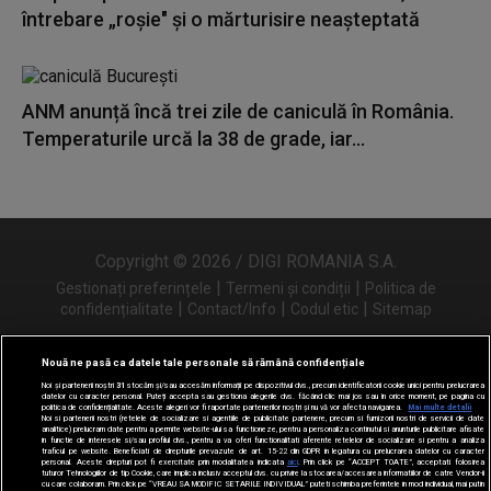
întrebare „roșie" și o mărturisire neașteptată
ANM anunță încă trei zile de caniculă în România.
Temperaturile urcă la 38 de grade, iar...
Copyright © 2026 / DIGI ROMANIA S.A.
|
|
Gestionați preferințele
Termeni și condiții
Politica de
|
|
|
confidențialitate
Contact/Info
Codul etic
Sitemap
Nouă ne pasă ca datele tale personale să rămână confidențiale
Noi și partenerii noștri
31
stocăm și/sau accesăm informații pe dispozitivul dvs., precum identificatorii cookie unici pentru prelucrarea
Urmărește-ne și pe
datelor cu caracter personal. Puteți accepta sau gestiona alegerile dvs. făcând clic mai jos sau în orice moment, pe pagina cu
politica de confidențialitate. Aceste alegeri vor fi raportate partenerilor noștri și nu vă vor afecta navigarea.
Mai multe detalii
Noi si partenerii nostri (retelele de socializare si agentiile de publicitate partenere, precum si furnizorii nostri de servicii de date
analitice) prelucram date pentru a permite website-ului sa functioneze, pentru a personaliza continutul si anunturile publicitare afisate
in functie de interesele si/sau profilul dvs., pentru a va oferi functionalitati aferente retelelor de socializare si pentru a analiza
traficul pe website. Beneficiati de drepturile prevazute de art. 15-22 din GDPR in legatura cu prelucrarea datelor cu caracter
personal. Aceste drepturi pot fi exercitate prin modalitatea indicata
aici
. Prin click pe “ACCEPT TOATE”, acceptati folosirea
tuturor Tehnologiilor de tip Cookie, care implica inclusiv acceptul dvs. cu privire la stocarea/accesarea informatiilor de catre Vendor-ii
cu care colaboram. Prin click pe “VREAU SA MODIFIC SETARILE INDIVIDUAL” puteti schimba preferintele in mod individual, mai putin