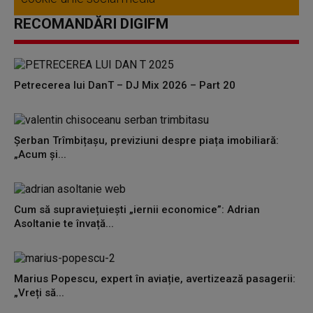
RECOMANDĂRI DIGIFM
Petrecerea lui DanT – DJ Mix 2026 – Part 20
Șerban Trîmbițașu, previziuni despre piața imobiliară:
„Acum și...
Cum să supraviețuiești „iernii economice”: Adrian
Asoltanie te învață...
Marius Popescu, expert în aviație, avertizează pasagerii:
„Vreți să...