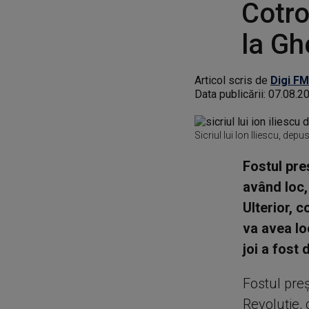
Cotro
la Gh
Articol scris de
Digi FM
Data publicării:
07.08.2
Sicriul lui Ion Iliescu, dep
Fostul pre
având loc,
Ulterior, 
va avea loc
joi a fost 
Fostul preş
Revoluţie, 