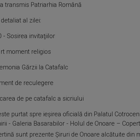
, a transmis Patriarhia Română
etaliat al zilei:
:50 - Sosirea invitaţiilor
urt moment religios
emonia Gărzii la Catafalc
ment de reculegere
icarea de pe catafalc a sicriului
este purtat spre ieşirea oficială din Palatul Cotrocen
irii - Galeria Basarabilor - Holul de Onoare – Copert
rtină sunt prezente Şiruri de Onoare alcătuite din mil