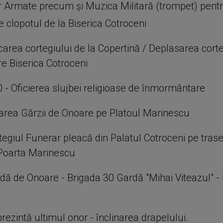
r Armate precum şi Muzica Militară (trompet) pentr
e clopotul de la Biserica Cotroceni
carea cortegiului de la Copertină / Deplasarea corte
re Biserica Cotroceni
0 - Oficierea slujbei religioase de înmormântare
trarea Gărzii de Onoare pe Platoul Marinescu
tegiul Funerar pleacă din Palatul Cotroceni pe trase
Poarta Marinescu
rdă de Onoare - Brigada 30 Gardă "Mihai Viteazul" - 
rezintă ultimul onor - înclinarea drapelului.