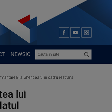
CT
NEWSIC
mormântarea, la Ghencea 3, în cadru restrâns
ea lui
latul