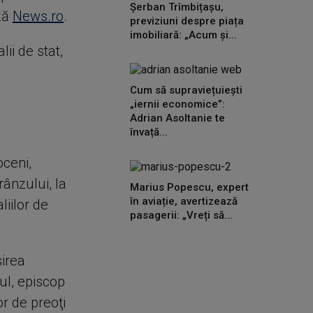
Șerban Trîmbițașu,
ază
News.ro
.
previziuni despre piața
imobiliară: „Acum și...
ii de stat,
Cum să supraviețuiești
„iernii economice”:
Adrian Asoltanie te
învață...
oceni,
rânzului, la
Marius Popescu, expert
în aviație, avertizează
iilor de
pasagerii: „Vreți să...
şirea
nul, episcop
or de preoţi