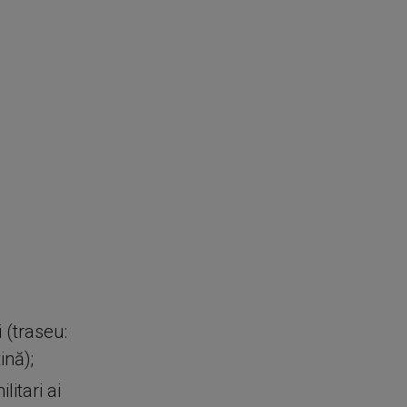
i (traseu:
ină);
itari ai