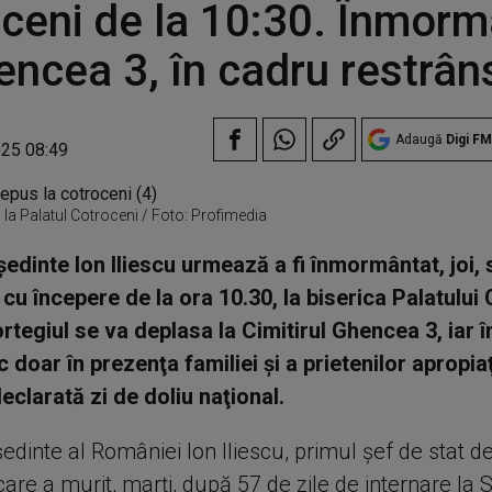
ceni de la 10:30. Înmorm
encea 3, în cadru restrân
Adaugă
Digi FM
025 08:49
us la Palatul Cotroceni / Foto: Profimedia
şedinte Ion Iliescu urmează a fi înmormântat, joi, 
 cu începere de la ora 10.30, la biserica Palatului
cortegiul se va deplasa la Cimitirul Ghencea 3, iar
 doar în prezenţa familiei şi a prietenilor apropiaţ
declarată zi de doliu naţional.
edinte al României Ion Iliescu, primul şef de stat 
care a murit, marţi, după 57 de zile de internare la S