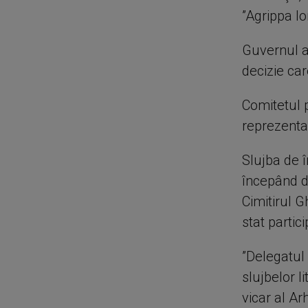
”Agrippa Io
Guvernul a 
decizie car
Comitetul 
reprezentan
Slujba de 
începând de
Cimitirul 
stat partici
”Delegatul 
slujbelor l
vicar al Ar