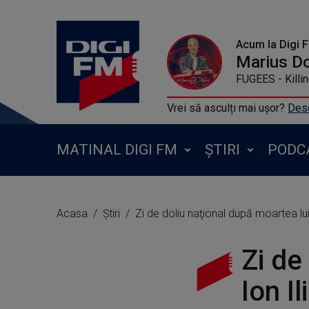
Acum la Digi 
Marius D
FUGEES - Killi
Vrei să asculți mai ușor?
Desc
MATINAL DIGI FM
ȘTIRI
PODC
Acasa
Știri
Zi de doliu naţional după moartea lui
Zi de
Ion I