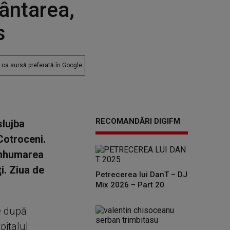
ântarea,
s
ca sursă preferată în Google
RECOMANDĂRI DIGIFM
slujba
 Cotroceni.
 înhumarea
i. Ziua de
Petrecerea lui DanT – DJ
Mix 2026 – Part 20
de după
pitalul