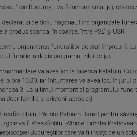
nescu” din Bucureşti, va fi înmormântat joi, relate
declarat zi de doliu naţional, fiind organizate funeral
e a produs scandal în coaliţie, între PSD şi USR.
pentru organizarea funeraliilor de stat împreună cu
tul familiei a decis programul zilei de joi.
înmormântare va avea loc la biserica Palatului Cotr
 la ora 10.30, iar înhumarea va avea loc, în jurul p
Ghencea 3. La ultimul moment al programului funeral
pă doar familia şi prietenii apropiaţi.
Preafericitului Părinte Patriarh Daniel pentru săvâr
iturgice va fi Preasfințitul Părinte Timotei Prahovea
hiepiscopiei Bucureştilor care va fi însoțit de un sob