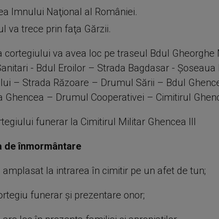
ea Imnului Naţional al României.
l va trece prin faţa Gărzii.
 cortegiului va avea loc pe traseul Bdul Gheorghe
 Sanitari - Bdul Eroilor – Strada Bagdasar - Şoseaua
lui – Strada Răzoare – Drumul Sării – Bdul Ghenc
a Ghencea – Drumul Cooperativei – Cimitirul Ghen
tegiului funerar la Cimitirul Militar Ghencea III
 de înmormântare
e amplasat la intrarea în cimitir pe un afet de tun;
rtegiu funerar şi prezentare onor;