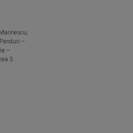
 Marinescu,
 Panduri –
ea –
cea 3.