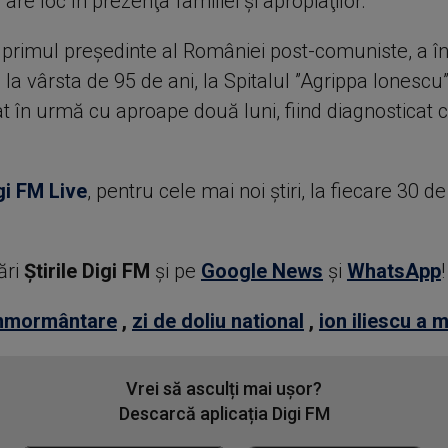
re loc în prezenţa familiei şi apropiaţilor.
, primul preşedinte al României post-comuniste, a în
, la vârsta de 95 de ani, la Spitalul ”Agrippa Ionescu
at în urmă cu aproape două luni, fiind diagnosticat 
gi FM Live
, pentru cele mai noi știri, la fiecare 30 d
ări
Știrile Digi FM
şi pe
Google News
şi
WhatsApp
!
nmormântare
,
zi de doliu national
,
ion iliescu a m
Vrei să asculți mai ușor?
Descarcă aplicația Digi FM