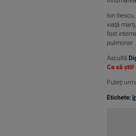
Înhumarea a
Ion Iliescu
viaţă marţi
fost intern
pulmonar
Ascultă
Di
Ca să știi!
Puteţi urm
Etichete:
î