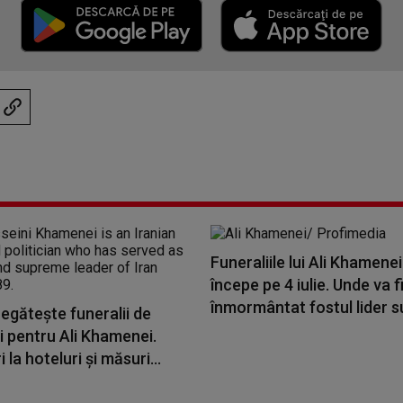
Funeraliile lui Ali Khamenei
începe pe 4 iulie. Unde va f
înmormântat fostul lider s
regătește funeralii de
i pentru Ali Khamenei.
 la hoteluri și măsuri...