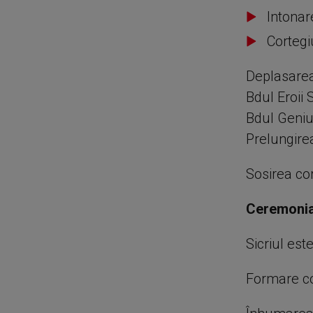
Intonar
Cortegiu
Deplasarea
Bdul Eroii
Bdul Geniu
Prelungire
Sosirea cor
Ceremonia
Sicriul est
Formare co