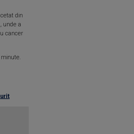
cetat din
”, unde a
cu cancer
e minute.
urit