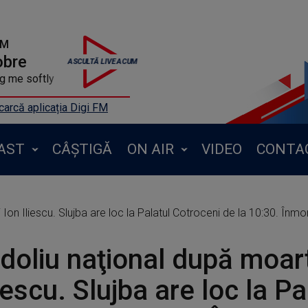
FM
obre
ng me softly
arcă aplicația Digi FM
AST
CÂȘTIGĂ
ON AIR
VIDEO
CONTA
 Ion Iliescu. Slujba are loc la Palatul Cotroceni de la 10:30. În
 doliu naţional după moart
liescu. Slujba are loc la Pa