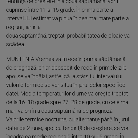
tendinţă de creştere în a doua săptămână, vor fi
cuprinse între 11 şi 16 grade. În prima parte a
intervalului estimat va ploua în cea mai mare parte a
regiunii, iar în a
doua săptămână, treptat, probabilitatea de ploaie va
scădea.
MUNTENIA Vremea va fi rece în prima săptămână
de prognoză, chiar deosebit de rece în primele zile,
apoi se va încălzi, astfel că la sfârşitul intervalului
valorile termice se vor situa în jurul celor specifice
datei. Media temperaturilor diurne va creşte treptat
de la 16...18 grade spre 27...28 de grade, cu cele mai
mari valori în a doua săptămână de prognoză.
Valorile termice nocturne, cu alternanţe până în jurul
datei de 2 iunie, apoi cu tendinţă de creştere, se vor
încadra ca medie regională între 10 şi 15 grade. În