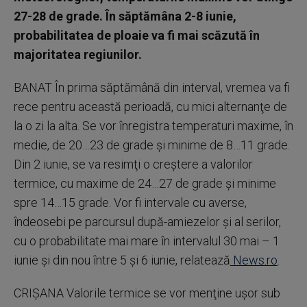
27-28 de grade. În săptămâna 2-8 iunie,
probabilitatea de ploaie va fi mai scăzută în
majoritatea regiunilor.
BANAT În prima săptămână din interval, vremea va fi
rece pentru această perioadă, cu mici alternanţe de
la o zi la alta. Se vor înregistra temperaturi maxime, în
medie, de 20…23 de grade şi minime de 8…11 grade.
Din 2 iunie, se va resimţi o creştere a valorilor
termice, cu maxime de 24…27 de grade şi minime
spre 14…15 grade. Vor fi intervale cu averse,
îndeosebi pe parcursul după-amiezelor şi al serilor,
cu o probabilitate mai mare în intervalul 30 mai – 1
iunie şi din nou între 5 şi 6 iunie, relatează
News.ro
.
CRIŞANA Valorile termice se vor menţine uşor sub