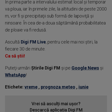
În prima parte a intervalului estimat local şi temporar
va ploua, iar în primele zile, la altitudini de peste 2000
m, vor fi şi precipitaţii sub formă de lapoviţă şi
ninsoare. În cea de-a doua săptămână probabilitatea
de ploaie va fi redusă.
Ascultă
Digi FM Live
, pentru cele mai noi știri, la
fiecare 30 de minute.
Ca să știi!
Puteţi urmări
Știrile Digi FM
şi pe
Google News
şi
WhatsApp
!
Etichete:
vreme
,
prognoza meteo
,
iunie
Vrei să asculți mai ușor?
Descarcă aplicația Digi FM