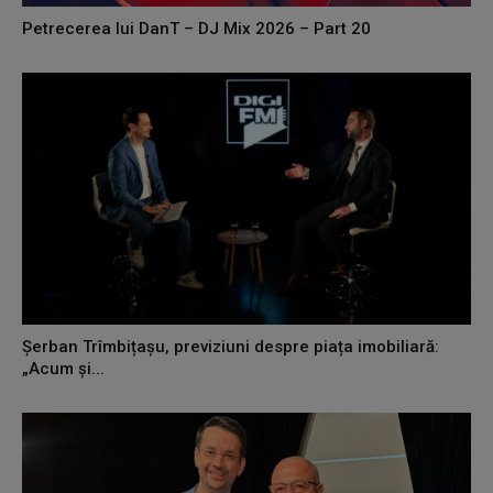
Petrecerea lui DanT – DJ Mix 2026 – Part 20
Șerban Trîmbițașu, previziuni despre piața imobiliară:
„Acum și...