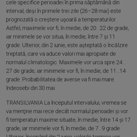
cele specifice perioadei în prima săptămână din
interval, deşi în primele trei zile (26–28 mai) este
prognozată o creştere uşoară a temperaturilor.
Astfel, maximele vor fi, în medie, de 20…22 de grade,
iar minimele se vor situa, în medie, între 7 şi 11
grade. Ulterior, din 2 iunie, este aşteptată o încălzire
treptată, care va aduce valori mai apropiate de
normalul climatologic. Maximele vor urca spre 24…
27 de grade, iar minimele vor fi, în medie, de 11…14
grade. Probabilitatea de averse va fi mai mare
îndeosebi din 30 mai.
TRANSILVANIA La începutul intervalului, vremea se
va menţine mai rece decât normalul perioadei şi vor
fi temperaturi maxime situate, în medie, între 14 şi 17
grade, iar minimele vor fi, în medie, de 7…9 grade.
Ulterior, începând din 2 iunie, valorile termice vor